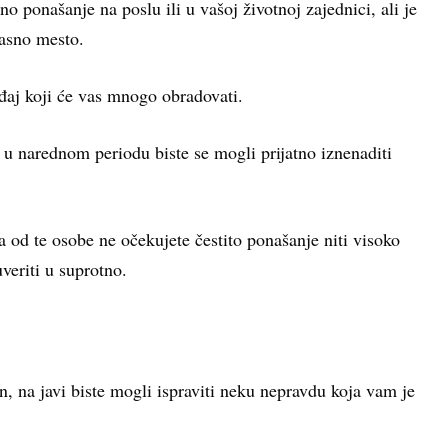
 ponašanje na poslu ili u vašoj životnoj zajednici, ali je
časno mesto.
đaj koji će vas mnogo obradovati.
u narednom periodu biste se mogli prijatno iznenaditi
 od te osobe ne očekujete čestito ponašanje niti visoko
veriti u suprotno.
n, na javi biste mogli ispraviti neku nepravdu koja vam je