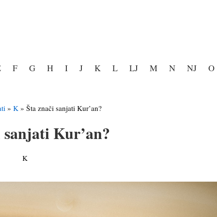
E
F
G
H
I
J
K
L
LJ
M
N
NJ
O
ti
»
K
»
Šta znači sanjati Kur’an?
i sanjati Kur’an?
K