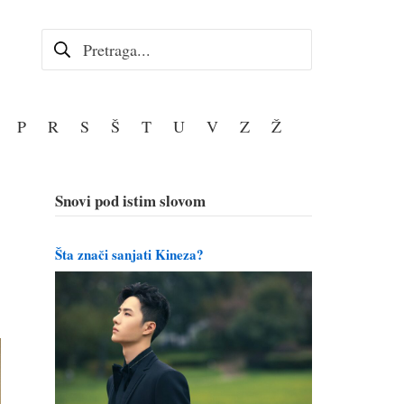
Pretraga za:
P
R
S
Š
T
U
V
Z
Ž
Snovi pod istim slovom
Šta znači sanjati Kineza?