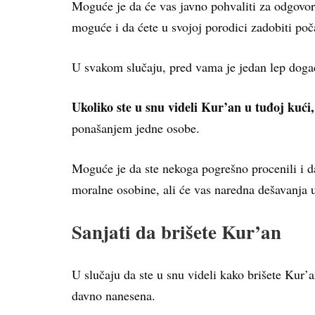
Moguće je da će vas javno pohvaliti za odgovorno
moguće i da ćete u svojoj porodici zadobiti po
U svakom slučaju, pred vama je jedan lep doga
Ukoliko ste u snu videli Kur’an u tuđoj kući,
ponašanjem jedne osobe.
Moguće je da ste nekoga pogrešno procenili i da
moralne osobine, ali će vas naredna dešavanja u
Sanjati da brišete Kur’an
U slučaju da ste u snu videli kako brišete Kur’a
davno nanesena.