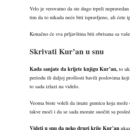
Vrlo je verovatno da ste dugo trpeli nepravedan 
tim da to nikada neće biti ispravljeno, ali ćete 
Konačno će sva prljavština biti obrisana sa vaše
Skrivati Kur’an u snu
Kada sanjate da krijete knjigu Kur’an,
to uk
periodu ili daljoj prošlosti bavili poslovima ko
to sada izlazi na videlo.
Veoma biste voleli da imate gumicu koja može o
takve moći i da se sada morate suočiti sa posl
Videti u snu da neko drugi krije Kur’an
ukazu