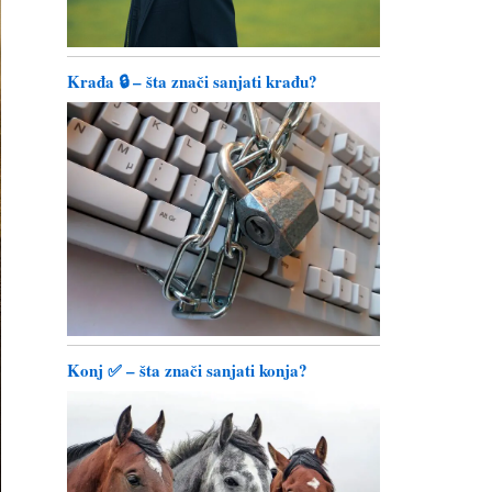
Krađa 🔒 – šta znači sanjati krađu?
Konj ✅ – šta znači sanjati konja?