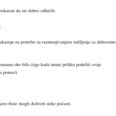
pokazati da ste dobro odlučili.
i
o ukazuje na potrebu za razmenjivanjem mišljenja sa duhovnim
ilemama oko bilo čega kada imate priliku podeliti svoje
u pomoći.
oro biste mogli doživeti neke počasti.