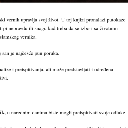
i vernik upravlja svoj život. U toj knjizi pronalazi putokaze
trpi nepravdu ili snagu kad treba da se izbori sa životnim
slamskog vernika.
j san je najčešće pun poruka.
alize i preispitivanja, ali može predstavljati i određena
ivi.
ik,
u narednim danima biste mogli preispitivati svoje odluke.