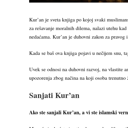
Kur’an je sveta knjiga po kojoj svaki muslimansk
za rešavanje moralnih dilema, nalazi utehu kad 
nedaćama. Kur’an je duhovni zakon za pravog i
Kada se baš ova knjiga pojavi u nečijem snu, ta
Uvek se odnosi na duhovni razvoj, na vlastite an
upozorenja zbog načina na koji osoba trenutno ž
Sanjati Kur’an
Ako ste sanjali Kur’an, a vi ste islamski vern