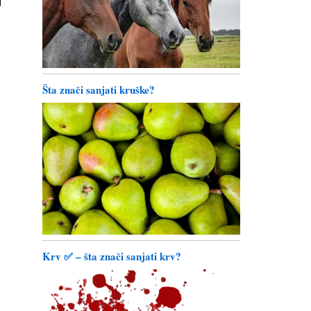
Šta znači sanjati kruške?
Krv ✅ – šta znači sanjati krv?