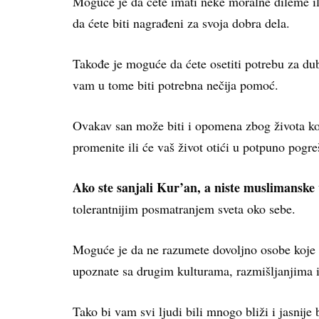
Moguće je da ćete imati neke moralne dileme ili 
da ćete biti nagrađeni za svoja dobra dela.
Takođe je moguće da ćete osetiti potrebu za dub
vam u tome biti potrebna nečija pomoć.
Ovakav san može biti i opomena zbog života koj
promenite ili će vaš život otići u potpuno pog
Ako ste sanjali Kur’an, a niste muslimanske 
tolerantnijim posmatranjem sveta oko sebe.
Moguće je da ne razumete dovoljno osobe koje va
upoznate sa drugim kulturama, razmišljanjima 
Tako bi vam svi ljudi bili mnogo bliži i jasnije 