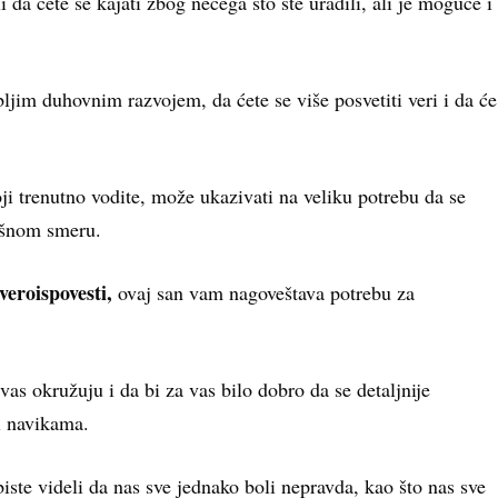
da ćete se kajati zbog nečega što ste uradili, ali je moguće i
ljim duhovnim razvojem, da ćete se više posvetiti veri i da će
i trenutno vodite, može ukazivati na veliku potrebu da se
rešnom smeru.
veroispovesti,
ovaj san vam nagoveštava potrebu za
s okružuju i da bi za vas bilo dobro da se detaljnije
i navikama.
biste videli da nas sve jednako boli nepravda, kao što nas sve