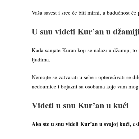
Vaša savest i srce će biti mirni, a budućnost će 
U snu videti Kur’an u džamij
Kada sanjate Kuran koji se nalazi u džamiji, t
ljudima.
Nemojte se zatvarati u sebe i opterećivati se d
nedoumice i bojazni sa osobama koje vam mog
Videti u snu Kur’an u kući
Ako ste u snu videli Kur’an u svojoj kući,
usk