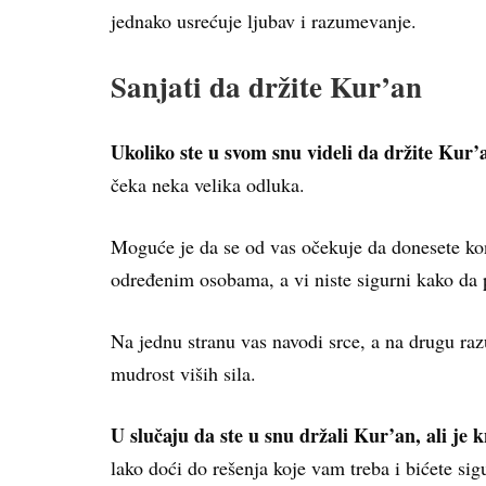
jednako usrećuje ljubav i razumevanje.
Sanjati da držite Kur’an
Ukoliko ste u svom snu videli da držite Kur’
čeka neka velika odluka.
Moguće je da se od vas očekuje da donesete kon
određenim osobama, a vi niste sigurni kako da 
Na jednu stranu vas navodi srce, a na drugu raz
mudrost viših sila.
U slučaju da ste u snu držali Kur’an, ali je
lako doći do rešenja koje vam treba i bićete sigu