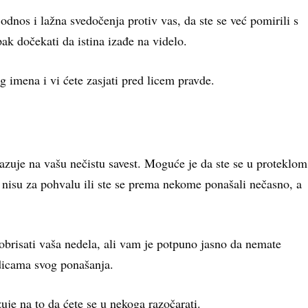
odnos i lažna svedočenja protiv vas, da ste se već pomirili s
ipak dočekati da istina izađe na videlo.
g imena i vi ćete zasjati pred licem pravde.
azuje na vašu nečistu savest. Moguće je da ste se u proteklom
ji nisu za pohvalu ili ste se prema nekome ponašali nečasno, a
brisati vaša nedela, ali vam je potpuno jasno da nemate
edicama svog ponašanja.
je na to da ćete se u nekoga razočarati.