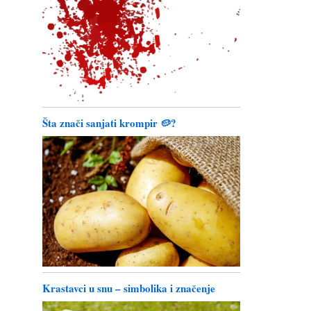
Šta znači sanjati krompir 🥔?
Krastavci u snu – simbolika i značenje