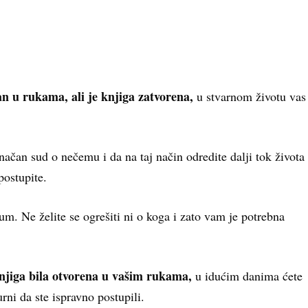
an u rukama, ali je knjiga zatvorena,
u stvarnom životu vas
ačan sud o nečemu i da na taj način odredite dalji tok života
postupite.
um. Ne želite se ogrešiti ni o koga i zato vam je potrebna
 knjiga bila otvorena u vašim rukama,
u idućim danima ćete
rni da ste ispravno postupili.