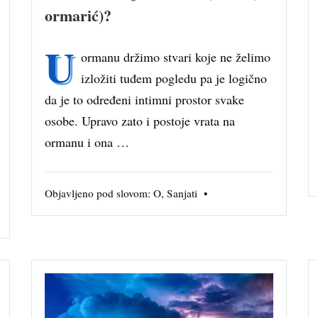
ormarić)?
U
ormanu držimo stvari koje ne želimo
izložiti tuđem pogledu pa je logično
da je to određeni intimni prostor svake
osobe. Upravo zato i postoje vrata na
ormanu i ona …
Objavljeno pod slovom:
O
,
Sanjati
•