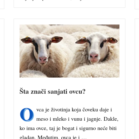
Šta znači sanjati ovcu?
O
vca je životinja koja čoveku daje i
meso i mleko i vunu i jagnje. Dakle,
ko ima ovce, taj je bogat i sigurno neće biti
gladan. Međutim, ovca je i …