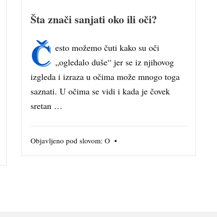
Šta znači sanjati oko ili oči?
Č
esto možemo čuti kako su oči
„ogledalo duše“ jer se iz njihovog
izgleda i izraza u očima može mnogo toga
saznati. U očima se vidi i kada je čovek
sretan …
Objavljeno pod slovom:
O
•