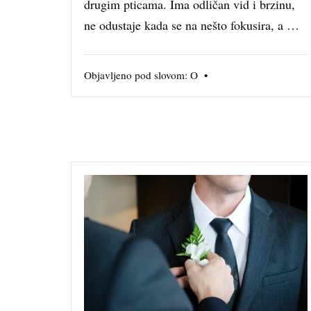
drugim pticama. Ima odličan vid i brzinu,
ne odustaje kada se na nešto fokusira, a …
Objavljeno pod slovom:
O
•