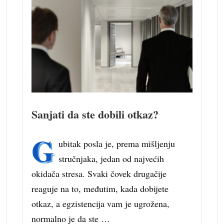
Sanjati da ste dobili otkaz?
G
ubitak posla je, prema mišljenju
stručnjaka, jedan od najvećih
okidača stresa. Svaki čovek drugačije
reaguje na to, međutim, kada dobijete
otkaz, a egzistencija vam je ugrožena,
normalno je da ste …