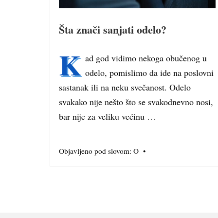
Šta znači sanjati odelo?
K
ad god vidimo nekoga obučenog u
odelo, pomislimo da ide na poslovni
sastanak ili na neku svečanost. Odelo
svakako nije nešto što se svakodnevno nosi,
bar nije za veliku većinu …
Objavljeno pod slovom:
O
•