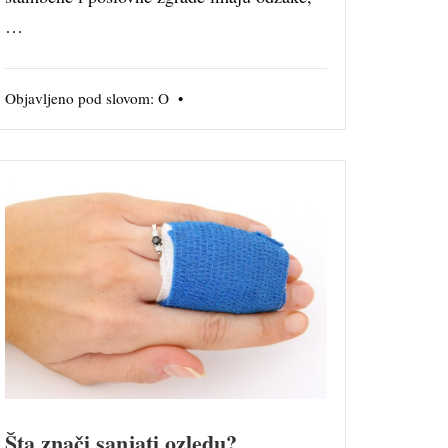
…
Objavljeno pod slovom:
O
•
Šta znači sanjati ozledu?