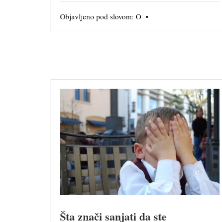
Objavljeno pod slovom:
O
•
Šta znači sanjati da ste