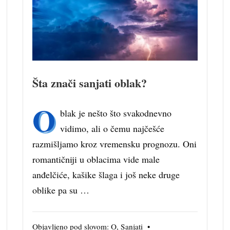
Šta znači sanjati oblak?
O
blak je nešto što svakodnevno
vidimo, ali o čemu najčešće
razmišljamo kroz vremensku prognozu. Oni
romantičniji u oblacima vide male
anđelčiće, kašike šlaga i još neke druge
oblike pa su …
Objavljeno pod slovom:
O
,
Sanjati
•