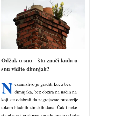
Odžak u snu – šta znači kada u
snu vidite dimnjak?
N
ezamislivo je graditi kuću bez
dimnjaka, bez obzira na način na
koji ste odabrali da zagrejavate prostorije
tokom hladnih zimskih dana. Čak i neke
stambene i poslovne zgrade imaju odžake,