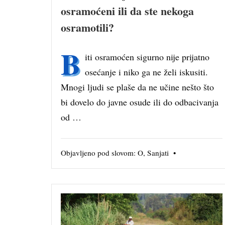
osramoćeni ili da ste nekoga
osramotili?
B
iti osramoćen sigurno nije prijatno
osećanje i niko ga ne želi iskusiti.
Mnogi ljudi se plaše da ne učine nešto što
bi dovelo do javne osude ili do odbacivanja
od …
Objavljeno pod slovom:
O
,
Sanjati
•