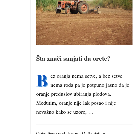
Šta znači sanjati da orete?
B
ez oranja nema setve, a bez setve
nema roda pa je potpuno jasno da je
oranje preduslov ubiranja plodova.
Međutim, oranje nije lak posao i nije
nevažno kako se uzore, …
Objavljeno pod slovom:
O
,
Sanjati
•