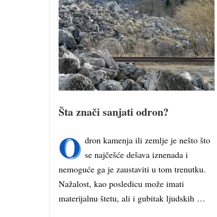
Šta znači sanjati odron?
O
dron kamenja ili zemlje je nešto što
se najčešće dešava iznenada i
nemoguće ga je zaustaviti u tom trenutku.
Nažalost, kao posledicu može imati
materijalnu štetu, ali i gubitak ljudskih …