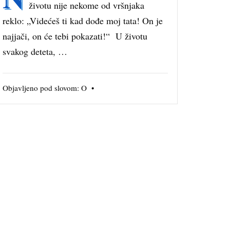
životu nije nekome od vršnjaka
reklo: „Videćeš ti kad dođe moj tata! On je
najjači, on će tebi pokazati!“ U životu
svakog deteta, …
Objavljeno pod slovom:
O
•