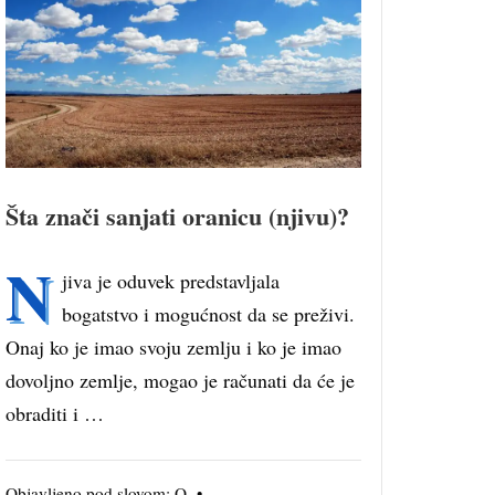
Šta znači sanjati oranicu (njivu)?
N
jiva je oduvek predstavljala
bogatstvo i mogućnost da se preživi.
Onaj ko je imao svoju zemlju i ko je imao
dovoljno zemlje, mogao je računati da će je
obraditi i …
Objavljeno pod slovom:
O
•