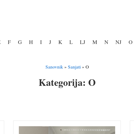
E
F
G
H
I
J
K
L
LJ
M
N
NJ
O
Sanovnik
»
Sanjati
»
O
Kategorija:
O