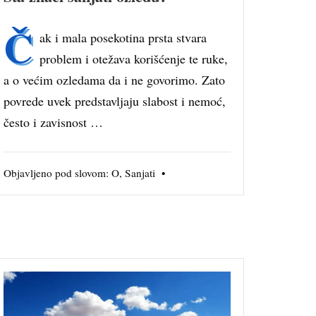
Č
ak i mala posekotina prsta stvara
problem i otežava korišćenje te ruke,
a o većim ozledama da i ne govorimo. Zato
povrede uvek predstavljaju slabost i nemoć,
često i zavisnost …
Objavljeno pod slovom:
O
,
Sanjati
•