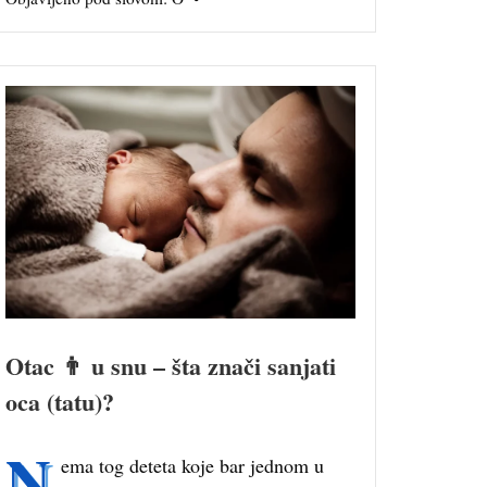
Otac 👨 u snu – šta znači sanjati
oca (tatu)?
N
ema tog deteta koje bar jednom u