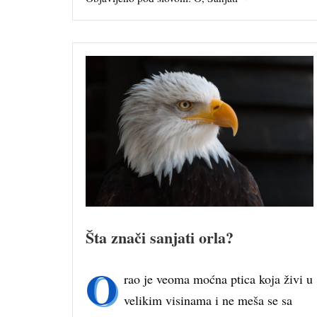
Šta znači sanjati orla?
O
rao je veoma moćna ptica koja živi u
velikim visinama i ne meša se sa