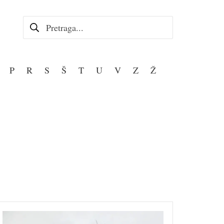
Pretraga za:
P
R
S
Š
T
U
V
Z
Ž