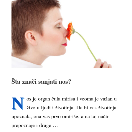
Šta znači sanjati nos?
N
os je organ čula mirisa i veoma je važan u
životu ljudi i životinja. Da bi vas životinja
upoznala, ona vas prvo omiriše, a na taj način
prepoznaje i druge …