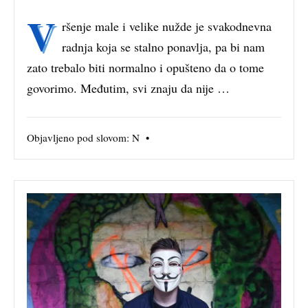
V
ršenje male i velike nužde je svakodnevna
radnja koja se stalno ponavlja, pa bi nam
zato trebalo biti normalno i opušteno da o tome
govorimo. Međutim, svi znaju da nije …
Objavljeno pod slovom:
N
•