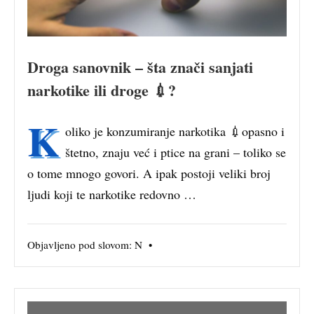
Droga sanovnik – šta znači sanjati
narkotike ili droge 💉?
K
oliko je konzumiranje narkotika 💉opasno i
štetno, znaju već i ptice na grani – toliko se
o tome mnogo govori. A ipak postoji veliki broj
ljudi koji te narkotike redovno …
Objavljeno pod slovom:
N
•