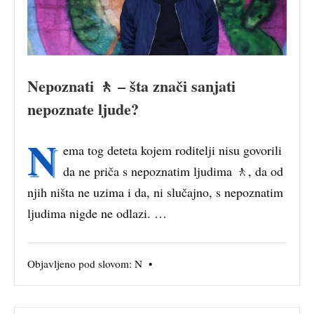
Nepoznati 🚶 – šta znači sanjati
nepoznate ljude?
N
ema tog deteta kojem roditelji nisu govorili
da ne priča s nepoznatim ljudima 🚶, da od
njih ništa ne uzima i da, ni slučajno, s nepoznatim
ljudima nigde ne odlazi. …
Objavljeno pod slovom:
N
•