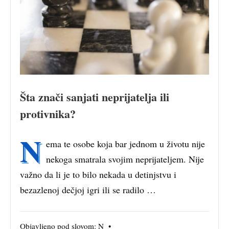
Šta znači sanjati neprijatelja ili
protivnika?
N
ema te osobe koja bar jednom u životu nije
nekoga smatrala svojim neprijateljem. Nije
važno da li je to bilo nekada u detinjstvu i
bezazlenoj dečjoj igri ili se radilo …
Objavljeno pod slovom:
N
•