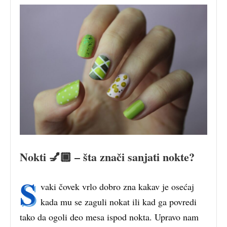
Nokti 💅🏾 – šta znači sanjati nokte?
S
vaki čovek vrlo dobro zna kakav je osećaj
kada mu se zaguli nokat ili kad ga povredi
tako da ogoli deo mesa ispod nokta. Upravo nam