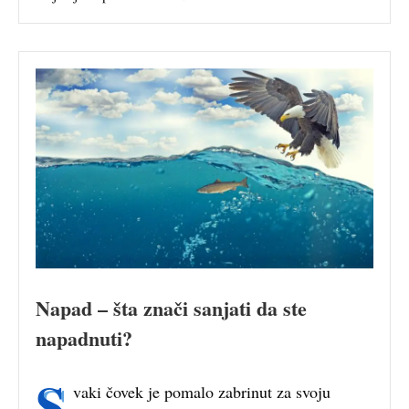
Napad – šta znači sanjati da ste
napadnuti?
S
vaki čovek je pomalo zabrinut za svoju