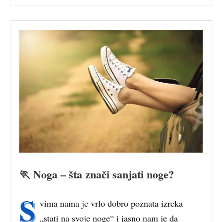
🏃 Noga – šta znači sanjati noge?
S
vima nama je vrlo dobro poznata izreka
„stati na svoje noge“ i jasno nam je da