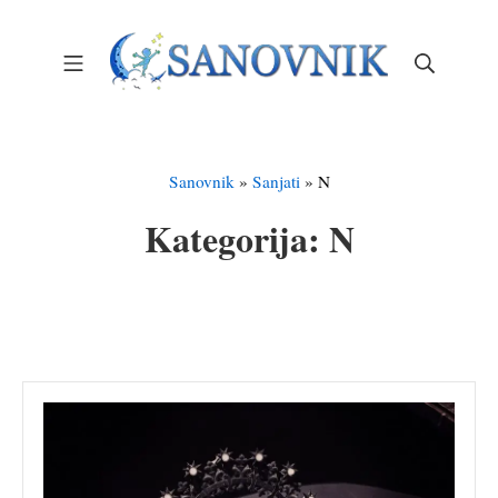
Skip
to
Mobile Menu
Search
content
Sanovnik – Sanjarica
Sanovnik
»
Sanjati
»
N
Kategorija:
N