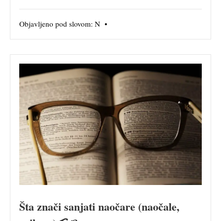
Objavljeno pod slovom:
N
•
Šta znači sanjati naočare (naočale,