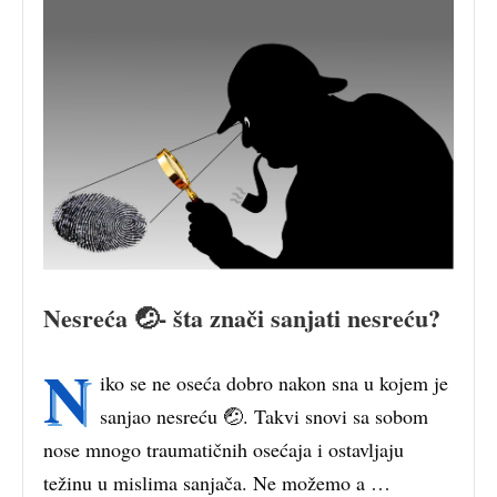
Nesreća 🤕- šta znači sanjati nesreću?
N
iko se ne oseća dobro nakon sna u kojem je
sanjao nesreću 🤕. Takvi snovi sa sobom
nose mnogo traumatičnih osećaja i ostavljaju
težinu u mislima sanjača. Ne možemo a …