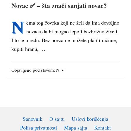
Novac ✅ – šta znači sanjati novac?
N
ema tog čoveka koji ne želi da ima dovoljno
novaca da bi mogao lepo i bezbrižno živeti.
I to je u redu. Bez novca ne možete platiti račune,
kupiti hranu, …
Objavljeno pod slovom:
N
•
Sanovnik
O sajtu
Uslovi korišćenja
Polisa privatnosti
Mapa sajta
Kontakt