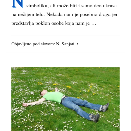
N
simboliku, ali može biti i samo deo ukrasa
na nečijem telu. Nekada nam je posebno draga jer
predstavlja poklon osobe koja nam je …
Objavljeno pod slovom:
N
,
Sanjati
•