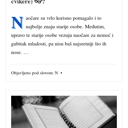
cvikere) 👓?
N
aočare su vrlo korisno pomagalo i to
najbolje znaju starije osobe. Međutim,
upravo te starije osobe vezuju naočare za nemoć i
gubitak mladosti, pa nisu baš najsretniji što ih
nose. …
Objavljeno pod slovom:
N
•