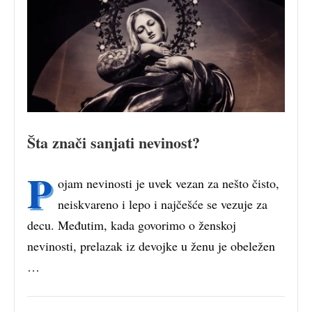
Šta znači sanjati nevinost?
P
ojam nevinosti je uvek vezan za nešto čisto,
neiskvareno i lepo i najčešće se vezuje za
decu. Međutim, kada govorimo o ženskoj
nevinosti, prelazak iz devojke u ženu je obeležen
…