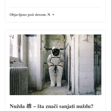
Objavljeno pod slovom:
N
•
Nužda 💩 – šta znači sanjati nuždu?