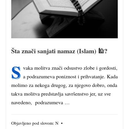
Šta znači sanjati namaz (Islam) 🕌?
S
vaka molitva znači odsustvo zlobe i gordosti,
a podrazumeva poniznost i prihvatanje. Kada
molimo za nekoga drugog, za njegovo dobro, onda
takva molitva predstavlja savršenstvo jer, uz sve
navedeno, podrazumeva …
Objavljeno pod slovom:
N
•