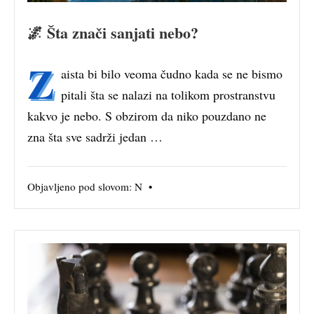
🌌 Šta znači sanjati nebo?
Z
aista bi bilo veoma čudno kada se ne bismo
pitali šta se nalazi na tolikom prostranstvu
kakvo je nebo. S obzirom da niko pouzdano ne
zna šta sve sadrži jedan …
Objavljeno pod slovom:
N
•