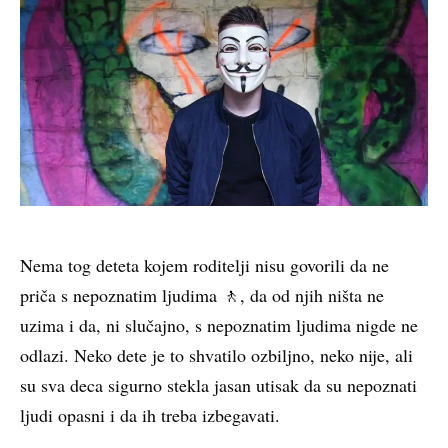
Nema tog deteta kojem roditelji nisu govorili da ne
priča s nepoznatim ljudima 🚶, da od njih ništa ne
uzima i da, ni slučajno, s nepoznatim ljudima nigde ne
odlazi. Neko dete je to shvatilo ozbiljno, neko nije, ali
su sva deca sigurno stekla jasan utisak da su nepoznati
ljudi opasni i da ih treba izbegavati.