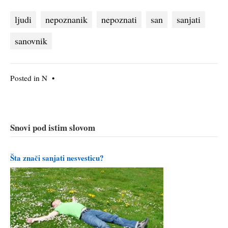
ljudi
nepoznanik
nepoznati
san
sanjati
sanovnik
Posted in
N
•
Snovi pod istim slovom
Šta znači sanjati nesvesticu?