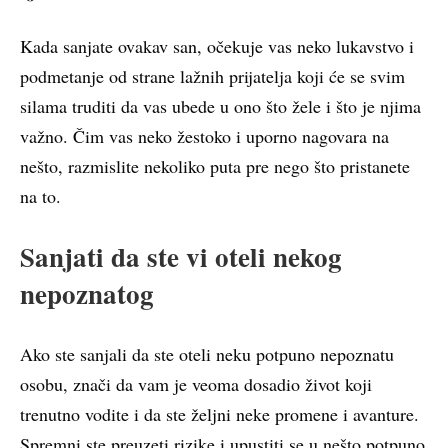
Kada sanjate ovakav san, očekuje vas neko lukavstvo i
podmetanje od strane lažnih prijatelja koji će se svim
silama truditi da vas ubede u ono što žele i što je njima
važno. Čim vas neko žestoko i uporno nagovara na
nešto, razmislite nekoliko puta pre nego što pristanete
na to.
Sanjati da ste vi oteli nekog
nepoznatog
Ako ste sanjali da ste oteli neku potpuno nepoznatu
osobu, znači da vam je veoma dosadio život koji
trenutno vodite i da ste željni neke promene i avanture.
Spremni ste preuzeti rizike i upustiti se u nešto potpuno