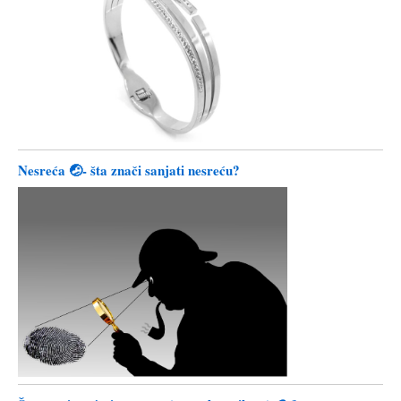
Nesreća 🤕- šta znači sanjati nesreću?