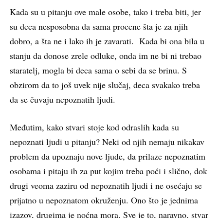
Kada su u pitanju ove male osobe, tako i treba biti, jer
su deca nesposobna da sama procene šta je za njih
dobro, a šta ne i lako ih je zavarati. Kada bi ona bila u
stanju da donose zrele odluke, onda im ne bi ni trebao
staratelj, mogla bi deca sama o sebi da se brinu. S
obzirom da to još uvek nije slučaj, deca svakako treba
da se čuvaju nepoznatih ljudi.
Međutim, kako stvari stoje kod odraslih kada su
nepoznati ljudi u pitanju? Neki od njih nemaju nikakav
problem da upoznaju nove ljude, da prilaze nepoznatim
osobama i pitaju ih za put kojim treba poći i slično, dok
drugi veoma zaziru od nepoznatih ljudi i ne osećaju se
prijatno u nepoznatom okruženju. Ono što je jednima
izazov, drugima je noćna mora. Sve je to, naravno, stvar