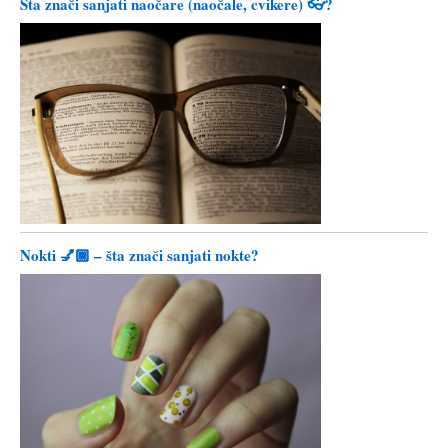
Šta znači sanjati naočare (naočale, cvikere) 👓?
Nokti 💅🏾 – šta znači sanjati nokte?