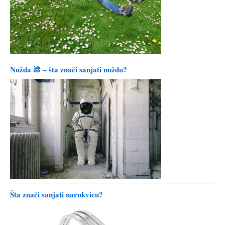
Nužda 💩 – šta znači sanjati nuždu?
Šta znači sanjati narukvicu?