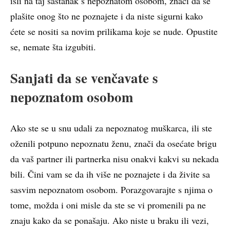
išli na taj sastanak s nepoznatom osobom, znači da se
plašite onog što ne poznajete i da niste sigurni kako
ćete se nositi sa novim prilikama koje se nude. Opustite
se, nemate šta izgubiti.
Sanjati da se venčavate s
nepoznatom osobom
Ako ste se u snu udali za nepoznatog muškarca, ili ste
oženili potpuno nepoznatu ženu, znači da osećate brigu
da vaš partner ili partnerka nisu onakvi kakvi su nekada
bili. Čini vam se da ih više ne poznajete i da živite sa
sasvim nepoznatom osobom. Porazgovarajte s njima o
tome, možda i oni misle da ste se vi promenili pa ne
znaju kako da se ponašaju. Ako niste u braku ili vezi,