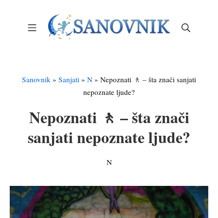
Skip
to
Mobile Menu
Search
content
Sanovnik – Sanjarica
Sanovnik
»
Sanjati
»
N
»
Nepoznati 🚶 – šta znači sanjati
nepoznate ljude?
Nepoznati 🚶 – šta znači
sanjati nepoznate ljude?
N