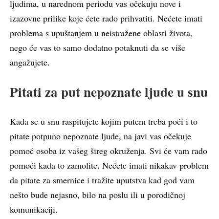
ljudima, u narednom periodu vas očekuju nove i
izazovne prilike koje ćete rado prihvatiti. Nećete imati
problema s upuštanjem u neistražene oblasti života,
nego će vas to samo dodatno potaknuti da se više
angažujete.
Pitati za put nepoznate ljude u snu
Kada se u snu raspitujete kojim putem treba poći i to
pitate potpuno nepoznate ljude, na javi vas očekuje
pomoć osoba iz vašeg šireg okruženja. Svi će vam rado
pomoći kada to zamolite. Nećete imati nikakav problem
da pitate za smernice i tražite uputstva kad god vam
nešto bude nejasno, bilo na poslu ili u porodičnoj
komunikaciji.