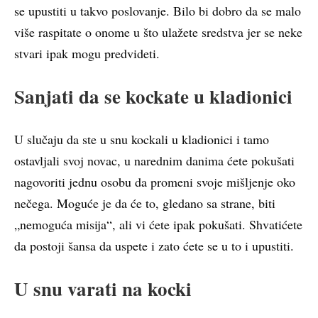
se upustiti u takvo poslovanje. Bilo bi dobro da se malo
više raspitate o onome u što ulažete sredstva jer se neke
stvari ipak mogu predvideti.
Sanjati da se kockate u kladionici
U slučaju da ste u snu kockali u kladionici i tamo
ostavljali svoj novac, u narednim danima ćete pokušati
nagovoriti jednu osobu da promeni svoje mišljenje oko
nečega. Moguće je da će to, gledano sa strane, biti
„nemoguća misija“, ali vi ćete ipak pokušati. Shvatićete
da postoji šansa da uspete i zato ćete se u to i upustiti.
U snu varati na kocki