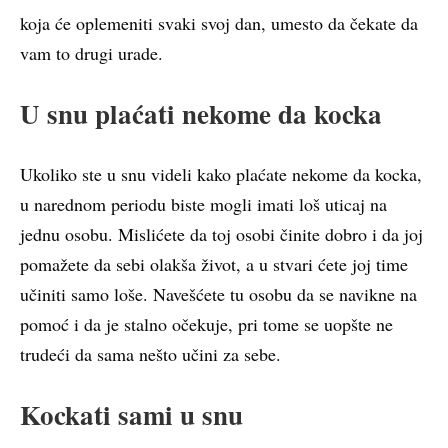
koja će oplemeniti svaki svoj dan, umesto da čekate da
vam to drugi urade.
U snu plaćati nekome da kocka
Ukoliko ste u snu videli kako plaćate nekome da kocka,
u narednom periodu biste mogli imati loš uticaj na
jednu osobu. Mislićete da toj osobi činite dobro i da joj
pomažete da sebi olakša život, a u stvari ćete joj time
učiniti samo loše. Navešćete tu osobu da se navikne na
pomoć i da je stalno očekuje, pri tome se uopšte ne
trudeći da sama nešto učini za sebe.
Kockati sami u snu