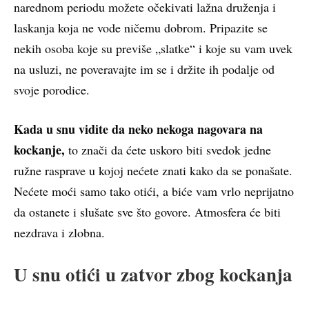
narednom periodu možete očekivati lažna druženja i
laskanja koja ne vode ničemu dobrom. Pripazite se
nekih osoba koje su previše „slatke“ i koje su vam uvek
na usluzi, ne poveravajte im se i držite ih podalje od
svoje porodice.
Kada u snu vidite da neko nekoga nagovara na
kockanje,
to znači da ćete uskoro biti svedok jedne
ružne rasprave u kojoj nećete znati kako da se ponašate.
Nećete moći samo tako otići, a biće vam vrlo neprijatno
da ostanete i slušate sve što govore. Atmosfera će biti
nezdrava i zlobna.
U snu otići u zatvor zbog kockanja