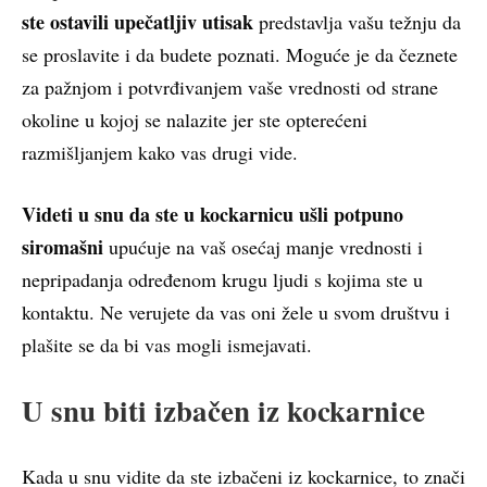
ste ostavili upečatljiv utisak
predstavlja vašu težnju da
se proslavite i da budete poznati. Moguće je da čeznete
za pažnjom i potvrđivanjem vaše vrednosti od strane
okoline u kojoj se nalazite jer ste opterećeni
razmišljanjem kako vas drugi vide.
Videti u snu da ste u kockarnicu ušli potpuno
siromašni
upućuje na vaš osećaj manje vrednosti i
nepripadanja određenom krugu ljudi s kojima ste u
kontaktu. Ne verujete da vas oni žele u svom društvu i
plašite se da bi vas mogli ismejavati.
U snu biti izbačen iz kockarnice
Kada u snu vidite da ste izbačeni iz kockarnice, to znači