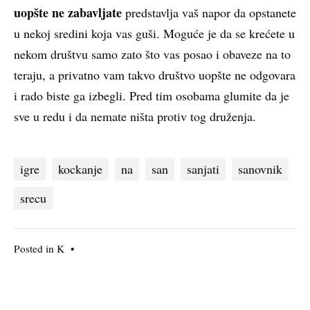
uopšte ne zabavljate
predstavlja vaš napor da opstanete
u nekoj sredini koja vas guši. Moguće je da se krećete u
nekom društvu samo zato što vas posao i obaveze na to
teraju, a privatno vam takvo društvo uopšte ne odgovara
i rado biste ga izbegli. Pred tim osobama glumite da je
sve u redu i da nemate ništa protiv tog druženja.
igre
kockanje
na
san
sanjati
sanovnik
srecu
Posted in
K
•