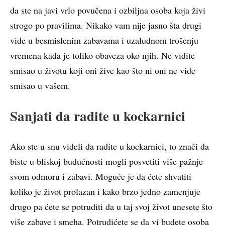
da ste na javi vrlo povučena i ozbiljna osoba koja živi
strogo po pravilima. Nikako vam nije jasno šta drugi
vide u besmislenim zabavama i uzaludnom trošenju
vremena kada je toliko obaveza oko njih. Ne vidite
smisao u životu koji oni žive kao što ni oni ne vide
smisao u vašem.
Sanjati da radite u kockarnici
Ako ste u snu videli da radite u kockarnici, to znači da
biste u bliskoj budućnosti mogli posvetiti više pažnje
svom odmoru i zabavi. Moguće je da ćete shvatiti
koliko je život prolazan i kako brzo jedno zamenjuje
drugo pa ćete se potruditi da u taj svoj život unesete što
više zabave i smeha. Potrudićete se da vi budete osoba