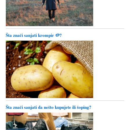
Šta znači sanjati krompir 🥔?
Šta znači sanjati da nešto kupujete ili šoping?