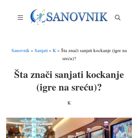
Skip
to
Mobile Menu
Search
content
Sanovnik – Sanjarica
Sanovnik
»
Sanjati
»
K
»
Šta znači sanjati kockanje (igre na
sreću)?
Šta znači sanjati kockanje
(igre na sreću)?
K