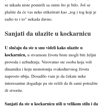
se nikada niste pomirili sa onim što je bilo. Još se
plašite da će vas neko etiketirati kao „tog i tog koji je
radio to i to“ nekada davno.
Sanjati da ulazite u kockarnicu
U slučaju da ste u snu videli kako ulazite u
kockarnicu,
u stvarnom životu biste mogli biti željni
provoda i uzbuđenja. Verovatno ste osoba koja voli
dinamiku i koju monotonija svakodnevnog života
naprosto ubija. Dosadilo vam je da čekate neke
interesantne događaje pa ste rešili da ih sami potražite
ili stvorite.
Sanjati da ste u kockarnicu ušli u velikom stilu i da