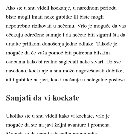
Ako ste u snu videli kockanje, u narednom periodu
biste mogli imati neke gubitke ili biste mogli
nepotrebno rizikovati u nečemu. Vrlo je moguće da vas
očekuju određene sumnje i da nećete biti sigurni šta da
uradite prilikom donošenja jedne odluke. Takođe je
moguće da će vaša pomoć biti potrebna bliskim
osobama kako bi realno sagledali neke stvari. Uz sve
navedeno, kockanje u snu može nagoveštavati dobitke,
ali i gubitke na javi, kao i mešanje u nelegalne poslove.
Sanjati da vi kockate
Ukoliko ste u snu videli kako vi kockate, vrlo je
moguće da ste na javi željni avanture i promena.
Moguće je da vam je dosadila monotonija