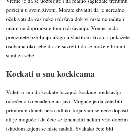
Vreme je da se uozbiljite i da realno sagledate trenutnu
poziciju u svom životu. Morate shvatiti da je nerealno
očekivati da vas neko izdržava dok vi ništa ne radite i
ničim ne doprinosite tom izdržavanju. Vreme je da
preuzmete ozbiljniju ulogu u vlastitom životu i pokažete
osobama oko sebe da ste sazreli i da se možete brinuti
sami za sebe.
Kockati u snu kockicama
Videti u snu da kockate bacajući kockice predstavlja
određeno iznenađenje na javi. Moguće je da ćete biti
primorani doneti neku odluku koja vam se neće dopasti,
ali je moguće i da ćete se iznenaditi nekim vrlo dobrim
ishodom kojem se niste nadali. Svakako ćete biti