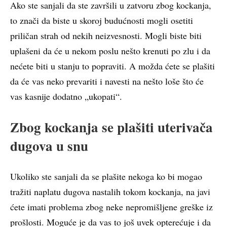
Ako ste sanjali da ste završili u zatvoru zbog kockanja,
to znači da biste u skoroj budućnosti mogli osetiti
priličan strah od nekih neizvesnosti. Mogli biste biti
uplašeni da će u nekom poslu nešto krenuti po zlu i da
nećete biti u stanju to popraviti. A možda ćete se plašiti
da će vas neko prevariti i navesti na nešto loše što će
vas kasnije dodatno „ukopati“.
Zbog kockanja se plašiti uterivača
dugova u snu
Ukoliko ste sanjali da se plašite nekoga ko bi mogao
tražiti naplatu dugova nastalih tokom kockanja, na javi
ćete imati problema zbog neke nepromišljene greške iz
prošlosti. Moguće je da vas to još uvek opterećuje i da