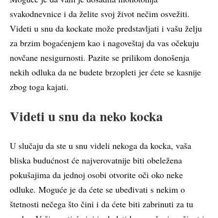
svakodnevnice i da želite svoj život nečim osvežiti.
Videti u snu da kockate može predstavljati i vašu želju
za brzim bogaćenjem kao i nagoveštaj da vas očekuju
novčane nesigurnosti. Pazite se prilikom donošenja
nekih odluka da ne budete brzopleti jer ćete se kasnije
zbog toga kajati.
Videti u snu da neko kocka
U slučaju da ste u snu videli nekoga da kocka, vaša
bliska budućnost će najverovatnije biti obeležena
pokušajima da jednoj osobi otvorite oči oko neke
odluke. Moguće je da ćete se ubeđivati s nekim o
štetnosti nečega što čini i da ćete biti zabrinuti za tu