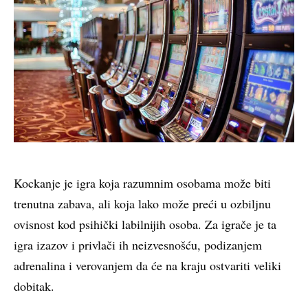
Kockanje je igra koja razumnim osobama može biti
trenutna zabava, ali koja lako može preći u ozbiljnu
ovisnost kod psihički labilnijih osoba. Za igrače je ta
igra izazov i privlači ih neizvesnošću, podizanjem
adrenalina i verovanjem da će na kraju ostvariti veliki
dobitak.