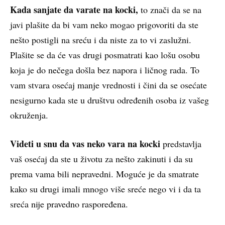
Kada sanjate da varate na kocki,
to znači da se na
javi plašite da bi vam neko mogao prigovoriti da ste
nešto postigli na sreću i da niste za to vi zaslužni.
Plašite se da će vas drugi posmatrati kao lošu osobu
koja je do nečega došla bez napora i ličnog rada. To
vam stvara osećaj manje vrednosti i čini da se osećate
nesigurno kada ste u društvu određenih osoba iz vašeg
okruženja.
Videti u snu da vas neko vara na kocki
predstavlja
vaš osećaj da ste u životu za nešto zakinuti i da su
prema vama bili nepravedni. Moguće je da smatrate
kako su drugi imali mnogo više sreće nego vi i da ta
sreća nije pravedno raspoređena.