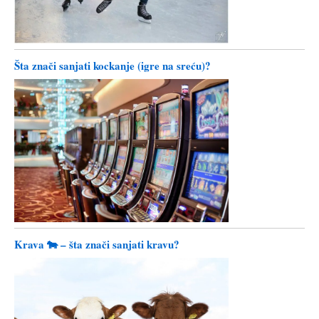
Šta znači sanjati kockanje (igre na sreću)?
Krava 🐄 – šta znači sanjati kravu?