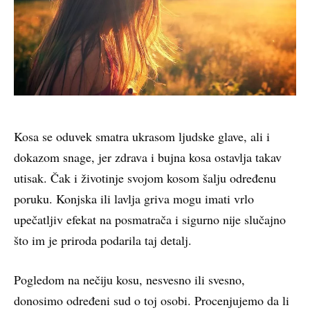
Kosa se oduvek smatra ukrasom ljudske glave, ali i
dokazom snage, jer zdrava i bujna kosa ostavlja takav
utisak. Čak i životinje svojom kosom šalju određenu
poruku. Konjska ili lavlja griva mogu imati vrlo
upečatljiv efekat na posmatrača i sigurno nije slučajno
što im je priroda podarila taj detalj.
Pogledom na nečiju kosu, nesvesno ili svesno,
donosimo određeni sud o toj osobi. Procenjujemo da li