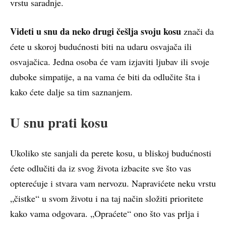
vrstu saradnje.
Videti u snu da neko drugi češlja svoju kosu
znači da
ćete u skoroj budućnosti biti na udaru osvajača ili
osvajačica. Jedna osoba će vam izjaviti ljubav ili svoje
duboke simpatije, a na vama će biti da odlučite šta i
kako ćete dalje sa tim saznanjem.
U snu prati kosu
Ukoliko ste sanjali da perete kosu, u bliskoj budućnosti
ćete odlučiti da iz svog života izbacite sve što vas
opterećuje i stvara vam nervozu. Napravićete neku vrstu
„čistke“ u svom životu i na taj način složiti prioritete
kako vama odgovara. „Opraćete“ ono što vas prlja i