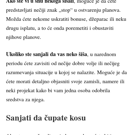
Ako ste vi u snu nekoga šišali
, moguće je da ćete
predstavljati nečiji znak „stop“ u ostvarenju planova.
Možda ćete nekome uskratiti bonuse, džeparac ili neku
drugu isplatu, a to će onda poremetiti i obustaviti
njihove planove.
Ukoliko ste sanjali da vas neko šiša
, u narednom
periodu ćete zavisiti od nečije dobre volje ili nečijeg
razumevanja situacije u kojoj se nalazite. Moguće je da
ćete morati detaljno objasniti svoje zamisli, namere ili
neki projekat kako bi vam jedna osoba odobrila
sredstva za njega.
Sanjati da čupate kosu