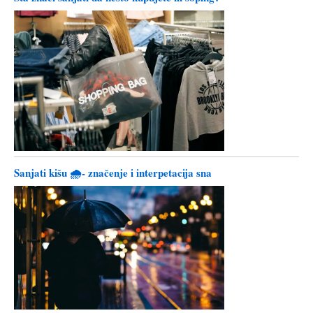
Sanjati kišu 🌧️- značenje i interpetacija sna