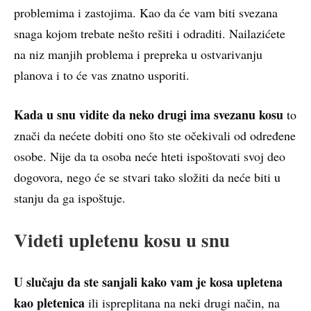
problemima i zastojima. Kao da će vam biti svezana
snaga kojom trebate nešto rešiti i odraditi. Nailazićete
na niz manjih problema i prepreka u ostvarivanju
planova i to će vas znatno usporiti.
Kada u snu vidite da neko drugi ima svezanu kosu
to
znači da nećete dobiti ono što ste očekivali od određene
osobe. Nije da ta osoba neće hteti ispoštovati svoj deo
dogovora, nego će se stvari tako složiti da neće biti u
stanju da ga ispoštuje.
Videti upletenu kosu u snu
U slučaju da ste sanjali kako vam je kosa upletena
kao pletenica
ili ispreplitana na neki drugi način, na