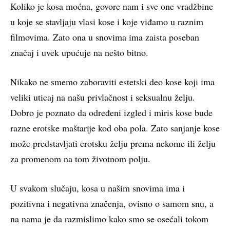
Koliko je kosa moćna, govore nam i sve one vradžbine
u koje se stavljaju vlasi kose i koje viđamo u raznim
filmovima. Zato ona u snovima ima zaista poseban
značaj i uvek upućuje na nešto bitno.
Nikako ne smemo zaboraviti estetski deo kose koji ima
veliki uticaj na našu privlačnost i seksualnu želju.
Dobro je poznato da određeni izgled i miris kose bude
razne erotske maštarije kod oba pola. Zato sanjanje kose
može predstavljati erotsku želju prema nekome ili želju
za promenom na tom životnom polju.
U svakom slučaju, kosa u našim snovima ima i
pozitivna i negativna značenja, ovisno o samom snu, a
na nama je da razmislimo kako smo se osećali tokom