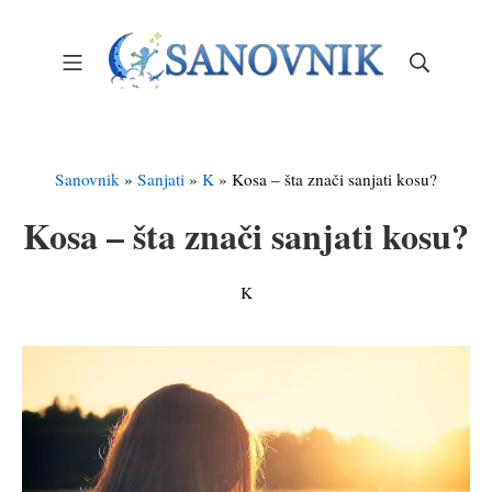
Skip
to
Mobile Menu
Search
content
Sanovnik – Sanjarica
Sanovnik
»
Sanjati
»
K
»
Kosa – šta znači sanjati kosu?
Kosa – šta znači sanjati kosu?
K