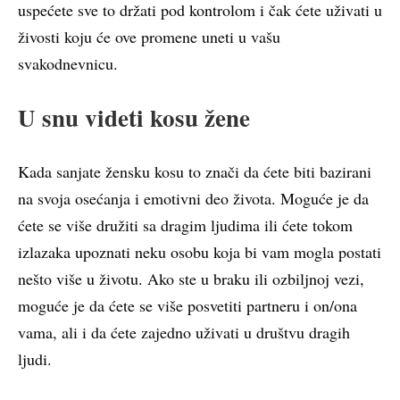
uspećete sve to držati pod kontrolom i čak ćete uživati u
živosti koju će ove promene uneti u vašu
svakodnevnicu.
U snu videti kosu žene
Kada sanjate žensku kosu to znači da ćete biti bazirani
na svoja osećanja i emotivni deo života. Moguće je da
ćete se više družiti sa dragim ljudima ili ćete tokom
izlazaka upoznati neku osobu koja bi vam mogla postati
nešto više u životu. Ako ste u braku ili ozbiljnoj vezi,
moguće je da ćete se više posvetiti partneru i on/ona
vama, ali i da ćete zajedno uživati u društvu dragih
ljudi.