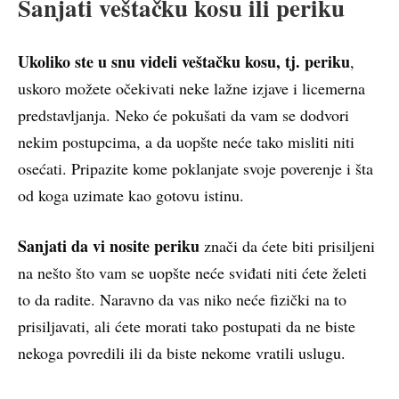
Sanjati veštačku kosu ili periku
Ukoliko ste u snu videli veštačku kosu, tj. periku
,
uskoro možete očekivati neke lažne izjave i licemerna
predstavljanja. Neko će pokušati da vam se dodvori
nekim postupcima, a da uopšte neće tako misliti niti
osećati. Pripazite kome poklanjate svoje poverenje i šta
od koga uzimate kao gotovu istinu.
Sanjati da vi nosite periku
znači da ćete biti prisiljeni
na nešto što vam se uopšte neće sviđati niti ćete želeti
to da radite. Naravno da vas niko neće fizički na to
prisiljavati, ali ćete morati tako postupati da ne biste
nekoga povredili ili da biste nekome vratili uslugu.