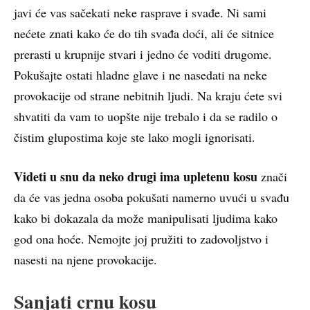
javi će vas sačekati neke rasprave i svađe. Ni sami
nećete znati kako će do tih svađa doći, ali će sitnice
prerasti u krupnije stvari i jedno će voditi drugome.
Pokušajte ostati hladne glave i ne nasedati na neke
provokacije od strane nebitnih ljudi. Na kraju ćete svi
shvatiti da vam to uopšte nije trebalo i da se radilo o
čistim glupostima koje ste lako mogli ignorisati.
Videti u snu da neko drugi ima upletenu kosu
znači
da će vas jedna osoba pokušati namerno uvući u svađu
kako bi dokazala da može manipulisati ljudima kako
god ona hoće. Nemojte joj pružiti to zadovoljstvo i
nasesti na njene provokacije.
Sanjati crnu kosu