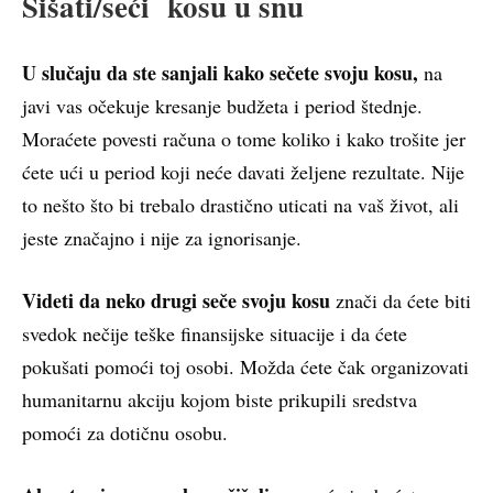
Šišati/seći kosu u snu
U slučaju da ste sanjali kako sečete svoju kosu,
na
javi vas očekuje kresanje budžeta i period štednje.
Moraćete povesti računa o tome koliko i kako trošite jer
ćete ući u period koji neće davati željene rezultate. Nije
to nešto što bi trebalo drastično uticati na vaš život, ali
jeste značajno i nije za ignorisanje.
Videti da neko drugi seče svoju kosu
znači da ćete biti
svedok nečije teške finansijske situacije i da ćete
pokušati pomoći toj osobi. Možda ćete čak organizovati
humanitarnu akciju kojom biste prikupili sredstva
pomoći za dotičnu osobu.