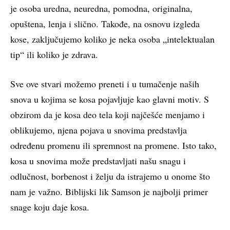
je osoba uredna, neuredna, pomodna, originalna,
opuštena, lenja i slično. Takođe, na osnovu izgleda
kose, zaključujemo koliko je neka osoba „intelektualan
tip“ ili koliko je zdrava.
Sve ove stvari možemo preneti i u tumačenje naših
snova u kojima se kosa pojavljuje kao glavni motiv. S
obzirom da je kosa deo tela koji najčešće menjamo i
oblikujemo, njena pojava u snovima predstavlja
određenu promenu ili spremnost na promene. Isto tako,
kosa u snovima može predstavljati našu snagu i
odlučnost, borbenost i želju da istrajemo u onome što
nam je važno. Biblijski lik Samson je najbolji primer
snage koju daje kosa.