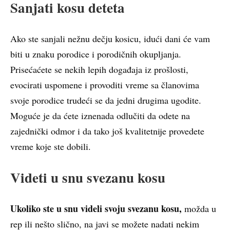
Sanjati kosu deteta
Ako ste sanjali nežnu dečju kosicu, idući dani će vam
biti u znaku porodice i porodičnih okupljanja.
Prisećaćete se nekih lepih događaja iz prošlosti,
evocirati uspomene i provoditi vreme sa članovima
svoje porodice trudeći se da jedni drugima ugodite.
Moguće je da ćete iznenada odlučiti da odete na
zajednički odmor i da tako još kvalitetnije provedete
vreme koje ste dobili.
Videti u snu svezanu kosu
U
koliko ste u snu videli svoju svezanu kosu
,
možda u
rep ili nešto slično, na javi se možete nadati nekim