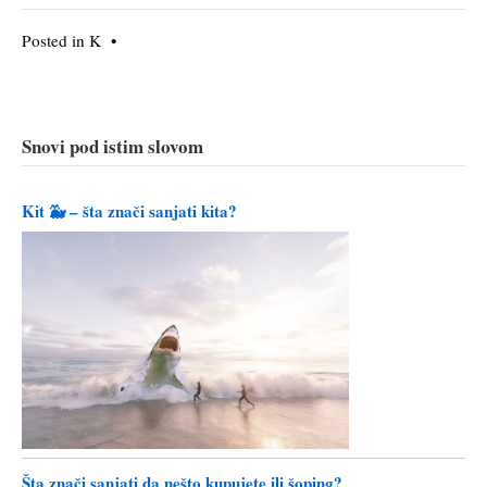
Posted in
K
•
Snovi pod istim slovom
Kit 🐳 – šta znači sanjati kita?
Šta znači sanjati da nešto kupujete ili šoping?