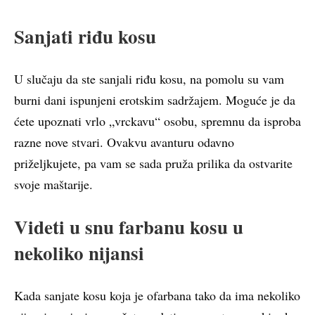
Sanjati riđu kosu
U slučaju da ste sanjali riđu kosu, na pomolu su vam
burni dani ispunjeni erotskim sadržajem. Moguće je da
ćete upoznati vrlo „vrckavu“ osobu, spremnu da isproba
razne nove stvari. Ovakvu avanturu odavno
priželjkujete, pa vam se sada pruža prilika da ostvarite
svoje maštarije.
Videti u snu farbanu kosu u
nekoliko nijansi
Kada sanjate kosu koja je ofarbana tako da ima nekoliko