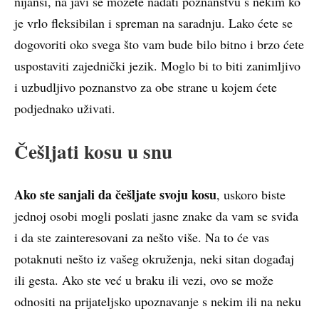
nijansi, na javi se možete nadati poznanstvu s nekim ko
je vrlo fleksibilan i spreman na saradnju. Lako ćete se
dogovoriti oko svega što vam bude bilo bitno i brzo ćete
uspostaviti zajednički jezik. Moglo bi to biti zanimljivo
i uzbudljivo poznanstvo za obe strane u kojem ćete
podjednako uživati.
Češljati kosu u snu
Ako ste sanjali da češljate svoju kosu
, uskoro biste
jednoj osobi mogli poslati jasne znake da vam se sviđa
i da ste zainteresovani za nešto više. Na to će vas
potaknuti nešto iz vašeg okruženja, neki sitan događaj
ili gesta. Ako ste već u braku ili vezi, ovo se može
odnositi na prijateljsko upoznavanje s nekim ili na neku