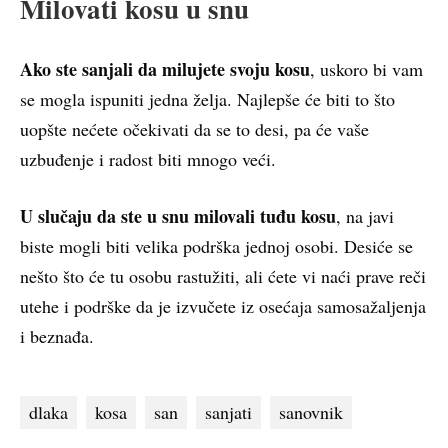
Milovati kosu u snu
Ako ste sanjali da milujete svoju kosu
, uskoro bi vam
se mogla ispuniti jedna želja. Najlepše će biti to što
uopšte nećete očekivati da se to desi, pa će vaše
uzbuđenje i radost biti mnogo veći.
U slučaju da ste u snu milovali tuđu kosu
, na javi
biste mogli biti velika podrška jednoj osobi. Desiće se
nešto što će tu osobu rastužiti, ali ćete vi naći prave reči
utehe i podrške da je izvučete iz osećaja samosažaljenja
i beznađa.
dlaka
kosa
san
sanjati
sanovnik