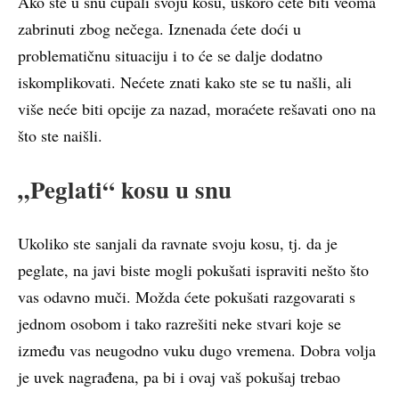
Ako ste u snu čupali svoju kosu, uskoro ćete biti veoma
zabrinuti zbog nečega. Iznenada ćete doći u
problematičnu situaciju i to će se dalje dodatno
iskomplikovati. Nećete znati kako ste se tu našli, ali
više neće biti opcije za nazad, moraćete rešavati ono na
što ste naišli.
„Peglati“ kosu u snu
Ukoliko ste sanjali da ravnate svoju kosu, tj. da je
peglate, na javi biste mogli pokušati ispraviti nešto što
vas odavno muči. Možda ćete pokušati razgovarati s
jednom osobom i tako razrešiti neke stvari koje se
između vas neugodno vuku dugo vremena. Dobra volja
je uvek nagrađena, pa bi i ovaj vaš pokušaj trebao