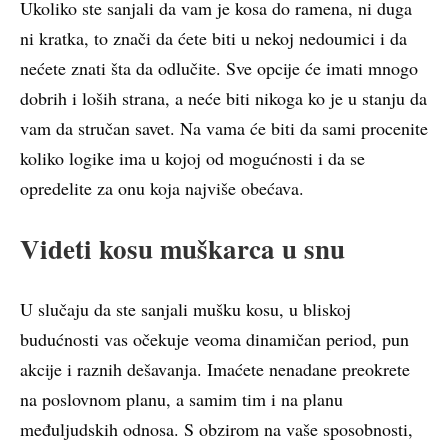
Ukoliko ste sanjali da vam je kosa do ramena, ni duga
ni kratka, to znači da ćete biti u nekoj nedoumici i da
nećete znati šta da odlučite. Sve opcije će imati mnogo
dobrih i loših strana, a neće biti nikoga ko je u stanju da
vam da stručan savet. Na vama će biti da sami procenite
koliko logike ima u kojoj od mogućnosti i da se
opredelite za onu koja najviše obećava.
Videti kosu muškarca u snu
U slučaju da ste sanjali mušku kosu, u bliskoj
budućnosti vas očekuje veoma dinamičan period, pun
akcije i raznih dešavanja. Imaćete nenadane preokrete
na poslovnom planu, a samim tim i na planu
međuljudskih odnosa. S obzirom na vaše sposobnosti,