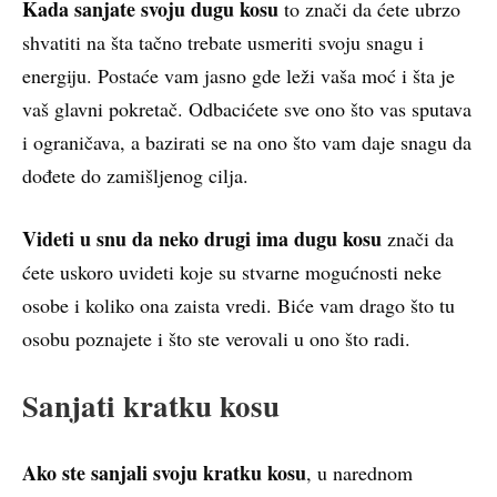
Kada sanjate svoju dugu kosu
to znači da ćete ubrzo
shvatiti na šta tačno trebate usmeriti svoju snagu i
energiju. Postaće vam jasno gde leži vaša moć i šta je
vaš glavni pokretač. Odbacićete sve ono što vas sputava
i ograničava, a bazirati se na ono što vam daje snagu da
dođete do zamišljenog cilja.
Videti u snu da neko drugi ima dugu kosu
znači da
ćete uskoro uvideti koje su stvarne mogućnosti neke
osobe i koliko ona zaista vredi. Biće vam drago što tu
osobu poznajete i što ste verovali u ono što radi.
Sanjati kratku kosu
Ako ste sanjali svoju kratku kosu
, u narednom