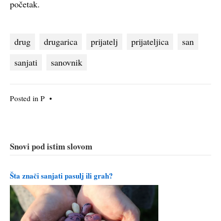
početak.
drug
drugarica
prijatelj
prijateljica
san
sanjati
sanovnik
Posted in
P
•
Snovi pod istim slovom
Šta znači sanjati pasulj ili grah?