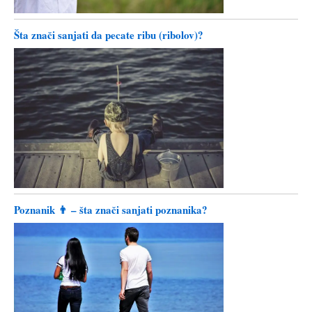
Šta znači sanjati da pecate ribu (ribolov)?
Poznanik 👨 – šta znači sanjati poznanika?