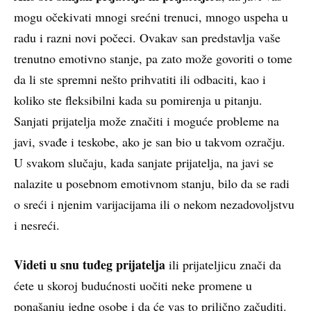
mogu očekivati mnogi srećni trenuci, mnogo uspeha u
radu i razni novi počeci. Ovakav san predstavlja vaše
trenutno emotivno stanje, pa zato može govoriti o tome
da li ste spremni nešto prihvatiti ili odbaciti, kao i
koliko ste fleksibilni kada su pomirenja u pitanju.
Sanjati prijatelja može značiti i moguće probleme na
javi, svađe i teskobe, ako je san bio u takvom ozračju.
U svakom slučaju, kada sanjate prijatelja, na javi se
nalazite u posebnom emotivnom stanju, bilo da se radi
o sreći i njenim varijacijama ili o nekom nezadovoljstvu
i nesreći.
Videti u snu tuđeg prijatelja
ili prijateljicu znači da
ćete u skoroj budućnosti uočiti neke promene u
ponašanju jedne osobe i da će vas to prilično začuditi.