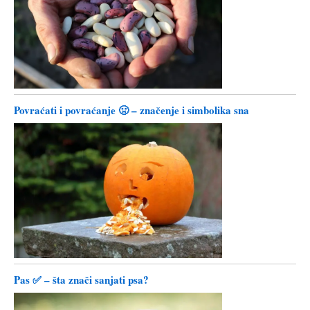
Povraćati i povraćanje 🤢 – značenje i simbolika sna
Pas ✅ – šta znači sanjati psa?