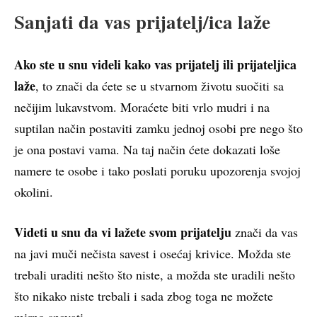
Sanjati da vas prijatelj/ica laže
Ako ste u snu videli kako vas prijatelj ili prijateljica
laže
, to znači da ćete se u stvarnom životu suočiti sa
nečijim lukavstvom. Moraćete biti vrlo mudri i na
suptilan način postaviti zamku jednoj osobi pre nego što
je ona postavi vama. Na taj način ćete dokazati loše
namere te osobe i tako poslati poruku upozorenja svojoj
okolini.
Videti u snu da vi lažete svom prijatelju
znači da vas
na javi muči nečista savest i osećaj krivice. Možda ste
trebali uraditi nešto što niste, a možda ste uradili nešto
što nikako niste trebali i sada zbog toga ne možete
mirno spavati.