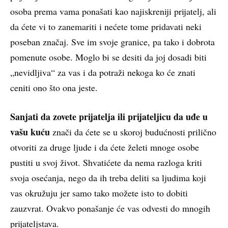
osoba prema vama ponašati kao najiskreniji prijatelj, ali
da ćete vi to zanemariti i nećete tome pridavati neki
poseban značaj. Sve im svoje granice, pa tako i dobrota
pomenute osobe. Moglo bi se desiti da joj dosadi biti
„nevidljiva“ za vas i da potraži nekoga ko će znati
ceniti ono što ona jeste.
Sanjati da zovete prijatelja ili prijateljicu da uđe u
vašu kuću
znači da ćete se u skoroj budućnosti prilično
otvoriti za druge ljude i da ćete želeti mnoge osobe
pustiti u svoj život. Shvatićete da nema razloga kriti
svoja osećanja, nego da ih treba deliti sa ljudima koji
vas okružuju jer samo tako možete isto to dobiti
zauzvrat. Ovakvo ponašanje će vas odvesti do mnogih
prijateljstava.