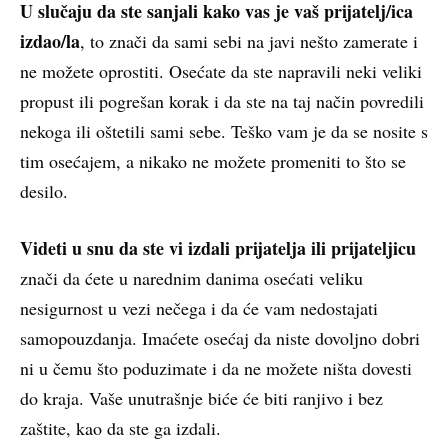
U slučaju da ste sanjali kako vas je vaš prijatelj/ica
izdao/la
, to znači da sami sebi na javi nešto zamerate i
ne možete oprostiti. Osećate da ste napravili neki veliki
propust ili pogrešan korak i da ste na taj način povredili
nekoga ili oštetili sami sebe. Teško vam je da se nosite s
tim osećajem, a nikako ne možete promeniti to što se
desilo.
Videti u snu da ste vi izdali prijatelja ili prijateljicu
znači da ćete u narednim danima osećati veliku
nesigurnost u vezi nečega i da će vam nedostajati
samopouzdanja. Imaćete osećaj da niste dovoljno dobri
ni u čemu što poduzimate i da ne možete ništa dovesti
do kraja. Vaše unutrašnje biće će biti ranjivo i bez
zaštite, kao da ste ga izdali.