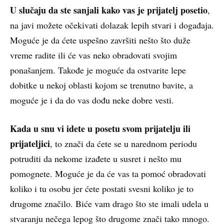
U slučaju da ste sanjali kako vas je prijatelj posetio
,
na javi možete očekivati dolazak lepih stvari i događaja.
Moguće je da ćete uspešno završiti nešto što duže
vreme radite ili će vas neko obradovati svojim
ponašanjem. Takođe je moguće da ostvarite lepe
dobitke u nekoj oblasti kojom se trenutno bavite, a
moguće je i da do vas dođu neke dobre vesti.
Kada u snu vi idete u posetu svom prijatelju ili
prijateljici
, to znači da ćete se u narednom periodu
potruditi da nekome izađete u susret i nešto mu
pomognete. Moguće je da će vas ta pomoć obradovati
koliko i tu osobu jer ćete postati svesni koliko je to
drugome značilo. Biće vam drago što ste imali udela u
stvaranju nečega lepog što drugome znači tako mnogo.