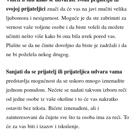
svojoj prijateljici
znači da će vas na javi mučiti velika
ljubomora i nesigurnost. Moguće je da ste zabrinuti za
vernost vaše voljene osobe i da biste voleli da možete
učiniti nešto više kako bi ona bila uvek pored vas.
Plašite se da ne činite dovoljno da biste je zadržali i da
ne bi poželela nekog drugog.
Sanjati da se prijatelj ili prijateljica udvara vama
predstavlja mogućnost da se uskoro mnogo iznenadite
jednom ponudom. Nećete se nadati takvom izboru reči
od jedne osobe iz vaše okoline i to će vas nakratko
ostaviti bez teksta. Bićete iznenađeni, ali i
zainteresovani da čujete sve što ta osoba ima za reći. To
će za vas biti i izazov i iskušenje.