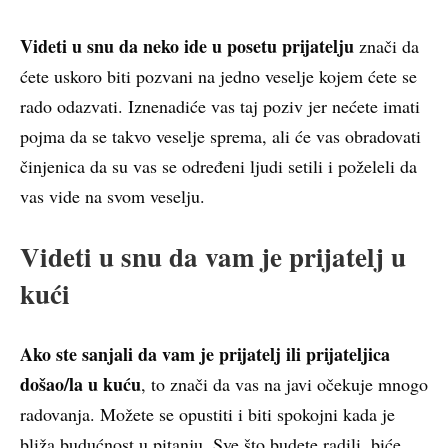
Videti u snu da neko ide u posetu prijatelju
znači da
ćete uskoro biti pozvani na jedno veselje kojem ćete se
rado odazvati. Iznenadiće vas taj poziv jer nećete imati
pojma da se takvo veselje sprema, ali će vas obradovati
činjenica da su vas se određeni ljudi setili i poželeli da
vas vide na svom veselju.
Videti u snu da vam je prijatelj u
kući
Ako ste sanjali da vam je prijatelj ili prijateljica
došao/la u kuću
, to znači da vas na javi očekuje mnogo
radovanja. Možete se opustiti i biti spokojni kada je
bliža budućnost u pitanju. Sve što budete radili, biće