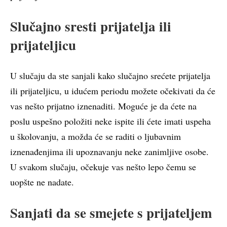
Slučajno sresti prijatelja ili
prijateljicu
U slučaju da ste sanjali kako slučajno srećete prijatelja
ili prijateljicu, u idućem periodu možete očekivati da će
vas nešto prijatno iznenaditi. Moguće je da ćete na
poslu uspešno položiti neke ispite ili ćete imati uspeha
u školovanju, a možda će se raditi o ljubavnim
iznenađenjima ili upoznavanju neke zanimljive osobe.
U svakom slučaju, očekuje vas nešto lepo čemu se
uopšte ne nadate.
Sanjati da se smejete s prijateljem