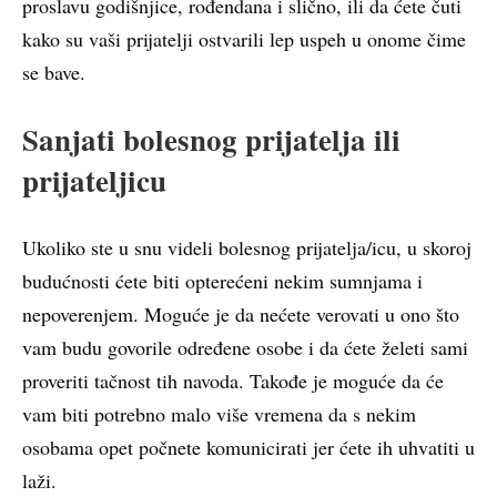
proslavu godišnjice, rođendana i slično, ili da ćete čuti
kako su vaši prijatelji ostvarili lep uspeh u onome čime
se bave.
Sanjati bolesnog prijatelja ili
prijateljicu
Ukoliko ste u snu videli bolesnog prijatelja/icu, u skoroj
budućnosti ćete biti opterećeni nekim sumnjama i
nepoverenjem. Moguće je da nećete verovati u ono što
vam budu govorile određene osobe i da ćete želeti sami
proveriti tačnost tih navoda. Takođe je moguće da će
vam biti potrebno malo više vremena da s nekim
osobama opet počnete komunicirati jer ćete ih uhvatiti u
laži.