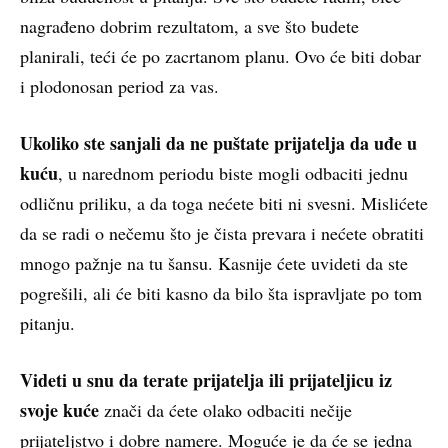
nagrađeno dobrim rezultatom, a sve što budete
planirali, teći će po zacrtanom planu. Ovo će biti dobar
i plodonosan period za vas.
Ukoliko ste sanjali da ne puštate prijatelja da uđe u
kuću
, u narednom periodu biste mogli odbaciti jednu
odličnu priliku, a da toga nećete biti ni svesni. Mislićete
da se radi o nečemu što je čista prevara i nećete obratiti
mnogo pažnje na tu šansu. Kasnije ćete uvideti da ste
pogrešili, ali će biti kasno da bilo šta ispravljate po tom
pitanju.
Videti u snu da terate prijatelja ili prijateljicu iz
svoje kuće
znači da ćete olako odbaciti nečije
prijateljstvo i dobre namere. Moguće je da će se jedna