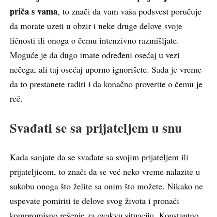
priča s vama
, to znači da vam vaša podsvest poručuje
da morate uzeti u obzir i neke druge delove svoje
ličnosti ili onoga o čemu intenzivno razmišljate.
Moguće je da dugo imate određeni osećaj u vezi
nečega, ali taj osećaj uporno ignorišete. Sada je vreme
da to prestanete raditi i da konačno proverite o čemu je
reč.
Svađati se sa prijateljem u snu
Kada sanjate da se svađate sa svojim prijateljem ili
prijateljicom, to znači da se već neko vreme nalazite u
sukobu onoga što želite sa onim što možete. Nikako ne
uspevate pomiriti te delove svog života i pronaći
kompromisno rešenje za ovakvu situaciju. Konstantno