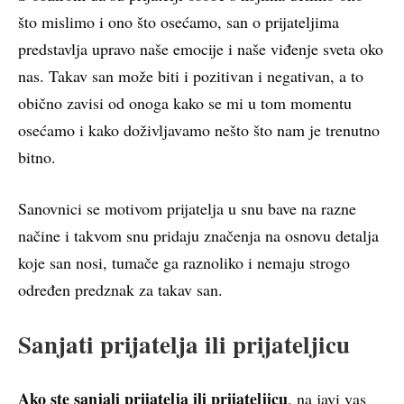
što mislimo i ono što osećamo, san o prijateljima
predstavlja upravo naše emocije i naše viđenje sveta oko
nas. Takav san može biti i pozitivan i negativan, a to
obično zavisi od onoga kako se mi u tom momentu
osećamo i kako doživljavamo nešto što nam je trenutno
bitno.
Sanovnici se motivom prijatelja u snu bave na razne
načine i takvom snu pridaju značenja na osnovu detalja
koje san nosi, tumače ga raznoliko i nemaju strogo
određen predznak za takav san.
Sanjati prijatelja ili prijateljicu
Ako ste sanjali prijatelja ili prijateljicu
, na javi vas