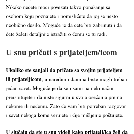
Nikako nećete moći povezati takvo ponašanje sa
osobom koju poznajete i pomislićete da joj se nešto
neobično desilo. Moguće je da ćete biti zabrinuti i da
ćete želeti detaljnije istražiti o čemu se tu radi.
U snu pričati s prijateljem/icom
Ukoliko ste sanjali da pričate sa svojim prijateljem
ili prijateljicom
, u narednim danima biste mogli trebati
jedan savet. Moguće je da se i sami na neki način
preispitujete i da niste sigurni u svoja osećanja prema
nekome ili nečemu. Zato će vam biti potreban razgovor
i savet nekoga kome verujete i čije mišljenje poštujete.
U slučaju da ste u snu videli kako prijatelj/ica želi da