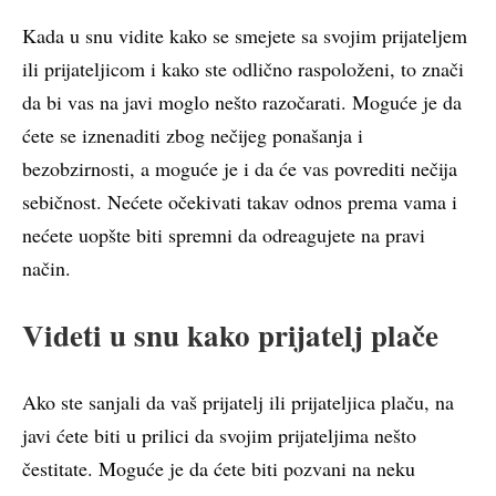
Kada u snu vidite kako se smejete sa svojim prijateljem
ili prijateljicom i kako ste odlično raspoloženi, to znači
da bi vas na javi moglo nešto razočarati. Moguće je da
ćete se iznenaditi zbog nečijeg ponašanja i
bezobzirnosti, a moguće je i da će vas povrediti nečija
sebičnost. Nećete očekivati takav odnos prema vama i
nećete uopšte biti spremni da odreagujete na pravi
način.
Videti u snu kako prijatelj plače
Ako ste sanjali da vaš prijatelj ili prijateljica plaču, na
javi ćete biti u prilici da svojim prijateljima nešto
čestitate. Moguće je da ćete biti pozvani na neku