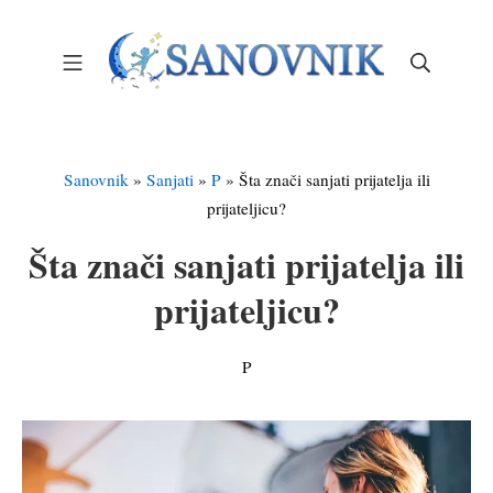
Skip
to
Mobile Menu
Search
content
Sanovnik – Sanjarica
Sanovnik
»
Sanjati
»
P
»
Šta znači sanjati prijatelja ili
prijateljicu?
Šta znači sanjati prijatelja ili
prijateljicu?
P