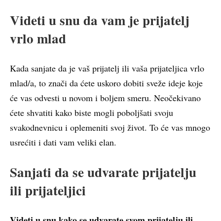
Videti u snu da vam je prijatelj
vrlo mlad
Kada sanjate da je vaš prijatelj ili vaša prijateljica vrlo
mlad/a, to znači da ćete uskoro dobiti sveže ideje koje
će vas odvesti u novom i boljem smeru. Neočekivano
ćete shvatiti kako biste mogli poboljšati svoju
svakodnevnicu i oplemeniti svoj život. To će vas mnogo
usrećiti i dati vam veliki elan.
Sanjati da se udvarate prijatelju
ili prijateljici
Videti u snu kako se udvarate svom prijatelju ili