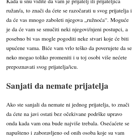
Kada u snu vidite da vam je prijatelj ili prijateljica
ružan/a, to znači da ćete se razočarati u svog prijatelja i
da će vas mnogo zaboleti njegova „ružnoća“. Moguće
je da će vam se smučiti neki njegovi/njeni postupci, a
posebno bi vas mogle pogoditi neke stvari koje će biti
upućene vama. Biće vam vrlo teško da poverujete da se
neko mogao toliko promeniti i u toj osobi više nećete
prepoznavati svog prijatelja/icu.
Sanjati da nemate prijatelja
Ako ste sanjali da nemate ni jednog prijatelja, to znači
da ćete na javi ostati bez očekivane podrške upravo
onda kada vam ona bude najviše trebala. Osećaćete se
napušteno i zaboravljeno od onih osoba koje su vam