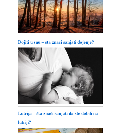
Dojiti u snu – šta znači sanjati dojenje?
Lutrija – šta znači sanjati da ste dobili na
lutriji?