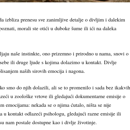
 da izbliza prenesu sve zanimljive detalje o divljim i dalekim
oznati, morali ste otići u duboke šume ili ići na daleka
ljaju naše instinkte, ono prizemno i prirodno u nama, snovi o
ebe ili druge ljude s kojima dolazimo u kontakt. Divlje
lisanjem naših sirovih emocija i nagona.
ko smo do njih dolazili, ali se to promenilo i sada bez ikakvi
zeći u zoološke vrtove ili gledajući dokumentarne emisije o
šim emocijama: nekada se o njima ćutalo, ništa se nije
ima u kontakt odlazeći psihologu, gledajući razne emisije ili
 su nam postale dostupne kao i divlje životinje.