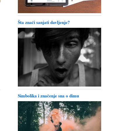
Šta znači sanjati davljenje?
h
Simbolika i značenje sna o dimu