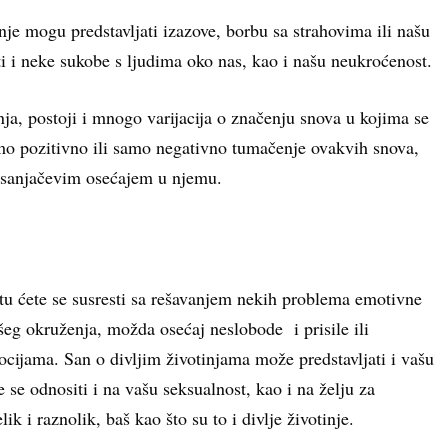
nje mogu predstavljati izazove, borbu sa strahovima ili našu
 i neke sukobe s ljudima oko nas, kao i našu neukroćenost.
nja, postoji i mnogo varijacija o značenju snova u kojima se
mo pozitivno ili samo negativno tumačenje ovakvih snova,
i sanjačevim osećajem u njemu.
votu ćete se susresti sa rešavanjem nekih problema emotivne
šeg okruženja, možda osećaj neslobode i prisile ili
cijama. San o divljim životinjama može predstavljati i vašu
 se odnositi i na vašu seksualnost, kao i na želju za
ik i raznolik, baš kao što su to i divlje životinje.