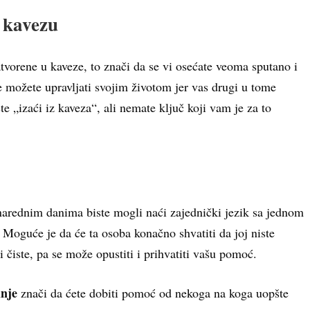
u kavezu
atvorene u kaveze, to znači da se vi osećate veoma sputano i
e možete upravljati svojim životom jer vas drugi u tome
e „izaći iz kaveza“, ali nemate ključ koji vam je za to
arednim danima biste mogli naći zajednički jezik sa jednom
Moguće je da će ta osoba konačno shvatiti da joj niste
i čiste, pa se može opustiti i prihvatiti vašu pomoć.
inje
znači da ćete dobiti pomoć od nekoga na koga uopšte