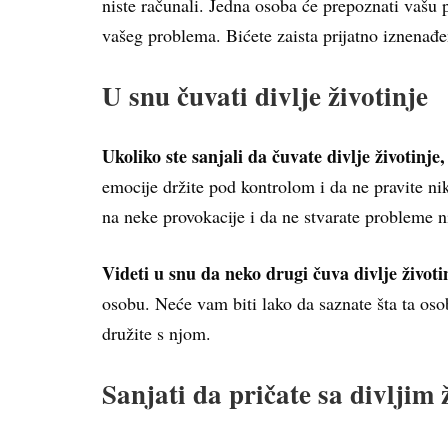
niste računali. Jedna osoba će prepoznati vašu 
vašeg problema. Bićete zaista prijatno iznenađen
U snu čuvati divlje životinje
Ukoliko ste sanjali da čuvate divlje životinje,
emocije držite pod kontrolom i da ne pravite 
na neke provokacije i da ne stvarate probleme 
Videti u snu da neko drugi čuva divlje životi
osobu. Neće vam biti lako da saznate šta ta oso
družite s njom.
Sanjati da pričate sa divljim