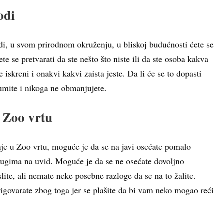
odi
rodi, u svom prirodnom okruženju, u bliskoj budućnosti ćete se
e se pretvarati da ste nešto što niste ili da ste osoba kakva
iskreni i onakvi kakvi zaista jeste. Da li će se to dopasti
glumite i nikoga ne obmanjujete.
u Zoo vrtu
inje u Zoo vrtu, moguće je da se na javi osećate pomalo
drugima na uvid. Moguće je da se ne osećate dovoljno
slite, ali nemate neke posebne razloge da se na to žalite.
igovarate zbog toga jer se plašite da bi vam neko mogao reći