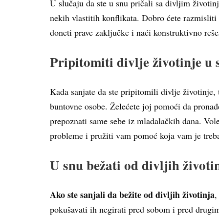
U slučaju da ste u snu pričali sa divljim život
nekih vlastitih konflikata. Dobro ćete razmislit
doneti prave zaključke i naći konstruktivno reše
Pripitomiti divlje životinje u
Kada sanjate da ste pripitomili divlje životinje,
buntovne osobe. Želećete joj pomoći da pronađe s
prepoznati same sebe iz mladalačkih dana. Vole
probleme i pružiti vam pomoć koja vam je treba
U snu bežati od divljih životi
Ako ste sanjali da bežite od divljih životinja
,
pokušavati ih negirati pred sobom i pred drugi