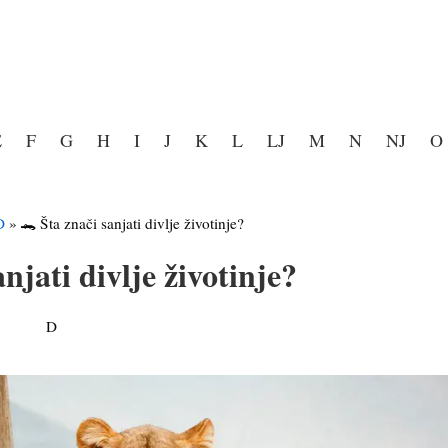
E
F
G
H
I
J
K
L
LJ
M
N
NJ
O
D
»
🐊 Šta znači sanjati divlje životinje?
njati divlje životinje?
D