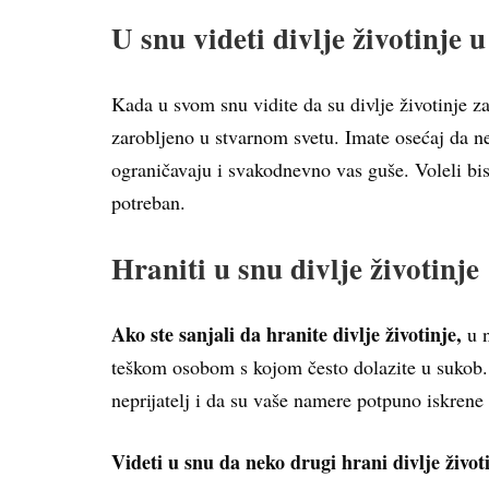
U snu videti divlje životinje 
Kada u svom snu vidite da su divlje životinje z
zarobljeno u stvarnom svetu. Imate osećaj da n
ograničavaju i svakodnevno vas guše. Voleli bist
potreban.
Hraniti u snu divlje životinje
Ako ste sanjali da hranite divlje životinje,
u n
teškom osobom s kojom često dolazite u sukob. 
neprijatelj i da su vaše namere potpuno iskrene 
Videti u snu da neko drugi hrani divlje život