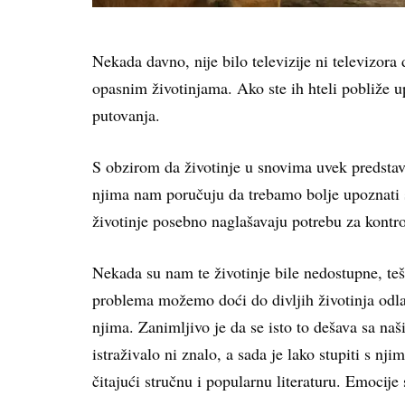
Nekada davno, nije bilo televizije ni televizora
opasnim životinjama. Ako ste ih hteli pobliže up
putovanja.
S obzirom da životinje u snovima uvek predstav
njima nam poručuju da trebamo bolje upoznati s
životinje posebno naglašavaju potrebu za kontro
Nekada su nam te životinje bile nedostupne, teš
problema možemo doći do divljih životinja odla
njima. Zanimljivo je da se isto to dešava sa na
istraživalo ni znalo, a sada je lako stupiti s nj
čitajući stručnu i popularnu literaturu. Emocije