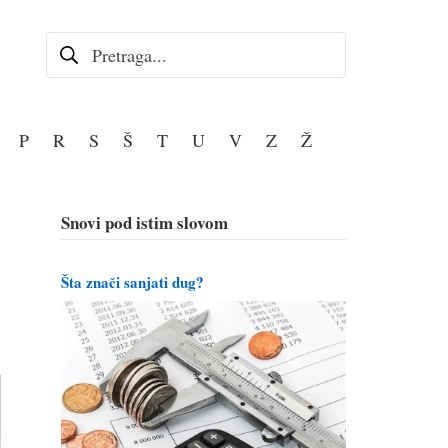
Pretraga za:
P
R
S
Š
T
U
V
Z
Ž
Snovi pod istim slovom
Šta znači sanjati dug?