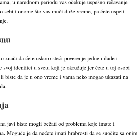
injama, u narednom periodu vas očekuje uspešno rešavanje
i o sebi i onome što vas muči duže vreme, pa ćete uspeti
nje.
 snu
 to znači da ćete uskoro steći poverenje jedne mlade i
voj identitet u svetu koji je okružuje jer ćete u toj osobi
li biste da je u ono vreme i vama neko mogao ukazati na
la.
nja
 na javi biste mogli bežati od problema koje imate i
ma. Moguće je da nećete imati hrabrosti da se suočite sa onim