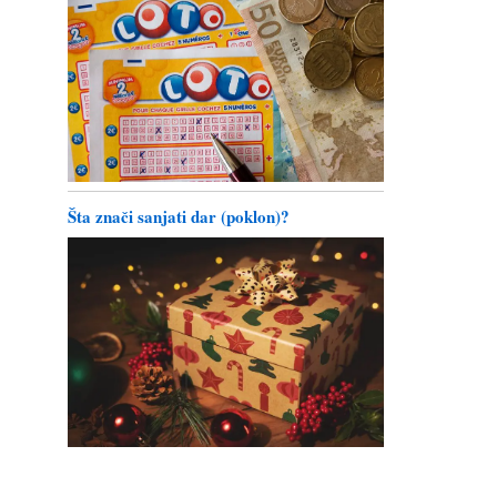
Šta znači sanjati dar (poklon)?