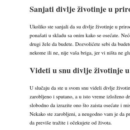
Sanjati divlje životinje u prir
Ukoliko ste sanjali da su divlje životinje u pri
ponašati u skladu sa onim kako se osećate. Nećet
drugi žele da budete. Dozvolićete sebi da budete 
nekome ili ne, nije vaša briga, jer vi ništa ne 
Videti u snu divlje životinje 
U slučaju da ste u svom snu videli divlje život
zarobljeno i sputano, a u isto vreme izloženo 
slobodno da izrazite ono što zaista osećate i mi
Nekako ste zarobljeni, a neugodno vam je da pr
da previše tražite i očekujete od života.