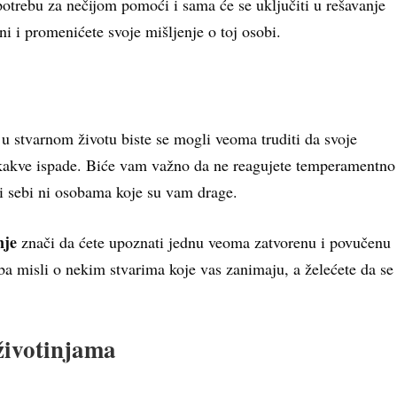
potrebu za nečijom pomoći i sama će se uključiti u rešavanje
i i promenićete svoje mišljenje o toj osobi.
u stvarnom životu biste se mogli veoma truditi da svoje
nikakve ispade. Biće vam važno da ne reagujete temperamentno
ni sebi ni osobama koje su vam drage.
nje
znači da ćete upoznati jednu veoma zatvorenu i povučenu
ba misli o nekim stvarima koje vas zanimaju, a želećete da se
 životinjama