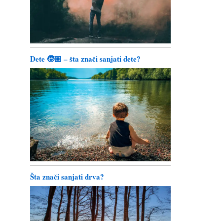
Dete 🧒🏼 – šta znači sanjati dete?
Šta znači sanjati drva?