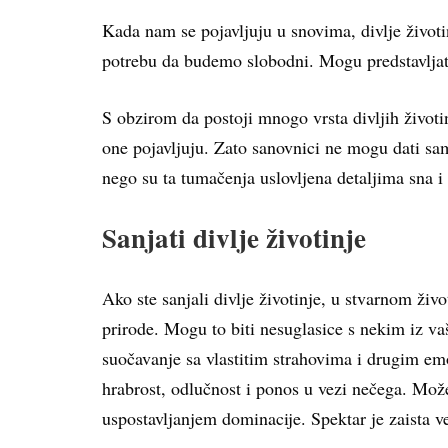
Kada nam se pojavljuju u snovima, divlje životi
potrebu da budemo slobodni. Mogu predstavljati
S obzirom da postoji mnogo vrsta divljih životi
one pojavljuju. Zato sanovnici ne mogu dati sa
nego su ta tumačenja uslovljena detaljima sna 
Sanjati divlje životinje
Ako ste sanjali divlje životinje, u stvarnom ži
prirode. Mogu to biti nesuglasice s nekim iz va
suočavanje sa vlastitim strahovima i drugim emo
hrabrost, odlučnost i ponos u vezi nečega. Može
uspostavljanjem dominacije. Spektar je zaista vel