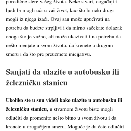
porodične sfere vašeg života. Neke stvari, događaji i
ljudi bi mogli ući u vaš život, kao što bi neki drugi
mogli iz njega izaći. Ovaj san može upućivati na
potrebu da budete strpljivi i da mirno sačekate dolazak
onoga što je važno, ali može ukazivati i na potrebu da
nešto menjate u svom životu, da krenete u drugom
smeru i da što pre preuzmete inicijativu.
Sanjati da ulazite u autobusku ili
železničku stanicu
Ukoliko ste u snu videli kako ulazite u autobusku ili
železničku stanicu,
u stvarnom životu biste mogli
odlučiti da promenite nešto bitno u svom životu i da
krenete u drugačijem smeru. Moguće je da ćete odlučiti