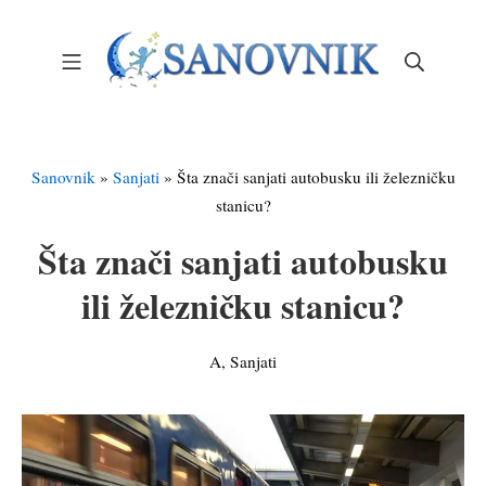
Skip
to
Mobile Menu
Search
content
Sanovnik – Sanjarica
Sanovnik
»
Sanjati
»
Šta znači sanjati autobusku ili železničku
stanicu?
Šta znači sanjati autobusku
ili železničku stanicu?
A
,
Sanjati