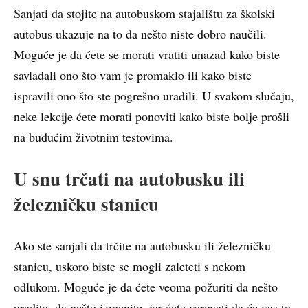
Sanjati da stojite na autobuskom stajalištu za školski
autobus ukazuje na to da nešto niste dobro naučili.
Moguće je da ćete se morati vratiti unazad kako biste
savladali ono što vam je promaklo ili kako biste
ispravili ono što ste pogrešno uradili. U svakom slučaju,
neke lekcije ćete morati ponoviti kako biste bolje prošli
na budućim životnim testovima.
U snu trčati na autobusku ili
železničku stanicu
Ako ste sanjali da trčite na autobusku ili železničku
stanicu, uskoro biste se mogli zaleteti s nekom
odlukom. Moguće je da ćete veoma požuriti da nešto
uradite, da nešto izmenite, jer ćete verovati da će vas to