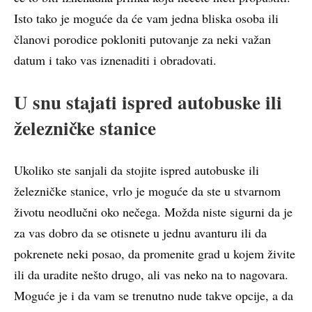
Isto tako je moguće da će vam jedna bliska osoba ili
članovi porodice pokloniti putovanje za neki važan
datum i tako vas iznenaditi i obradovati.
U snu stajati ispred autobuske ili
železničke stanice
Ukoliko ste sanjali da stojite ispred autobuske ili
železničke stanice, vrlo je moguće da ste u stvarnom
životu neodlučni oko nečega. Možda niste sigurni da je
za vas dobro da se otisnete u jednu avanturu ili da
pokrenete neki posao, da promenite grad u kojem živite
ili da uradite nešto drugo, ali vas neko na to nagovara.
Moguće je i da vam se trenutno nude takve opcije, a da