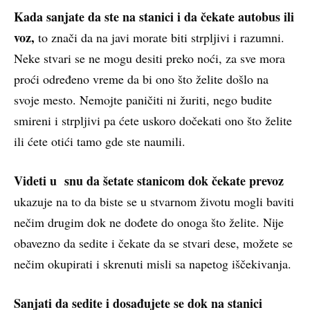
Kada sanjate da ste na stanici i da čekate autobus ili
voz,
to znači da na javi morate biti strpljivi i razumni.
Neke stvari se ne mogu desiti preko noći, za sve mora
proći određeno vreme da bi ono što želite došlo na
svoje mesto. Nemojte paničiti ni žuriti, nego budite
smireni i strpljivi pa ćete uskoro dočekati ono što želite
ili ćete otići tamo gde ste naumili.
Videti u snu da šetate stanicom dok čekate prevoz
ukazuje na to da biste se u stvarnom životu mogli baviti
nečim drugim dok ne dođete do onoga što želite. Nije
obavezno da sedite i čekate da se stvari dese, možete se
nečim okupirati i skrenuti misli sa napetog iščekivanja.
Sanjati da sedite i dosađujete se dok na stanici