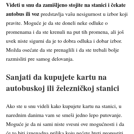
Videti u snu da zamišljeno stojite na stanici i čekate
autobus ili voz
predstavlja vašu nesigurnost u izbor koji
pravite. Moguće je da ste doneli neke odluke o
promenama i da ste krenuli na put tih promena, ali još
uvek niste sigurni da je to dobra odluka i dobar izbor.
Možda osećate da ste prenaglili i da ste trebali bolje
razmisliti pre samog delovanja.
Sanjati da kupujete kartu na
autobuskoj ili železničkoj stanici
Ako ste u snu videli kako kupujete kartu na stanici, u
narednim danima vam se smeši jedno lepo putovanje.
Moguće je da ni sami niste svesni ove mogućnosti i da
će to biti iznenadna prilika koju nećete hteti propustiti.