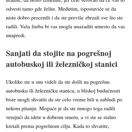
odvesti tamo gde želite. Međutim, ispostaviće se da
niste dobro procenili i da ste previše zbrzali sve što ste
radili. Vaša žurba bi vas mogla unazaditi umesto da vas
unapredi.
Sanjati da stojite na pogrešnoj
autobuskoj ili železničkoj stanici
Ukoliko ste u snu videli da ste došli na pogrešnu
autobusku ili železničku stanicu, u bliskoj budućnosti
biste mogli shvatiti da ste celo vreme bili u zabludi po
nekom pitanju. Moguće je da ste mnogo toga radili
verujući da idete u dobrom smeru, a vi ste se stalno
kretali prema pogrešnom cilju. Kada to shvatite,