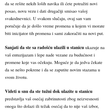
da se rešite nekih loših navika ili ćete potražiti novi
posao, novu vezu i dati drugačiji smisao vašoj
svakodnevnici. U svakom slučaju, ovaj san vam
poručuje da je došlo vreme promena u kojem vi morate
biti inicijator tih promena i sami zakoračiti na novi put.
Sanjati da ste sa radošću ulazili u stanicu
ukazuje na
vaš entuzijazam i lepe nade vezane za budućnost i
promene koje vas očekuju. Moguće je da jedva čekate
da se nešto pokrene i da se zaputite novim stazama u
svom životu.
Videti u snu da ste tužni dok ulazite u stanicu
predstavlja vaš osećaj zabrinutosti zbog neizvesnosti
onoga što dolazi ili težak osećaj da to nije vaš izbor,