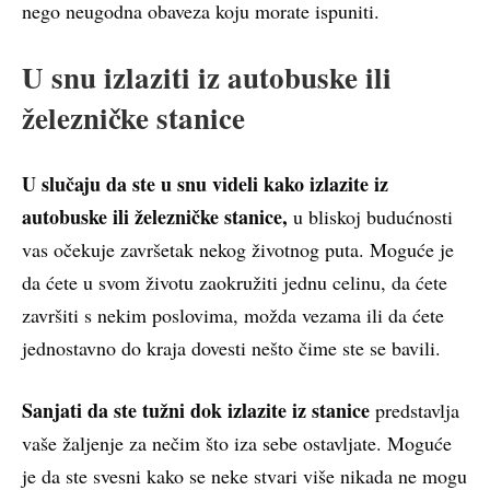
nego neugodna obaveza koju morate ispuniti.
U snu izlaziti iz autobuske ili
železničke stanice
U slučaju da ste u snu videli kako izlazite iz
autobuske ili železničke stanice,
u bliskoj budućnosti
vas očekuje završetak nekog životnog puta. Moguće je
da ćete u svom životu zaokružiti jednu celinu, da ćete
završiti s nekim poslovima, možda vezama ili da ćete
jednostavno do kraja dovesti nešto čime ste se bavili.
Sanjati da ste tužni dok izlazite iz stanice
predstavlja
vaše žaljenje za nečim što iza sebe ostavljate. Moguće
je da ste svesni kako se neke stvari više nikada ne mogu