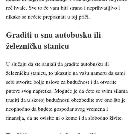
reč hvale. Sve to će vam biti strano i neprihvatljivo i
nikako se nećete prepoznati u toj priči.
Graditi u snu autobusku ili
železničku stanicu
U slučaju da ste sanjali da gradite autobusku ili
železničku stanicu, to ukazuje na vašu nameru da sami
sebi stvorite bolje uslove za budućnost i da otvorite
puteve svog napretka. Moguće je da ćete se svim silama
truditi da u skoroj budućnosti obezbedite sve ono što je
neophodno da budete gospodar svog vremena i
finansija, da ne ovisite ni o kome i da slobodno živite.