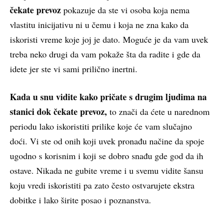
čekate prevoz
pokazuje da ste vi osoba koja nema
vlastitu inicijativu ni u čemu i koja ne zna kako da
iskoristi vreme koje joj je dato. Moguće je da vam uvek
treba neko drugi da vam pokaže šta da radite i gde da
idete jer ste vi sami prilično inertni.
Kada u snu vidite kako pričate s drugim ljudima na
stanici dok čekate prevoz,
to znači da ćete u narednom
periodu lako iskoristiti prilike koje će vam slučajno
doći. Vi ste od onih koji uvek pronađu načine da spoje
ugodno s korisnim i koji se dobro snađu gde god da ih
ostave. Nikada ne gubite vreme i u svemu vidite šansu
koju vredi iskoristiti pa zato često ostvarujete ekstra
dobitke i lako širite posao i poznanstva.