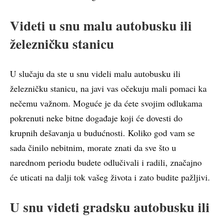
Videti u snu malu autobusku ili
železničku stanicu
U slučaju da ste u snu videli malu autobusku ili
železničku stanicu, na javi vas očekuju mali pomaci ka
nečemu važnom. Moguće je da ćete svojim odlukama
pokrenuti neke bitne događaje koji će dovesti do
krupnih dešavanja u budućnosti. Koliko god vam se
sada činilo nebitnim, morate znati da sve što u
narednom periodu budete odlučivali i radili, značajno
će uticati na dalji tok vašeg života i zato budite pažljivi.
U snu videti gradsku autobusku ili