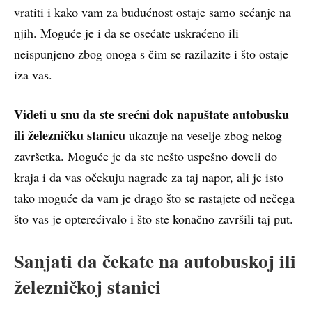
vratiti i kako vam za budućnost ostaje samo sećanje na
njih. Moguće je i da se osećate uskraćeno ili
neispunjeno zbog onoga s čim se razilazite i što ostaje
iza vas.
Videti u snu da ste srećni dok napuštate autobusku
ili železničku stanicu
ukazuje na veselje zbog nekog
završetka. Moguće je da ste nešto uspešno doveli do
kraja i da vas očekuju nagrade za taj napor, ali je isto
tako moguće da vam je drago što se rastajete od nečega
što vas je opterećivalo i što ste konačno završili taj put.
Sanjati da čekate na autobuskoj ili
železničkoj stanici