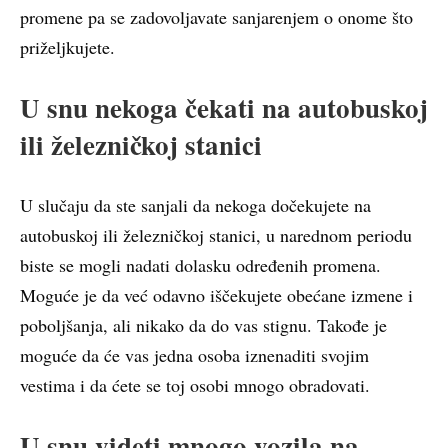
promene pa se zadovoljavate sanjarenjem o onome što
priželjkujete.
U snu nekoga čekati na autobuskoj
ili železničkoj stanici
U slučaju da ste sanjali da nekoga dočekujete na
autobuskoj ili železničkoj stanici, u narednom periodu
biste se mogli nadati dolasku određenih promena.
Moguće je da već odavno iščekujete obećane izmene i
poboljšanja, ali nikako da do vas stignu. Takođe je
moguće da će vas jedna osoba iznenaditi svojim
vestima i da ćete se toj osobi mnogo obradovati.
U snu videti mnogo vozila na