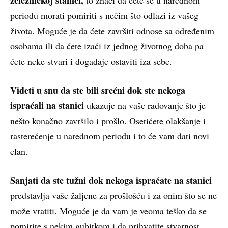
periodu morati pomiriti s nečim što odlazi iz vašeg
života. Moguće je da ćete završiti odnose sa određenim
osobama ili da ćete izaći iz jednog životnog doba pa
ćete neke stvari i događaje ostaviti iza sebe.
Videti u snu da ste bili srećni dok ste nekoga
ispraćali na stanici
ukazuje na vaše radovanje što je
nešto konačno završilo i prošlo. Osetićete olakšanje i
rasterećenje u narednom periodu i to će vam dati novi
elan.
Sanjati da ste tužni dok nekoga ispraćate na stanici
predstavlja vaše žaljene za prošlošću i za onim što se ne
može vratiti. Moguće je da vam je veoma teško da se
pomirite s nekim gubitkom i da prihvatite stvarnost