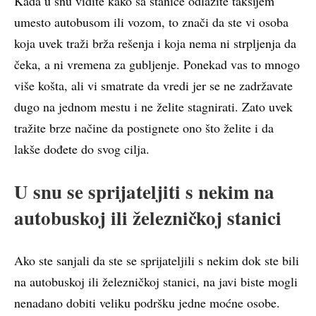
Kada u snu vidite kako sa stanice odlazite taksijem
umesto autobusom ili vozom, to znači da ste vi osoba
koja uvek traži brža rešenja i koja nema ni strpljenja da
čeka, a ni vremena za gubljenje. Ponekad vas to mnogo
više košta, ali vi smatrate da vredi jer se ne zadržavate
dugo na jednom mestu i ne želite stagnirati. Zato uvek
tražite brze načine da postignete ono što želite i da
lakše dođete do svog cilja.
U snu se sprijateljiti s nekim na
autobuskoj ili železničkoj stanici
Ako ste sanjali da ste se sprijateljili s nekim dok ste bili
na autobuskoj ili železničkoj stanici, na javi biste mogli
nenadano dobiti veliku podršku jedne moćne osobe.