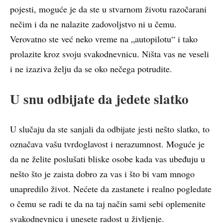
pojesti, moguće je da ste u stvarnom životu razočarani
nečim i da ne nalazite zadovoljstvo ni u čemu.
Verovatno ste već neko vreme na „autopilotu“ i tako
prolazite kroz svoju svakodnevnicu. Ništa vas ne veseli
i ne izaziva želju da se oko nečega potrudite.
U snu odbijate da jedete slatko
U slučaju da ste sanjali da odbijate jesti nešto slatko, to
označava vašu tvrdoglavost i nerazumnost. Moguće je
da ne želite poslušati bliske osobe kada vas ubeđuju u
nešto što je zaista dobro za vas i što bi vam mnogo
unapredilo život. Nećete da zastanete i realno pogledate
o čemu se radi te da na taj način sami sebi oplemenite
svakodnevnicu i unesete radost u življenje.