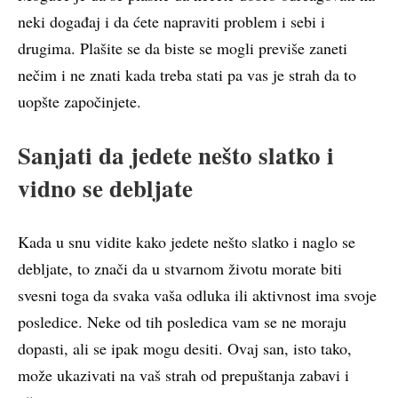
neki događaj i da ćete napraviti problem i sebi i
drugima. Plašite se da biste se mogli previše zaneti
nečim i ne znati kada treba stati pa vas je strah da to
uopšte započinjete.
Sanjati da jedete nešto slatko i
vidno se debljate
Kada u snu vidite kako jedete nešto slatko i naglo se
debljate, to znači da u stvarnom životu morate biti
svesni toga da svaka vaša odluka ili aktivnost ima svoje
posledice. Neke od tih posledica vam se ne moraju
dopasti, ali se ipak mogu desiti. Ovaj san, isto tako,
može ukazivati na vaš strah od prepuštanja zabavi i