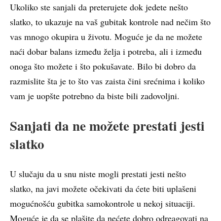
Ukoliko ste sanjali da preterujete dok jedete nešto
slatko, to ukazuje na vaš gubitak kontrole nad nečim što
vas mnogo okupira u životu. Moguće je da ne možete
naći dobar balans između želja i potreba, ali i između
onoga što možete i što pokušavate. Bilo bi dobro da
razmislite šta je to što vas zaista čini srećnima i koliko
vam je uopšte potrebno da biste bili zadovoljni.
Sanjati da ne možete prestati jesti
slatko
U slučaju da u snu niste mogli prestati jesti nešto
slatko, na javi možete očekivati da ćete biti uplašeni
mogućnošću gubitka samokontrole u nekoj situaciji.
Moguće je da se plašite da nećete dobro odreagovati na