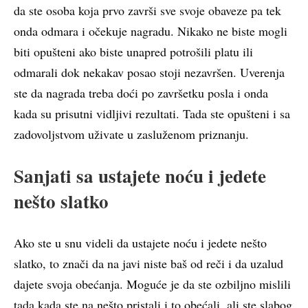
da ste osoba koja prvo završi sve svoje obaveze pa tek
onda odmara i očekuje nagradu. Nikako ne biste mogli
biti opušteni ako biste unapred potrošili platu ili
odmarali dok nekakav posao stoji nezavršen. Uverenja
ste da nagrada treba doći po završetku posla i onda
kada su prisutni vidljivi rezultati. Tada ste opušteni i sa
zadovoljstvom uživate u zasluženom priznanju.
Sanjati sa ustajete noću i jedete
nešto slatko
Ako ste u snu videli da ustajete noću i jedete nešto
slatko, to znači da na javi niste baš od reči i da uzalud
dajete svoja obećanja. Moguće je da ste ozbiljno mislili
tada kada ste na nešto pristali i to obećali, ali ste slabog