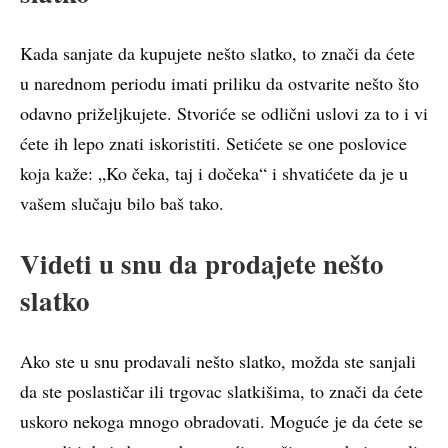
Kada sanjate da kupujete nešto slatko, to znači da ćete
u narednom periodu imati priliku da ostvarite nešto što
odavno priželjkujete. Stvoriće se odlični uslovi za to i vi
ćete ih lepo znati iskoristiti. Setićete se one poslovice
koja kaže: „Ko čeka, taj i dočeka“ i shvatićete da je u
vašem slučaju bilo baš tako.
Videti u snu da prodajete nešto
slatko
Ako ste u snu prodavali nešto slatko, možda ste sanjali
da ste poslastičar ili trgovac slatkišima, to znači da ćete
uskoro nekoga mnogo obradovati. Moguće je da ćete se