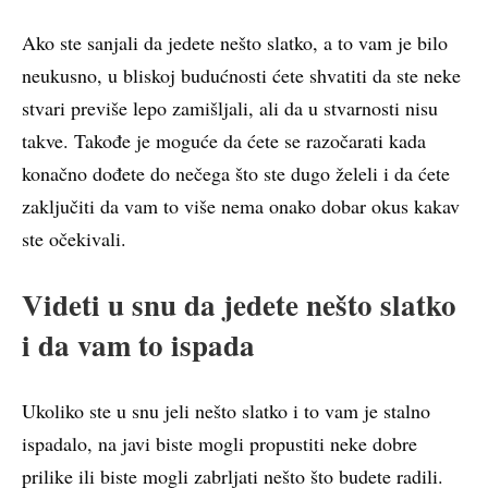
Ako ste sanjali da jedete nešto slatko, a to vam je bilo
neukusno, u bliskoj budućnosti ćete shvatiti da ste neke
stvari previše lepo zamišljali, ali da u stvarnosti nisu
takve. Takođe je moguće da ćete se razočarati kada
konačno dođete do nečega što ste dugo želeli i da ćete
zaključiti da vam to više nema onako dobar okus kakav
ste očekivali.
Videti u snu da jedete nešto slatko
i da vam to ispada
Ukoliko ste u snu jeli nešto slatko i to vam je stalno
ispadalo, na javi biste mogli propustiti neke dobre
prilike ili biste mogli zabrljati nešto što budete radili.