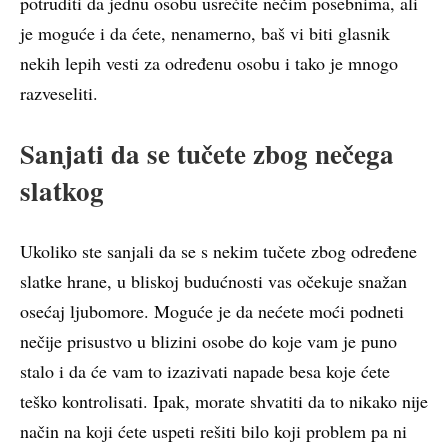
potruditi da jednu osobu usrećite nečim posebnima, ali
je moguće i da ćete, nenamerno, baš vi biti glasnik
nekih lepih vesti za određenu osobu i tako je mnogo
razveseliti.
Sanjati da se tučete zbog nečega
slatkog
Ukoliko ste sanjali da se s nekim tučete zbog određene
slatke hrane, u bliskoj budućnosti vas očekuje snažan
osećaj ljubomore. Moguće je da nećete moći podneti
nečije prisustvo u blizini osobe do koje vam je puno
stalo i da će vam to izazivati napade besa koje ćete
teško kontrolisati. Ipak, morate shvatiti da to nikako nije
način na koji ćete uspeti rešiti bilo koji problem pa ni