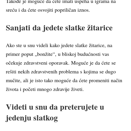
Takođe je moguće da ćete imati uspeha u igrama na
sreću i da ćete osvojiti popriličan iznos.
Sanjati da jedete slatke žitarice
Ako ste u snu videli kako jedete slatke žitarice, na
primer poput „bonžite“, u bliskoj budućnosti vas
očekuje zdravstveni oporavak. Moguće je da ćete se
rešiti nekih zdravstvenih problema s kojima se dugo
mučite, ali je isto tako moguće da ćete promeniti način
života i početi mnogo zdravije živeti.
Videti u snu da preterujete u
jedenju slatkog