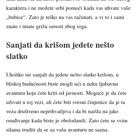
karaktera i ne možete sebi pomoći kada vas uhvate vaše
„bubice“. Zato je teško na vas računati, a vi to i sami
znate i imate grižu savesti zbog toga.
Sanjati da krišom jedete nešto
slatko
Ukoliko ste sanjali da jedete nešto slatko krišom, u
bliskoj budućnosti biste mogli ući u neku ljubavnu
avanturu koju ćete kriti od javnosti. Moguće je da ćete
uživati u toj vezi, ali ćete biti svesni činjenice da je ta
veza društveno neprihvatljiva i da bi naišla na jako
osuđivanje kada biste je obelodanili. Zato ćete se svim
silama truditi da se za vašu avanturu ne sazna.