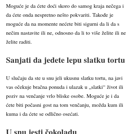
Moguće je da ćete doći skoro do samog kraja nečega i
da ćete onda nespretno nešto pokvariti. Takođe je
moguće da na momente nećete biti sigurni da li da s
nečim nastavite ili ne, odnosno da li to više želite ili ne
želite raditi.
Sanjati da jedete lepu slatku tortu
U slučaju da ste u snu jeli ukusnu slatku tortu, na javi
vas očekuje bračna ponuda i ulazak u „slatki“ život ili
poziv na venčanje vrlo bliske osobe. Moguće je i da
ćete biti počasni gost na tom venčanju, možda kum ili
kuma i da ćete se odlično osećati.
U snu jesti čokoladu