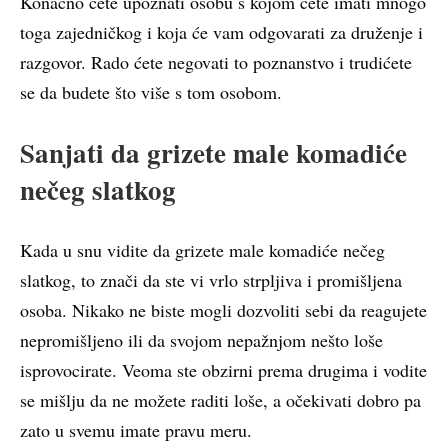
Konačno ćete upoznati osobu s kojom ćete imati mnogo
toga zajedničkog i koja će vam odgovarati za druženje i
razgovor. Rado ćete negovati to poznanstvo i trudićete
se da budete što više s tom osobom.
Sanjati da grizete male komadiće
nečeg slatkog
Kada u snu vidite da grizete male komadiće nečeg
slatkog, to znači da ste vi vrlo strpljiva i promišljena
osoba. Nikako ne biste mogli dozvoliti sebi da reagujete
nepromišljeno ili da svojom nepažnjom nešto loše
isprovocirate. Veoma ste obzirni prema drugima i vodite
se mišlju da ne možete raditi loše, a očekivati dobro pa
zato u svemu imate pravu meru.