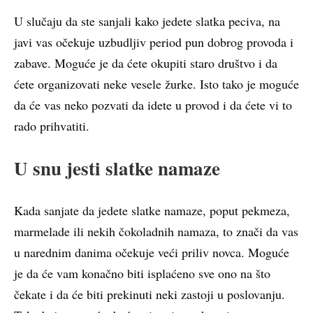
U slučaju da ste sanjali kako jedete slatka peciva, na
javi vas očekuje uzbudljiv period pun dobrog provoda i
zabave. Moguće je da ćete okupiti staro društvo i da
ćete organizovati neke vesele žurke. Isto tako je moguće
da će vas neko pozvati da idete u provod i da ćete vi to
rado prihvatiti.
U snu jesti slatke namaze
Kada sanjate da jedete slatke namaze, poput pekmeza,
marmelade ili nekih čokoladnih namaza, to znači da vas
u narednim danima očekuje veći priliv novca. Moguće
je da će vam konačno biti isplaćeno sve ono na što
čekate i da će biti prekinuti neki zastoji u poslovanju.