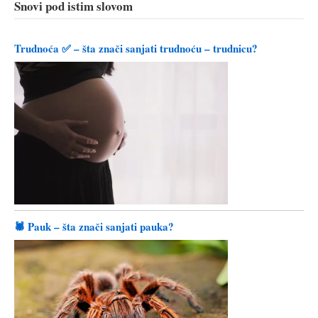
Snovi pod istim slovom
Trudnoća ✅ – šta znači sanjati trudnoću – trudnicu?
🕷️ Pauk – šta znači sanjati pauka?