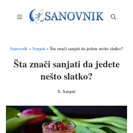
Skip
to
Mobile Menu
Search
content
Sanovnik – Sanjarica
Sanovnik
»
Sanjati
»
Šta znači sanjati da jedete nešto slatko?
Šta znači sanjati da jedete
nešto slatko?
S
,
Sanjati