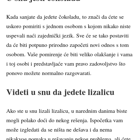
Kada sanjate da jedete čokoladu, to znači da ćete se
uskoro pomiriti s jednom osobom s kojom nikako niste
uspevali naći zajednički jezik. Sve će se tako postaviti
da će biti potpuno prirodno započeti novi odnos s tom
osobom. Vaše pomirenje će biti veliko olakšanje i vama
i toj osobi i predstavljaće vam pravo zadovoljstvo što
ponovo možete normalno razgovarati.
Videti u snu da jedete lizalicu
Ako ste u snu lizali lizalicu, u narednim danima biste
mogli polako doći do nekog rešenja. Ispočetka vam
može izgledati da se ništa ne dešava i da nema
nikakvog pomaka u rešavanju nekog problema, ali ćete