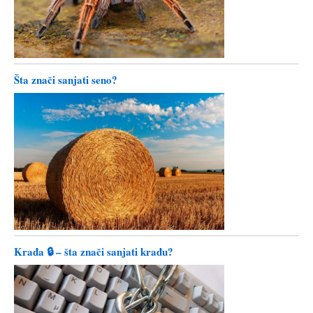
Šta znači sanjati seno?
Krađa 🔒 – šta znači sanjati krađu?