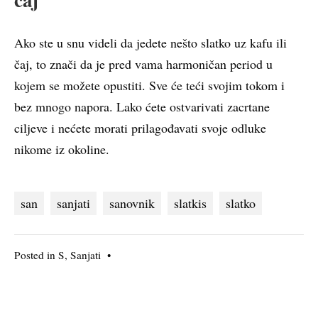
Ako ste u snu videli da jedete nešto slatko uz kafu ili
čaj, to znači da je pred vama harmoničan period u
kojem se možete opustiti. Sve će teći svojim tokom i
bez mnogo napora. Lako ćete ostvarivati zacrtane
ciljeve i nećete morati prilagođavati svoje odluke
nikome iz okoline.
san
sanjati
sanovnik
slatkis
slatko
Posted in
S
,
Sanjati
•