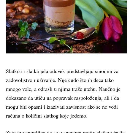
Slatkiši i slatka jela oduvek predstavljaju sinonim za
zadovoljstvo i uživanje. Nije čudo što ih deca tako
mnogo vole, a odrasli u njima traže utehu. Naučno je
dokazano da utiču na popravak raspoloženja, ali i da
mogu biti opasni i izazivati zavisnost ako se ne vodi
računa o količini slatkog koje jedemo.
Zato je razumljivo da se u snovima motiv slatkog javlja