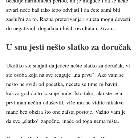
očekuje harmoničan period, ali je moguće i da se neke
stvari neće baš tako lepo odvijati i da ćete sami biti
zaslužni za to. Razna preterivanja i sujeta mogu dovesti
do negativnih događaja i loših rezultata u životu.
U snu jesti nešto slatko za doručak
Ukoliko ste sanjali da jedete nešto slatko za doručak, vi
ste osoba koja na sve reaguje „na prvu“. Ako vam se
nešto ne svidi od početka, nećete se time ni baviti,
kakvo god da to kasnije bude. Isto tako, ako ste se u
prvi mah nečim oduševili, više mu ne vidite nikakve
mane bez obzira što one zaista postoje. Važno vam je
da sve „slatko“ započne, inače od toga nema ništa.