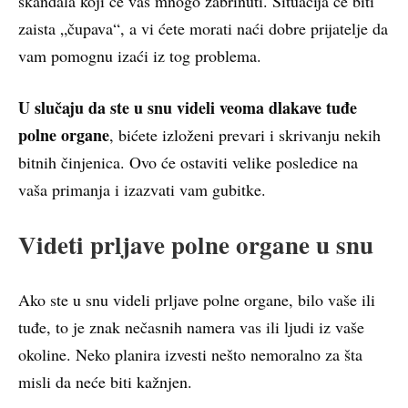
skandala koji će vas mnogo zabrinuti. Situacija će biti
zaista „čupava“, a vi ćete morati naći dobre prijatelje da
vam pomognu izaći iz tog problema.
U slučaju da ste u snu videli veoma dlakave tuđe
polne organe
, bićete izloženi prevari i skrivanju nekih
bitnih činjenica. Ovo će ostaviti velike posledice na
vaša primanja i izazvati vam gubitke.
Videti prljave polne organe u snu
Ako ste u snu videli prljave polne organe, bilo vaše ili
tuđe, to je znak nečasnih namera vas ili ljudi iz vaše
okoline. Neko planira izvesti nešto nemoralno za šta
misli da neće biti kažnjen.