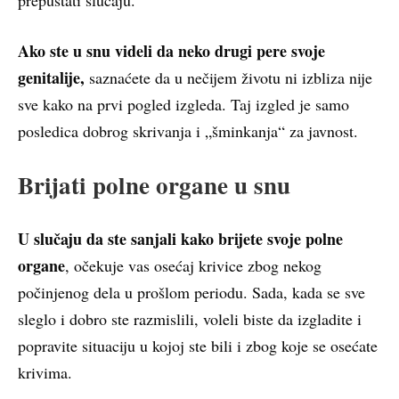
Ako ste u snu videli da neko drugi pere svoje
genitalije,
saznaćete da u nečijem životu ni izbliza nije
sve kako na prvi pogled izgleda. Taj izgled je samo
posledica dobrog skrivanja i „šminkanja“ za javnost.
Brijati polne organe u snu
U slučaju da ste sanjali kako brijete svoje polne
organe
, očekuje vas osećaj krivice zbog nekog
počinjenog dela u prošlom periodu. Sada, kada se sve
sleglo i dobro ste razmislili, voleli biste da izgladite i
popravite situaciju u kojoj ste bili i zbog koje se osećate
krivima.