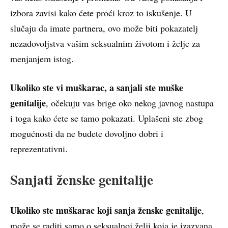
izbora zavisi kako ćete proći kroz to iskušenje. U
slučaju da imate partnera, ovo može biti pokazatelj
nezadovoljstva vašim seksualnim životom i želje za
menjanjem istog.
Ukoliko ste vi muškarac, a sanjali ste muške
genitalije
, očekuju vas brige oko nekog javnog nastupa
i toga kako ćete se tamo pokazati. Uplašeni ste zbog
mogućnosti da ne budete dovoljno dobri i
reprezentativni.
Sanjati ženske genitalije
Ukoliko ste muškarac koji sanja ženske genitalije
,
može se raditi samo o seksualnoj želji koja je izazvana