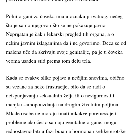
Polni organi za čoveka imaju oznaku privatnog, nečeg
što je samo njegovo i što se ne pokazuje javno.
Neprijatan je čak i lekarski pregled tih organa, a o
nekim javnim izlaganjima da i ne govorimo. Deca se od
malena uče da skrivaju svoje genitalije, pa je u čoveka
veoma usađen stid prema tom delu tela.
Kada se ovakve slike pojave u nečijim snovima, obično
su vezane za neke frustracije, bilo da se radi o
neispunjavanju seksualnih želja ili o nesigurnosti i
manjku samopouzdanja na drugim životnim poljima.
Mlade osobe ne moraju imati nikakve poremećaje i
probleme ako često sanjaju genitalne organe, mogu
jednostavno biti u fazi bujanja hormona i velike erotske