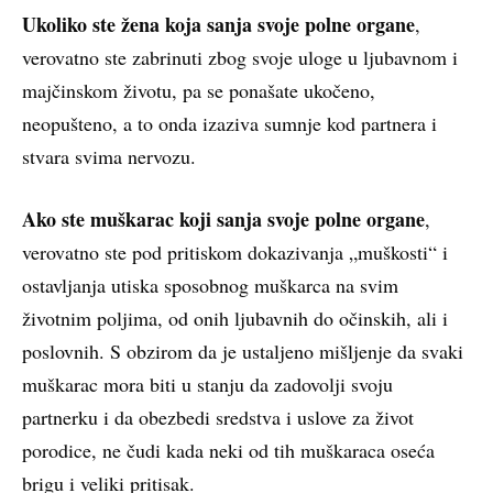
Ukoliko ste žena koja sanja svoje polne organe
,
verovatno ste zabrinuti zbog svoje uloge u ljubavnom i
majčinskom životu, pa se ponašate ukočeno,
neopušteno, a to onda izaziva sumnje kod partnera i
stvara svima nervozu.
Ako ste muškarac koji sanja svoje polne organe
,
verovatno ste pod pritiskom dokazivanja „muškosti“ i
ostavljanja utiska sposobnog muškarca na svim
životnim poljima, od onih ljubavnih do očinskih, ali i
poslovnih. S obzirom da je ustaljeno mišljenje da svaki
muškarac mora biti u stanju da zadovolji svoju
partnerku i da obezbedi sredstva i uslove za život
porodice, ne čudi kada neki od tih muškaraca oseća
brigu i veliki pritisak.