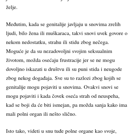
želje.
Međutim, kada se genitalije javljaju u snovima zrelih
ljudi, bilo žena ili muškaraca, takvi snovi uvek govore o
nekom nedostatku, strahu ili stidu zbog nečega.
Moguće je da su nezadovoljni svojim seksualnim
životom, možda osećaju frustracije jer se ne mogu
dovoljno iskazati u društvu ili su puni stida i neugode
zbog nekog događaja. Sve su to razlozi zbog kojih se
genitalije mogu pojaviti u snovima. Ovakvi snovi se
mogu pojaviti i kada čovek oseća strah od neuspeha,
kad se boji da će biti ismejan, pa možda sanja kako ima
mali polni organ ili nešto slično.
Isto tako, videti u snu tuđe polne organe kao svoje,