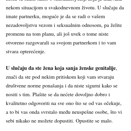
nekom situacijom u svakodnevnom životu. U slučaju da
imate partnerku, moguće je da se radi o vašem
nezadovoljstvu vezom i seksualnim odnosom, pa želite
promenu na tom planu, ali još uvek o tome niste
otvoreno razgovarali sa svojom partnerkom i to vam
stvara opterećenje.
U slučaju da ste žena koja sanja ženske genitalije
,
znači da ste pod nekim pritiskom koji vam stvaraju
društvene norme ponašanja i da niste sigurni kako se
nositi s tim. Plašite se da nećete dovoljno dobro i
kvalitetno odgovoriti na sve ono što se od vas očekuje,
a to bi vas onda svrstalo među neuspešne osobe, što vi
sebi nikako ne možete dopustiti. Opustite se malo.