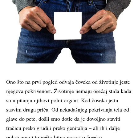
Ono što na prvi pogled odvaja čoveka od životinje jeste
njegova pokrivenost. Životinje nemaju osećaj stida kada
su u pitanju njihovi polni organi. Kod čoveka je tu
sasvim druga priča. Od nekadašnjeg pokrivanja tela od
glave do pete, došli smo dotle da je dovoljno staviti
tračicu preko grudi i preko genitalija – ali ih i dalje
pokrivamo i to nešto bitno govori o čoveku.