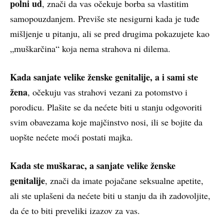
polni ud
, znači da vas očekuje borba sa vlastitim
samopouzdanjem. Previše ste nesigurni kada je tuđe
mišljenje u pitanju, ali se pred drugima pokazujete kao
„muškarčina“ koja nema strahova ni dilema.
Kada sanjate velike ženske genitalije, a i sami ste
žena
, očekuju vas strahovi vezani za potomstvo i
porodicu. Plašite se da nećete biti u stanju odgovoriti
svim obavezama koje majčinstvo nosi, ili se bojite da
uopšte nećete moći postati majka.
Kada ste muškarac, a sanjate velike ženske
genitalije
, znači da imate pojačane seksualne apetite,
ali ste uplašeni da nećete biti u stanju da ih zadovoljite,
da će to biti preveliki izazov za vas.