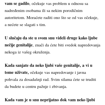
vam se gadilo
, očekuje vas problem u odnosu sa
nadređenim osobama ili sa nekim porodičnim
autoritetom. Moraćete raditi ono što se od vas očekuje,
a nećete se slagati s tim.
U slučaju da ste u svom snu videli druge kako ljube
nečije genitalije
, znači da ćete biti svedok napredovanja
nekoga iz vašeg okruženja.
Kada sanjate da neko ljubi vaše genitalije, a vi u
tome uživate,
očekuje vas napredovanje i javna
pohvala za dosadašnji rad. Svim silama ćete se truditi
da budete u centru pažnje i zbivanja.
Kada vam je u snu neprijatno dok vam neko ljubi