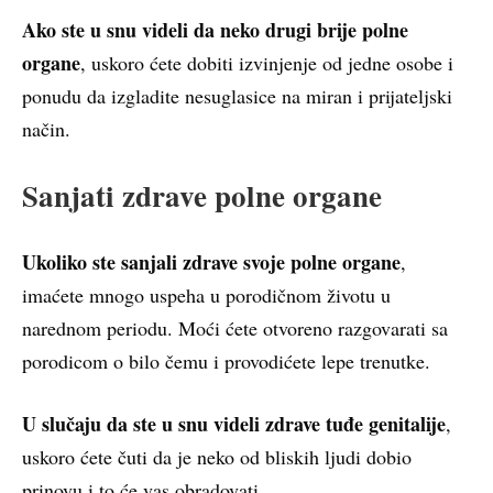
Ako ste u snu videli da neko drugi brije polne
organe
, uskoro ćete dobiti izvinjenje od jedne osobe i
ponudu da izgladite nesuglasice na miran i prijateljski
način.
Sanjati zdrave polne organe
Ukoliko ste sanjali zdrave svoje polne organe
,
imaćete mnogo uspeha u porodičnom životu u
narednom periodu. Moći ćete otvoreno razgovarati sa
porodicom o bilo čemu i provodićete lepe trenutke.
U slučaju da ste u snu videli zdrave tuđe genitalije
,
uskoro ćete čuti da je neko od bliskih ljudi dobio
prinovu i to će vas obradovati.