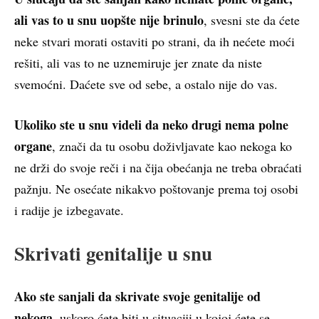
ali vas to u snu uopšte nije brinulo
, svesni ste da ćete
neke stvari morati ostaviti po strani, da ih nećete moći
rešiti, ali vas to ne uznemiruje jer znate da niste
svemoćni. Daćete sve od sebe, a ostalo nije do vas.
Ukoliko ste u snu videli da neko drugi nema polne
organe
, znači da tu osobu doživljavate kao nekoga ko
ne drži do svoje reči i na čija obećanja ne treba obraćati
pažnju. Ne osećate nikakvo poštovanje prema toj osobi
i radije je izbegavate.
Skrivati genitalije u snu
Ako ste sanjali da skrivate svoje genitalije od
nekoga
, uskoro ćete biti u situaciji u kojoj ćete se