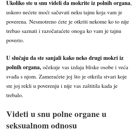
Ukoliko ste u snu videli da mokrite iz polnih organa
,
uskoro nećete moći sačuvati neku tajnu koja vam je
poverena. Nesmotreno ćete je otkriti nekome ko to nije
trebao saznati i razočaraćete onoga ko vam je tajnu
poverio.
U slučaju da ste sanjali kako neko drugi mokri iz
polnih organa,
očekuje vas izdaja bliske osobe i veća
svađa s njom. Zameraćete joj što je otkrila stvari koje
ste joj rekli u poverenju i nije vas zaštitila kada je
trebalo.
Videti u snu polne organe u
seksualnom odnosu