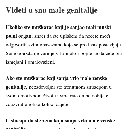
Videti u snu male genitalije
Ukoliko ste muškarac koji je sanjao mali muški
polni organ
, znači da ste uplašeni da nećete moći
odgovoriti svim obavezama koje se pred vas postavljaju.
Samopouzdanje vam je vrlo malo i bojite se da ćete biti
ismejani i omalovaženi.
Ako ste muškarac koji sanja vrlo male ženske
genitalije
, nezadovoljni ste trenutnom situacijom u
svom emotivnom životu i smatrate da ne dobijate
zauzvrat onoliko koliko dajete.
U slučaju da ste žena koja sanja vrlo male ženske
genitalije
, znači da nemate dovoljno uzbuđenja u životu