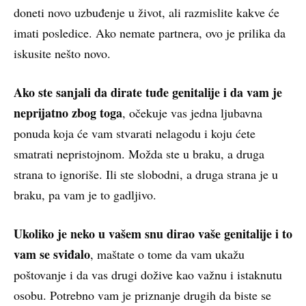
doneti novo uzbuđenje u život, ali razmislite kakve će
imati posledice. Ako nemate partnera, ovo je prilika da
iskusite nešto novo.
Ako ste sanjali da dirate tuđe genitalije i da vam je
neprijatno zbog toga
, očekuje vas jedna ljubavna
ponuda koja će vam stvarati nelagodu i koju ćete
smatrati nepristojnom. Možda ste u braku, a druga
strana to ignoriše. Ili ste slobodni, a druga strana je u
braku, pa vam je to gadljivo.
Ukoliko je neko u vašem snu dirao vaše genitalije i to
vam se sviđalo
, maštate o tome da vam ukažu
poštovanje i da vas drugi dožive kao važnu i istaknutu
osobu. Potrebno vam je priznanje drugih da biste se