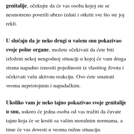
genitalije
, očekujte da će vas osoba kojoj ste se
nesmotreno poverili ubrzo izdati i otkriti sve što ste joj
rekli.
U slučaju da je neko drugi u vašem snu pokazivao
svoje polne organe
, možete očekivati da ćete biti
izloženi nekoj neugodnoj situaciji u kojoj će vam druga
strana napadno iznositi pojedinosti iz vlastitog života i
očekivati vašu aktivnu reakciju. Ovo ćete smatrati
veoma nepristojnim i napadačkim.
Ukoliko vam je neko tajno pokazivao svoje genitalije
u snu,
uskoro će jedna osoba od vas tražiti da čuvate
tajnu koja će se kositi sa vašim moralnim normama, a
time će vas dovesti u veoma ružnu situaciju.