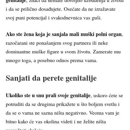
i da se prilično dosađujete. Osećate da ne izražavate
svoj puni potencijal i svakodnevnica vas guši.
Ako ste žena koja je sanjala mali muški polni organ
,
razočarani ste ponašanjem svog partnera ili neke
dominantne muške figure u svom životu. Zamerate mu
mnogo toga, a posebno odnos prema vama.
Sanjati da perete genitalije
Ukoliko ste u snu prali svoje genitalije
, uskoro ćete se
potruditi da se drugima prikažete u što boljem svetlu i
da se o vama ne sazna ništa negativno. Veoma vam je
bitno kako će vas okolina videti i ne želite ništa
prepuštati slučaju.