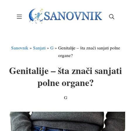
Skip
to
Mobile Menu
Search
content
Sanovnik – Sanjarica
Sanovnik
»
Sanjati
»
G
»
Genitalije – šta znači sanjati polne
organe?
Genitalije – šta znači sanjati
polne organe?
G