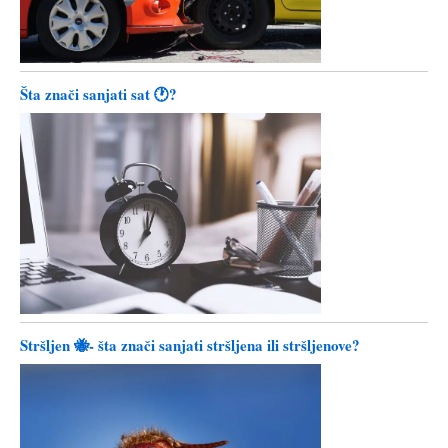
Šta znači sanjati sat 🕐?
Stršljen 🐝- šta znači sanjati stršljena ili stršljenove?