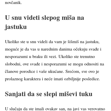
novčanik.
U snu videti slepog miša na
jastuku
Ukoliko ste u snu videli da vam je šišmiš na jastuku,
moguće je da vas u narednim danima očekuju svađe i
nesporazumi u braku ili vezi. Ukoliko ste trenutno
slobodni, ove svađe i nesporazumi se mogu odnositi na
članove porodice i vaše ukućane. Srećom, sve ovo je
prolaznog karaktera i neće imati ozbiljnije posledice.
Sanjati da se slepi miševi tuku
U slučaju da ste imali ovakav san, na javi vas verovatno