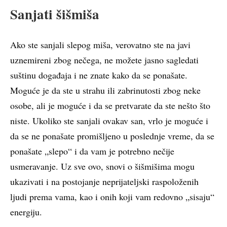
Sanjati šišmiša
Ako ste sanjali slepog miša, verovatno ste na javi
uznemireni zbog nečega, ne možete jasno sagledati
suštinu događaja i ne znate kako da se ponašate.
Moguće je da ste u strahu ili zabrinutosti zbog neke
osobe, ali je moguće i da se pretvarate da ste nešto što
niste. Ukoliko ste sanjali ovakav san, vrlo je moguće i
da se ne ponašate promišljeno u poslednje vreme, da se
ponašate „slepo“ i da vam je potrebno nečije
usmeravanje. Uz sve ovo, snovi o šišmišima mogu
ukazivati i na postojanje neprijateljski raspoloženih
ljudi prema vama, kao i onih koji vam redovno „sisaju“
energiju.