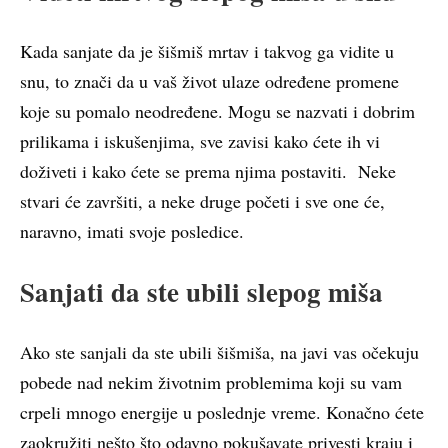
Kada sanjate da je šišmiš mrtav i takvog ga vidite u
snu, to znači da u vaš život ulaze određene promene
koje su pomalo neodređene. Mogu se nazvati i dobrim
prilikama i iskušenjima, sve zavisi kako ćete ih vi
doživeti i kako ćete se prema njima postaviti. Neke
stvari će završiti, a neke druge početi i sve one će,
naravno, imati svoje posledice.
Sanjati da ste ubili slepog miša
Ako ste sanjali da ste ubili šišmiša, na javi vas očekuju
pobede nad nekim životnim problemima koji su vam
crpeli mnogo energije u poslednje vreme. Konačno ćete
zaokružiti nešto što odavno pokušavate privesti kraju i