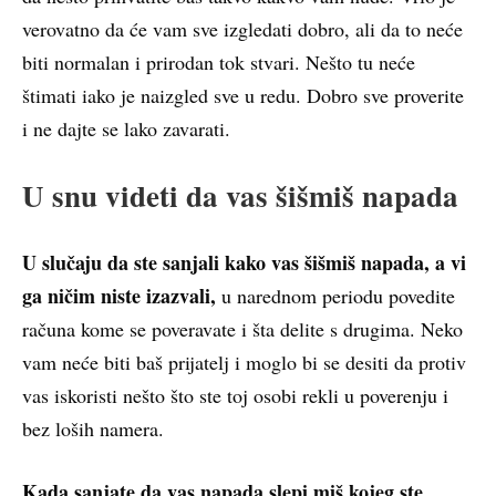
verovatno da će vam sve izgledati dobro, ali da to neće
biti normalan i prirodan tok stvari. Nešto tu neće
štimati iako je naizgled sve u redu. Dobro sve proverite
i ne dajte se lako zavarati.
U snu videti da vas šišmiš napada
U slučaju da ste sanjali kako vas šišmiš napada, a vi
ga ničim niste izazvali,
u narednom periodu povedite
računa kome se poveravate i šta delite s drugima. Neko
vam neće biti baš prijatelj i moglo bi se desiti da protiv
vas iskoristi nešto što ste toj osobi rekli u poverenju i
bez loših namera.
Kada sanjate da vas napada slepi miš kojeg ste