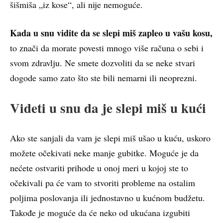
šišmiša „iz kose“, ali nije nemoguće.
Kada u snu vidite da se slepi miš zapleo u vašu kosu,
to znači da morate povesti mnogo više računa o sebi i
svom zdravlju. Ne smete dozvoliti da se neke stvari
dogode samo zato što ste bili nemarni ili neoprezni.
Videti u snu da je slepi miš u kući
Ako ste sanjali da vam je slepi miš ušao u kuću, uskoro
možete očekivati neke manje gubitke. Moguće je da
nećete ostvariti prihode u onoj meri u kojoj ste to
očekivali pa će vam to stvoriti probleme na ostalim
poljima poslovanja ili jednostavno u kućnom budžetu.
Takođe je moguće da će neko od ukućana izgubiti