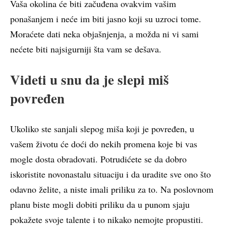
Vaša okolina će biti začuđena ovakvim vašim
ponašanjem i neće im biti jasno koji su uzroci tome.
Moraćete dati neka objašnjenja, a možda ni vi sami
nećete biti najsigurniji šta vam se dešava.
Videti u snu da je slepi miš
povređen
Ukoliko ste sanjali slepog miša koji je povređen, u
vašem životu će doći do nekih promena koje bi vas
mogle dosta obradovati. Potrudićete se da dobro
iskoristite novonastalu situaciju i da uradite sve ono što
odavno želite, a niste imali priliku za to. Na poslovnom
planu biste mogli dobiti priliku da u punom sjaju
pokažete svoje talente i to nikako nemojte propustiti.