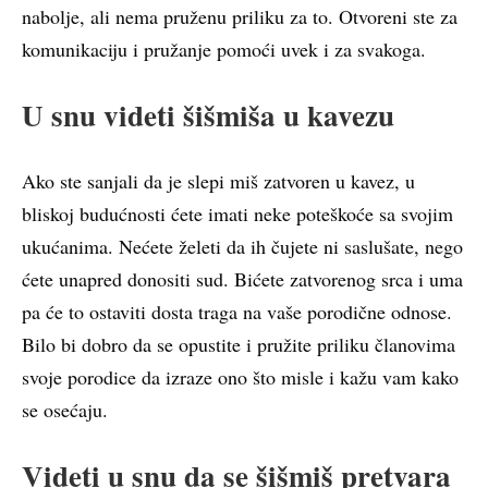
nabolje, ali nema pruženu priliku za to. Otvoreni ste za
komunikaciju i pružanje pomoći uvek i za svakoga.
U snu videti šišmiša u kavezu
Ako ste sanjali da je slepi miš zatvoren u kavez, u
bliskoj budućnosti ćete imati neke poteškoće sa svojim
ukućanima. Nećete želeti da ih čujete ni saslušate, nego
ćete unapred donositi sud. Bićete zatvorenog srca i uma
pa će to ostaviti dosta traga na vaše porodične odnose.
Bilo bi dobro da se opustite i pružite priliku članovima
svoje porodice da izraze ono što misle i kažu vam kako
se osećaju.
Videti u snu da se šišmiš pretvara