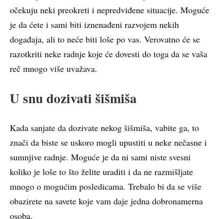
očekuju neki preokreti i nepredviđene situacije. Moguće
je da ćete i sami biti iznenađeni razvojem nekih
događaja, ali to neće biti loše po vas. Verovatno će se
razotkriti neke radnje koje će dovesti do toga da se vaša
reč mnogo više uvažava.
U snu dozivati šišmiša
Kada sanjate da dozivate nekog šišmiša, vabite ga, to
znači da biste se uskoro mogli upustiti u neke nečasne i
sumnjive radnje. Moguće je da ni sami niste svesni
koliko je loše to što želite uraditi i da ne razmišljate
mnogo o mogućim posledicama. Trebalo bi da se više
obazirete na savete koje vam daje jedna dobronamerna
osoba.