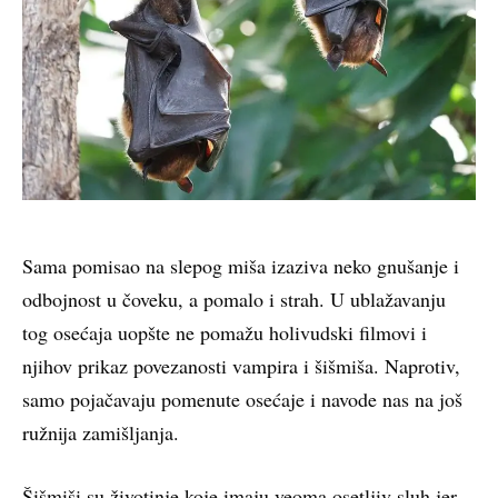
Sama pomisao na slepog miša izaziva neko gnušanje i
odbojnost u čoveku, a pomalo i strah. U ublažavanju
tog osećaja uopšte ne pomažu holivudski filmovi i
njihov prikaz povezanosti vampira i šišmiša. Naprotiv,
samo pojačavaju pomenute osećaje i navode nas na još
ružnija zamišljanja.
Šišmiši su životinje koje imaju veoma osetljiv sluh jer