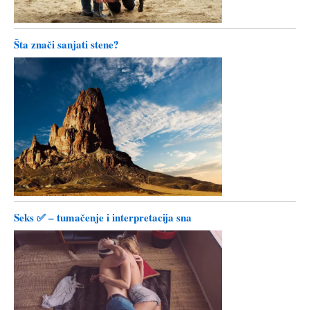
Šta znači sanjati stene?
Seks ✅ – tumačenje i interpretacija sna