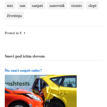
mis
san
sanjati
sanovnik
sismis
slepi
životinja
Posted in
S
•
Snovi pod istim slovom
Šta znači sanjati sudar?