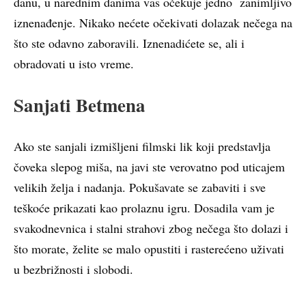
danu, u narednim danima vas očekuje jedno zanimljivo
iznenađenje. Nikako nećete očekivati dolazak nečega na
što ste odavno zaboravili. Iznenadićete se, ali i
obradovati u isto vreme.
Sanjati Betmena
Ako ste sanjali izmišljeni filmski lik koji predstavlja
čoveka slepog miša, na javi ste verovatno pod uticajem
velikih želja i nadanja. Pokušavate se zabaviti i sve
teškoće prikazati kao prolaznu igru. Dosadila vam je
svakodnevnica i stalni strahovi zbog nečega što dolazi i
što morate, želite se malo opustiti i rasterećeno uživati
u bezbrižnosti i slobodi.