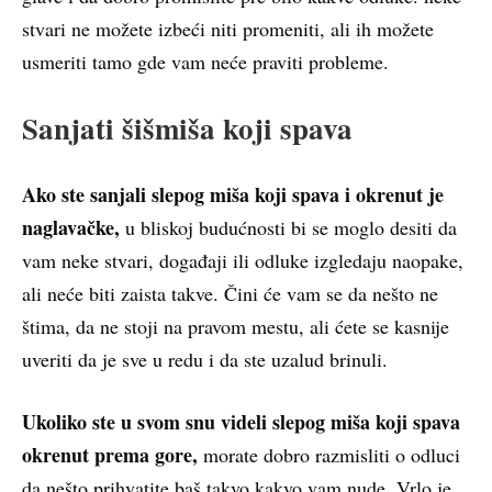
stvari ne možete izbeći niti promeniti, ali ih možete
usmeriti tamo gde vam neće praviti probleme.
Sanjati šišmiša koji spava
Ako ste sanjali slepog miša koji spava i okrenut je
naglavačke,
u bliskoj budućnosti bi se moglo desiti da
vam neke stvari, događaji ili odluke izgledaju naopake,
ali neće biti zaista takve. Čini će vam se da nešto ne
štima, da ne stoji na pravom mestu, ali ćete se kasnije
uveriti da je sve u redu i da ste uzalud brinuli.
Ukoliko ste u svom snu videli slepog miša koji spava
okrenut prema gore,
morate dobro razmisliti o odluci
da nešto prihvatite baš takvo kakvo vam nude. Vrlo je