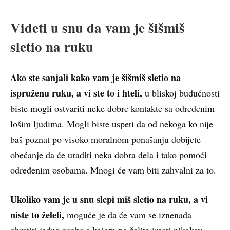
Videti u snu da vam je šišmiš
sletio na ruku
Ako ste sanjali kako vam je šišmiš sletio na
ispruženu ruku, a vi ste to i hteli,
u bliskoj budućnosti
biste mogli ostvariti neke dobre kontakte sa određenim
lošim ljudima. Mogli biste uspeti da od nekoga ko nije
baš poznat po visoko moralnom ponašanju dobijete
obećanje da će uraditi neka dobra dela i tako pomoći
određenim osobama. Mnogi će vam biti zahvalni za to.
Ukoliko vam je u snu slepi miš sletio na ruku, a vi
niste to želeli,
moguće je da će vam se iznenada
obratiti jedna osoba s kojom ne želite imati nikakav