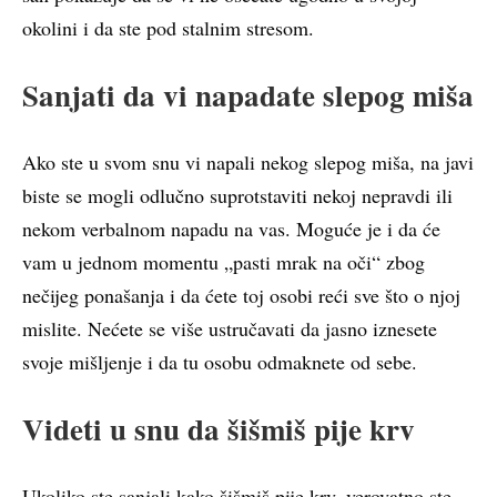
okolini i da ste pod stalnim stresom.
Sanjati da vi napadate slepog miša
Ako ste u svom snu vi napali nekog slepog miša, na javi
biste se mogli odlučno suprotstaviti nekoj nepravdi ili
nekom verbalnom napadu na vas. Moguće je i da će
vam u jednom momentu „pasti mrak na oči“ zbog
nečijeg ponašanja i da ćete toj osobi reći sve što o njoj
mislite. Nećete se više ustručavati da jasno iznesete
svoje mišljenje i da tu osobu odmaknete od sebe.
Videti u snu da šišmiš pije krv
Ukoliko ste sanjali kako šišmiš pije krv, verovatno ste