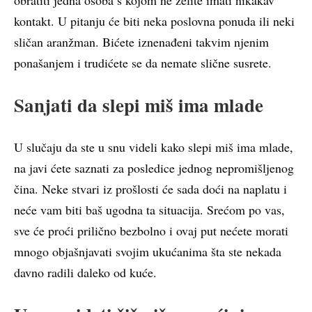
kontakt. U pitanju će biti neka poslovna ponuda ili neki
sličan aranžman. Bićete iznenađeni takvim njenim
ponašanjem i trudićete se da nemate slične susrete.
Sanjati da slepi miš ima mlade
U slučaju da ste u snu videli kako slepi miš ima mlade,
na javi ćete saznati za posledice jednog nepromišljenog
čina. Neke stvari iz prošlosti će sada doći na naplatu i
neće vam biti baš ugodna ta situacija. Srećom po vas,
sve će proći prilično bezbolno i ovaj put nećete morati
mnogo objašnjavati svojim ukućanima šta ste nekada
davno radili daleko od kuće.