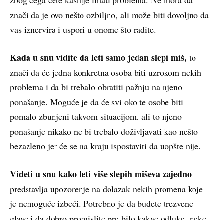
znači da je ovo nešto ozbiljno, ali može biti dovoljno da
vas iznervira i uspori u onome što radite.
Kada u snu vidite da leti samo jedan slepi miš,
to
znači da će jedna konkretna osoba biti uzrokom nekih
problema i da bi trebalo obratiti pažnju na njeno
ponašanje. Moguće je da će svi oko te osobe biti
pomalo zbunjeni takvom situacijom, ali to njeno
ponašanje nikako ne bi trebalo doživljavati kao nešto
bezazleno jer će se na kraju ispostaviti da uopšte nije.
Videti u snu kako leti više slepih miševa zajedno
predstavlja upozorenje na dolazak nekih promena koje
je nemoguće izbeći. Potrebno je da budete trezvene
glave i da dobro promislite pre bilo kakve odluke. neke