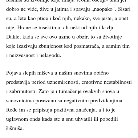
dobro ne vide, žive u jatima i spavaju „naopako“. Sisari
su, a lete kao ptice i kod njih, nekako, sve jeste, a opet
nije. Hrane se insektima, ali neki od njih i krvlju.
Dakle, kada se sve ovo uzme u obzir, to su životinje
koje izazivaju zbunjenost kod posmatrača, a samim tim
i neizvesnost i nelagodu.
Pojava slepih miševa u našim snovima obično
predstavlja period uznemirenosti, emotivne nestabilnosti
i zabrinutosti. Zato je i tumačenje ovakvih snova u
sanovnicima povezano sa negativnim predviđanjima.
Ređe im se pripisuju pozitivna značenja, a i to je
uglavnom onda kada ste u snu uhvatili ili pobedili
šišmiša.