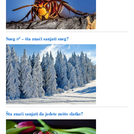
Sneg ✅ – šta znači sanjati sneg?
Šta znači sanjati da jedete nešto slatko?