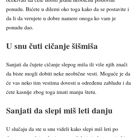
ponudu. Bićete u dilemi oko toga kako da se postavite i
da li da verujete u dobre namere onoga ko vam je
ponudu dao.
U snu čuti cičanje šišmiša
Sanjati da čujete cičanje slepog miša ili više njih znači
da biste mogli dobiti neke neobične vesti. Moguće je da
će vas neko tim vestima dovesti u određenu zabludu i da
ćete kasnije zbog toga imati manju štetu.
Sanjati da slepi miš leti danju
U slučaju da ste u snu videli kako slepi miš leti po