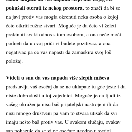
pokušali oterati iz nekog prostora,
to znači da bi se
na javi protiv vas mogla okrenuti neka osoba o kojoj
ćete otkriti ružne stvari. Moguće je da ćete vi želeti
prekinuti svaki odnos s tom osobom, a ona neće moći
podneti da u ovoj priči vi budete pozitivac, a ona
negativac pa će vas napasti da zamaskira svoj loš
položaj.
Videti u snu da vas napada više slepih miševa
predstavlja vaš osećaj da se ne uklapate tu gde jeste i da
niste dobrodošli u toj zajednici. Moguće je da ljudi iz
vašeg okruženja nisu baš prijateljski nastrojeni ili da
nisu mnogo društveni pa vam to stvara utisak da svi
imaju nešto baš protiv vas. U svakom slučaju, ovakav
san pokazuje da se vi ne osećate ugodno u svojoj