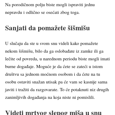
Na porodičnom polju biste mogli ispraviti jednu
nepravdu i odlično se osećati zbog toga.
Sanjati da pomažete šišmišu
U slučaju da ste u svom snu videli kako pomažete
nekom šišmišu, bilo da ga oslobađate iz zamke ili ga
lečite od povreda, u narednom periodu biste mogli imati
burne događaje. Moguće je da ćete se zateći u istom
društvu sa jednom moćnom osobom i da ćete na tu
osobu ostaviti snažan utisak pa će vam se kasnije sama
javiti i tražiti da razgovarate. To će potaknuti niz drugih
zanimljivih događanja na koja niste ni pomislili.
Videti mrtvog slepog miša u snu