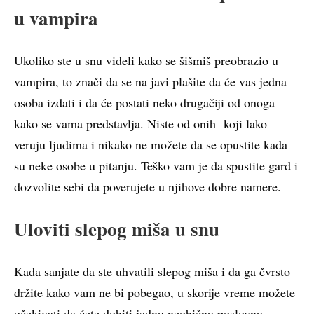
u vampira
Ukoliko ste u snu videli kako se šišmiš preobrazio u
vampira, to znači da se na javi plašite da će vas jedna
osoba izdati i da će postati neko drugačiji od onoga
kako se vama predstavlja. Niste od onih koji lako
veruju ljudima i nikako ne možete da se opustite kada
su neke osobe u pitanju. Teško vam je da spustite gard i
dozvolite sebi da poverujete u njihove dobre namere.
Uloviti slepog miša u snu
Kada sanjate da ste uhvatili slepog miša i da ga čvrsto
držite kako vam ne bi pobegao, u skorije vreme možete
očekivati da ćete dobiti jednu neobičnu poslovnu