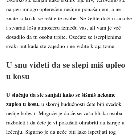
na javi mnogo opterećeni nečijim ponašanjem, a ne
znate kako da se rešite te osobe. Ne želite doći u sukobe
i stvarati lošu atmosferu između vas, ali vam je već
dosadilo da tu osobu trpite. Osećate se iscrpljenima
svaki put kada ste zajedno i ne vidite kraja tome.
U snu videti da se slepi miš upleo
u kosu
U slučaju da ste sanjali kako se šišmiš nekome
zapleo u kosu,
u skoroj budućnosti ćete biti svedok
nečije bolesti. Moguće je da će se vaša bliska osoba
razboleti i da ćete je vi pokušati ohrabriti da istraje u
lečenju. Sigurno je da neće biti lako ispetljati tog