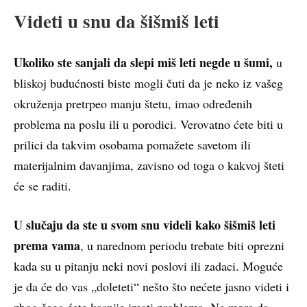
Videti u snu da šišmiš leti
Ukoliko ste sanjali da slepi miš leti negde u šumi,
u
bliskoj budućnosti biste mogli čuti da je neko iz vašeg
okruženja pretrpeo manju štetu, imao određenih
problema na poslu ili u porodici. Verovatno ćete biti u
prilici da takvim osobama pomažete savetom ili
materijalnim davanjima, zavisno od toga o kakvoj šteti
će se raditi.
U slučaju da ste u svom snu videli kako šišmiš leti
prema vama
, u narednom periodu trebate biti oprezni
kada su u pitanju neki novi poslovi ili zadaci. Moguće
je da će do vas „doleteti“ nešto što nećete jasno videti i
zbog čega ćete kasnije imati problema. Ne mora da