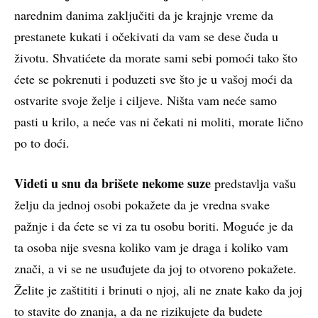
narednim danima zaključiti da je krajnje vreme da
prestanete kukati i očekivati da vam se dese čuda u
životu. Shvatićete da morate sami sebi pomoći tako što
ćete se pokrenuti i poduzeti sve što je u vašoj moći da
ostvarite svoje želje i ciljeve. Ništa vam neće samo
pasti u krilo, a neće vas ni čekati ni moliti, morate lično
po to doći.
Videti u snu da brišete nekome suze
predstavlja vašu
želju da jednoj osobi pokažete da je vredna svake
pažnje i da ćete se vi za tu osobu boriti. Moguće je da
ta osoba nije svesna koliko vam je draga i koliko vam
znači, a vi se ne usuđujete da joj to otvoreno pokažete.
Želite je zaštititi i brinuti o njoj, ali ne znate kako da joj
to stavite do znanja, a da ne rizikujete da budete