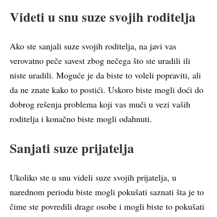
Videti u snu suze svojih roditelja
Ako ste sanjali suze svojih roditelja, na javi vas
verovatno peče savest zbog nečega što ste uradili ili
niste uradili. Moguće je da biste to voleli popraviti, ali
da ne znate kako to postići. Uskoro biste mogli doći do
dobrog rešenja problema koji vas muči u vezi vaših
roditelja i konačno biste mogli odahnuti.
Sanjati suze prijatelja
Ukoliko ste u snu videli suze svojih prijatelja, u
narednom periodu biste mogli pokušati saznati šta je to
čime ste povredili drage osobe i mogli biste to pokušati