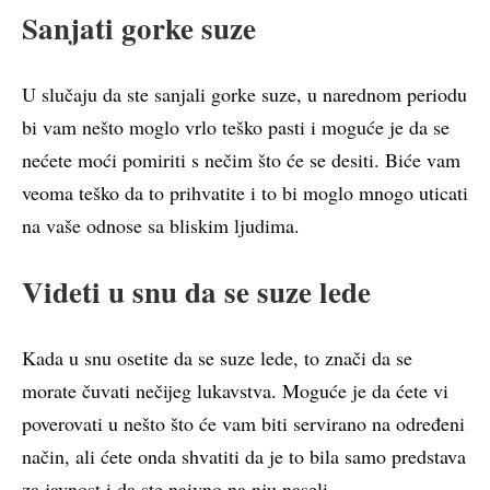
Sanjati gorke suze
U slučaju da ste sanjali gorke suze, u narednom periodu
bi vam nešto moglo vrlo teško pasti i moguće je da se
nećete moći pomiriti s nečim što će se desiti. Biće vam
veoma teško da to prihvatite i to bi moglo mnogo uticati
na vaše odnose sa bliskim ljudima.
Videti u snu da se suze lede
Kada u snu osetite da se suze lede, to znači da se
morate čuvati nečijeg lukavstva. Moguće je da ćete vi
poverovati u nešto što će vam biti servirano na određeni
način, ali ćete onda shvatiti da je to bila samo predstava
za javnost i da ste naivno na nju naseli.