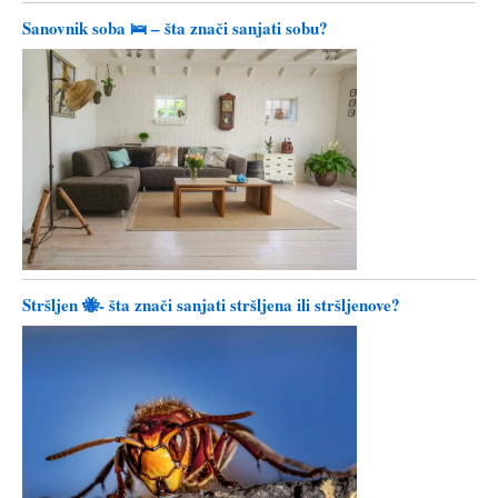
Sanovnik soba 🛌 – šta znači sanjati sobu?
Stršljen 🐝- šta znači sanjati stršljena ili stršljenove?