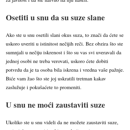
Osetiti u snu da su suze slane
Ako ste u snu osetili slani okus suza, to znači da ćete se
uskoro uveriti u istinitost nečijih reči. Bez obzira što ste
sumnjali u nečiju iskrenost i što su vas svi uveravali da
jednoj osobi ne treba verovati, uskoro ćete dobiti
potvrdu da je ta osoba bila iskrena i vredna vaše pažnje.
Biće vam žao što ste joj uskratili tretman kakav
zaslužuje i pokušaćete to promeniti.
U snu ne moći zaustaviti suze
Ukoliko ste u snu videli da ne možete zaustaviti suze,