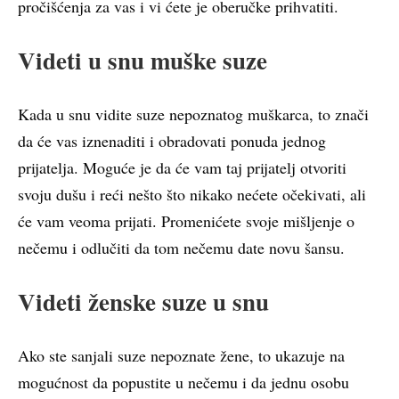
pročišćenja za vas i vi ćete je oberučke prihvatiti.
Videti u snu muške suze
Kada u snu vidite suze nepoznatog muškarca, to znači
da će vas iznenaditi i obradovati ponuda jednog
prijatelja. Moguće je da će vam taj prijatelj otvoriti
svoju dušu i reći nešto što nikako nećete očekivati, ali
će vam veoma prijati. Promenićete svoje mišljenje o
nečemu i odlučiti da tom nečemu date novu šansu.
Videti ženske suze u snu
Ako ste sanjali suze nepoznate žene, to ukazuje na
mogućnost da popustite u nečemu i da jednu osobu