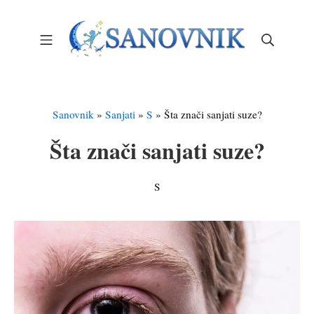
Skip
to
Mobile Menu
Search
content
Sanovnik – Sanjarica
Sanovnik
»
Sanjati
»
S
»
Šta znači sanjati suze?
Šta znači sanjati suze?
S