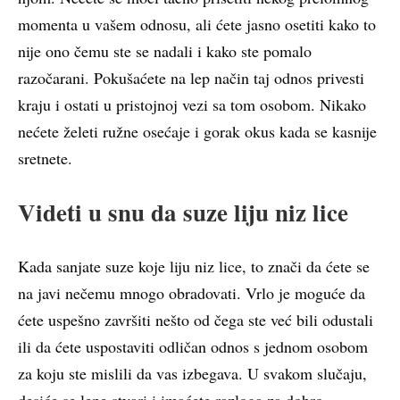
momenta u vašem odnosu, ali ćete jasno osetiti kako to
nije ono čemu ste se nadali i kako ste pomalo
razočarani. Pokušaćete na lep način taj odnos privesti
kraju i ostati u pristojnoj vezi sa tom osobom. Nikako
nećete želeti ružne osećaje i gorak okus kada se kasnije
sretnete.
Videti u snu da suze liju niz lice
Kada sanjate suze koje liju niz lice, to znači da ćete se
na javi nečemu mnogo obradovati. Vrlo je moguće da
ćete uspešno završiti nešto od čega ste već bili odustali
ili da ćete uspostaviti odličan odnos s jednom osobom
za koju ste mislili da vas izbegava. U svakom slučaju,
desiće se lepe stvari i imaćete razloga za dobro