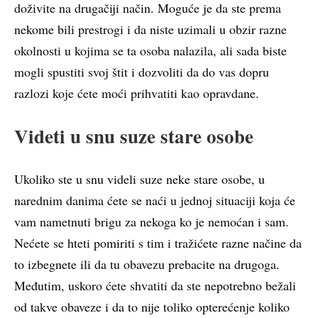
doživite na drugačiji način. Moguće je da ste prema
nekome bili prestrogi i da niste uzimali u obzir razne
okolnosti u kojima se ta osoba nalazila, ali sada biste
mogli spustiti svoj štit i dozvoliti da do vas dopru
razlozi koje ćete moći prihvatiti kao opravdane.
Videti u snu suze stare osobe
Ukoliko ste u snu videli suze neke stare osobe, u
narednim danima ćete se naći u jednoj situaciji koja će
vam nametnuti brigu za nekoga ko je nemoćan i sam.
Nećete se hteti pomiriti s tim i tražićete razne načine da
to izbegnete ili da tu obavezu prebacite na drugoga.
Međutim, uskoro ćete shvatiti da ste nepotrebno bežali
od takve obaveze i da to nije toliko opterećenje koliko