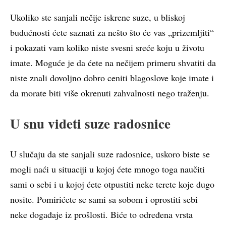
Ukoliko ste sanjali nečije iskrene suze, u bliskoj
budućnosti ćete saznati za nešto što će vas „prizemljiti“
i pokazati vam koliko niste svesni sreće koju u životu
imate. Moguće je da ćete na nečijem primeru shvatiti da
niste znali dovoljno dobro ceniti blagoslove koje imate i
da morate biti više okrenuti zahvalnosti nego traženju.
U snu videti suze radosnice
U slučaju da ste sanjali suze radosnice, uskoro biste se
mogli naći u situaciji u kojoj ćete mnogo toga naučiti
sami o sebi i u kojoj ćete otpustiti neke terete koje dugo
nosite. Pomirićete se sami sa sobom i oprostiti sebi
neke događaje iz prošlosti. Biće to određena vrsta