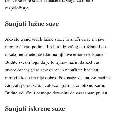
raspoloženje.
Sanjati lažne suze
Ako ste u snu videli lažne suze, to znači da se na javi
morate čuvati podmuklih ljudi iz vašeg okruženja i da
nikako ne smete nasedati na njihove emotivne ispade.
Budite svesni toga da je to njihov način da kod vas
stvore osećaj griže savesti jer ih napuštate kada su
ranjivi i kada im nije dobro. Pokušaće vas na sve načine
zadržati pored sebe i zato će igrati na emotivnu kartu.
Budite odlučni i nemojte dozvoliti da vas izmanipulišu.
Sanjati iskrene suze