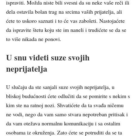
ispraviti. Možda niste bili svesni da su neke vaše reči ili
dela ostavila bolan trag na srcima vaših prijatelja, ali
ćete to uskoro saznati i to će vas zaboleti. Nastojaćete
da ispravite štetu koju ste im naneli i trudićete se da se
to više nikada ne ponovi.
U snu videti suze svojih
neprijatelja
U slučaju da ste sanjali suze svojih neprijatelja, u
bliskoj budućnosti ćete odlučiti da se pomirite s nekim s
kim ste na ratnoj nozi. Shvatićete da ta svađa ničemu
ne vodi, nego da vam samo stvara nepotreban pritisak i
da vam otežava normalnu komunikaciju i sa ostalim
osobama iz okruženja. Zato ćete se potruditi da se ta