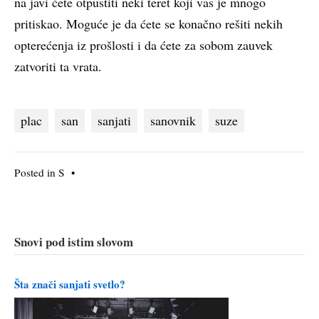
na javi ćete otpustiti neki teret koji vas je mnogo
pritiskao. Moguće je da ćete se konačno rešiti nekih
opterećenja iz prošlosti i da ćete za sobom zauvek
zatvoriti ta vrata.
plac
san
sanjati
sanovnik
suze
Posted in
S
•
Snovi pod istim slovom
Šta znači sanjati svetlo?