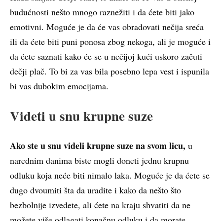
budućnosti nešto mnogo raznežiti i da ćete biti jako
emotivni. Moguće je da će vas obradovati nečija sreća
ili da ćete biti puni ponosa zbog nekoga, ali je moguće i
da ćete saznati kako će se u nečijoj kući uskoro začuti
dečji plač. To bi za vas bila posebno lepa vest i ispunila
bi vas dubokim emocijama.
Videti u snu krupne suze
Ako ste u snu videli krupne suze na svom licu,
u
narednim danima biste mogli doneti jednu krupnu
odluku koja neće biti nimalo laka. Moguće je da ćete se
dugo dvoumiti šta da uradite i kako da nešto što
bezbolnije izvedete, ali ćete na kraju shvatiti da ne
možete više odlagati konačnu odluku i da morate