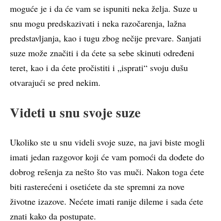
moguće je i da će vam se ispuniti neka želja. Suze u
snu mogu predskazivati i neka razočarenja, lažna
predstavljanja, kao i tugu zbog nečije prevare. Sanjati
suze može značiti i da ćete sa sebe skinuti određeni
teret, kao i da ćete pročistiti i „isprati“ svoju dušu
otvarajući se pred nekim.
Videti u snu svoje suze
Ukoliko ste u snu videli svoje suze, na javi biste mogli
imati jedan razgovor koji će vam pomoći da dođete do
dobrog rešenja za nešto što vas muči. Nakon toga ćete
biti rasterećeni i osetićete da ste spremni za nove
životne izazove. Nećete imati ranije dileme i sada ćete
znati kako da postupate.