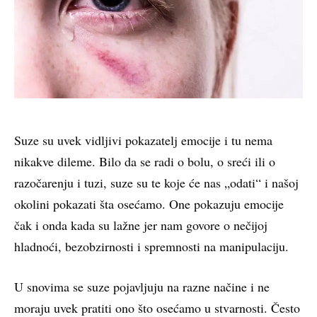
Suze su uvek vidljivi pokazatelj emocije i tu nema
nikakve dileme. Bilo da se radi o bolu, o sreći ili o
razočarenju i tuzi, suze su te koje će nas „odati“ i našoj
okolini pokazati šta osećamo. One pokazuju emocije
čak i onda kada su lažne jer nam govore o nečijoj
hladnoći, bezobzirnosti i spremnosti na manipulaciju.
U snovima se suze pojavljuju na razne načine i ne
moraju uvek pratiti ono što osećamo u stvarnosti. Često