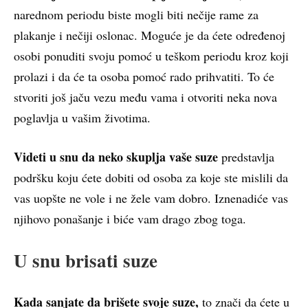
narednom periodu biste mogli biti nečije rame za
plakanje i nečiji oslonac. Moguće je da ćete određenoj
osobi ponuditi svoju pomoć u teškom periodu kroz koji
prolazi i da će ta osoba pomoć rado prihvatiti. To će
stvoriti još jaču vezu među vama i otvoriti neka nova
poglavlja u vašim životima.
Videti u snu da neko skuplja vaše suze
predstavlja
podršku koju ćete dobiti od osoba za koje ste mislili da
vas uopšte ne vole i ne žele vam dobro. Iznenadiće vas
njihovo ponašanje i biće vam drago zbog toga.
U snu brisati suze
Kada sanjate da brišete svoje suze,
to znači da ćete u