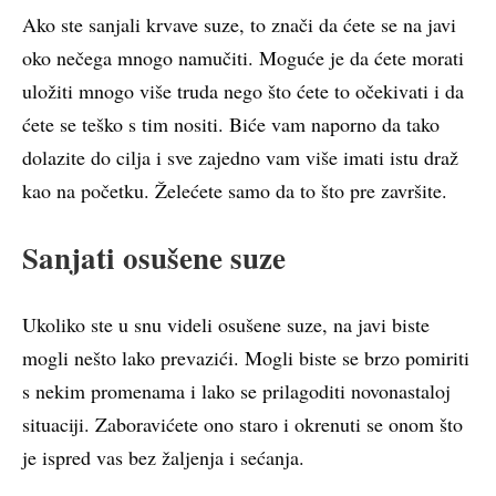
Ako ste sanjali krvave suze, to znači da ćete se na javi
oko nečega mnogo namučiti. Moguće je da ćete morati
uložiti mnogo više truda nego što ćete to očekivati i da
ćete se teško s tim nositi. Biće vam naporno da tako
dolazite do cilja i sve zajedno vam više imati istu draž
kao na početku. Želećete samo da to što pre završite.
Sanjati osušene suze
Ukoliko ste u snu videli osušene suze, na javi biste
mogli nešto lako prevazići. Mogli biste se brzo pomiriti
s nekim promenama i lako se prilagoditi novonastaloj
situaciji. Zaboravićete ono staro i okrenuti se onom što
je ispred vas bez žaljenja i sećanja.