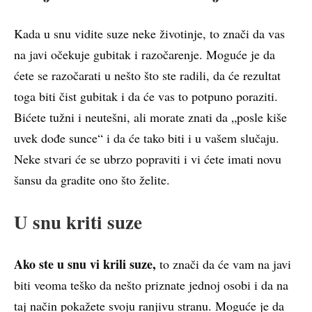
Kada u snu vidite suze neke životinje, to znači da vas
na javi očekuje gubitak i razočarenje. Moguće je da
ćete se razočarati u nešto što ste radili, da će rezultat
toga biti čist gubitak i da će vas to potpuno poraziti.
Bićete tužni i neutešni, ali morate znati da „posle kiše
uvek dođe sunce“ i da će tako biti i u vašem slučaju.
Neke stvari će se ubrzo popraviti i vi ćete imati novu
šansu da gradite ono što želite.
U snu kriti suze
Ako ste u snu vi krili suze,
to znači da će vam na javi
biti veoma teško da nešto priznate jednoj osobi i da na
taj način pokažete svoju ranjivu stranu. Moguće je da