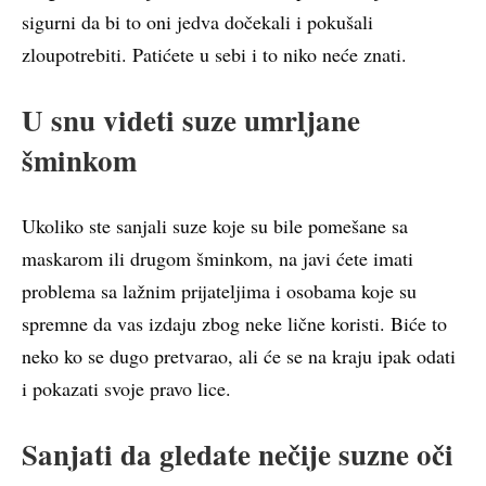
sigurni da bi to oni jedva dočekali i pokušali
zloupotrebiti. Patićete u sebi i to niko neće znati.
U snu videti suze umrljane
šminkom
Ukoliko ste sanjali suze koje su bile pomešane sa
maskarom ili drugom šminkom, na javi ćete imati
problema sa lažnim prijateljima i osobama koje su
spremne da vas izdaju zbog neke lične koristi. Biće to
neko ko se dugo pretvarao, ali će se na kraju ipak odati
i pokazati svoje pravo lice.
Sanjati da gledate nečije suzne oči