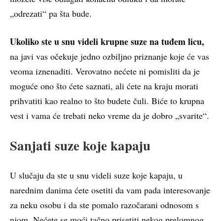
„odrezati“ pa šta bude.
Ukoliko ste u snu videli krupne suze na tuđem licu,
na javi vas očekuje jedno ozbiljno priznanje koje će vas
veoma iznenaditi. Verovatno nećete ni pomisliti da je
moguće ono što ćete saznati, ali ćete na kraju morati
prihvatiti kao realno to što budete čuli. Biće to krupna
vest i vama će trebati neko vreme da je dobro „svarite“.
Sanjati suze koje kapaju
U slučaju da ste u snu videli suze koje kapaju, u
narednim danima ćete osetiti da vam pada interesovanje
za neku osobu i da ste pomalo razočarani odnosom s
njom. Nećete se moći tačno prisetiti nekog prelomnog