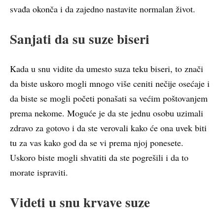
svađa okonča i da zajedno nastavite normalan život.
Sanjati da su suze biseri
Kada u snu vidite da umesto suza teku biseri, to znači
da biste uskoro mogli mnogo više ceniti nečije osećaje i
da biste se mogli početi ponašati sa većim poštovanjem
prema nekome. Moguće je da ste jednu osobu uzimali
zdravo za gotovo i da ste verovali kako će ona uvek biti
tu za vas kako god da se vi prema njoj ponesete.
Uskoro biste mogli shvatiti da ste pogrešili i da to
morate ispraviti.
Videti u snu krvave suze