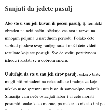
Sanjati da jedete pasulj
Ako ste u snu jeli kuvan ili pečen pasulj,
tj. termički
obrađen na neki način, očekuje vas rast i razvoj na
mnogim poljima u narednom periodu. Polako ćete
sabirati plodove svog ranijeg rada i moći ćete videti
rezultate koje ste postigli. Sve će voditi pozitivnom
ishodu i kretati se u dobrom smeru.
U slučaju da ste u snu jeli sirov pasulj
, uskoro biste
mogli biti prinuđeni na neke odluke i radnje za koje
nikako niste spremni niti biste ih samovoljno izabrali.
Situacija vam neće ostavljati izbor i vi ćete morati
postupiti onako kako morate, pa makar to nikako i ni po