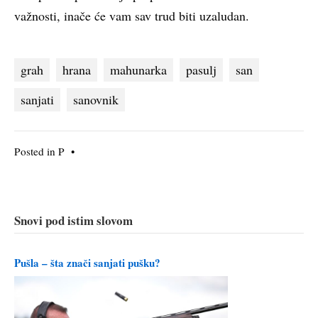
važnosti, inače će vam sav trud biti uzaludan.
grah
hrana
mahunarka
pasulj
san
sanjati
sanovnik
Posted in
P
•
Snovi pod istim slovom
Pušla – šta znači sanjati pušku?