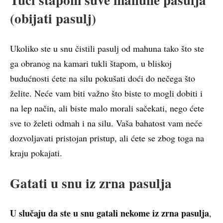
(obijati pasulj)
Ukoliko ste u snu čistili pasulj od mahuna tako što ste
ga obranog na kamari tukli štapom, u bliskoj
budućnosti ćete na silu pokušati doći do nečega što
želite. Neće vam biti važno što biste to mogli dobiti i
na lep način, ali biste malo morali sačekati, nego ćete
sve to želeti odmah i na silu. Vaša bahatost vam neće
dozvoljavati pristojan pristup, ali ćete se zbog toga na
kraju pokajati.
Gatati u snu iz zrna pasulja
U slučaju da ste u snu gatali nekome iz zrna pasulja
,