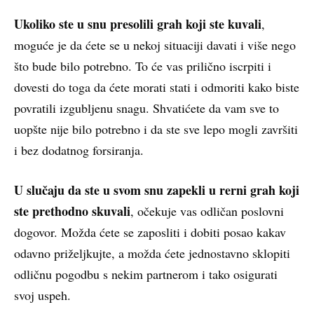
Ukoliko ste u snu presolili grah koji ste kuvali
,
moguće je da ćete se u nekoj situaciji davati i više nego
što bude bilo potrebno. To će vas prilično iscrpiti i
dovesti do toga da ćete morati stati i odmoriti kako biste
povratili izgubljenu snagu. Shvatićete da vam sve to
uopšte nije bilo potrebno i da ste sve lepo mogli završiti
i bez dodatnog forsiranja.
U slučaju da ste u svom snu zapekli u rerni grah koji
ste prethodno skuvali
, očekuje vas odličan poslovni
dogovor. Možda ćete se zaposliti i dobiti posao kakav
odavno priželjkujte, a možda ćete jednostavno sklopiti
odličnu pogodbu s nekim partnerom i tako osigurati
svoj uspeh.