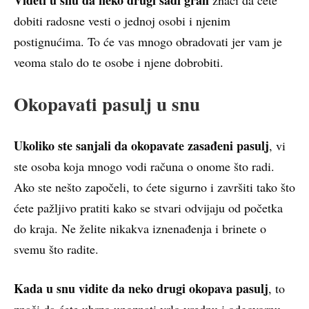
dobiti radosne vesti o jednoj osobi i njenim
postignućima. To će vas mnogo obradovati jer vam je
veoma stalo do te osobe i njene dobrobiti.
Okopavati pasulj u snu
Ukoliko ste sanjali da okopavate zasađeni pasulj
, vi
ste osoba koja mnogo vodi računa o onome što radi.
Ako ste nešto započeli, to ćete sigurno i završiti tako što
ćete pažljivo pratiti kako se stvari odvijaju od početka
do kraja. Ne želite nikakva iznenađenja i brinete o
svemu što radite.
Kada u snu vidite da neko drugi okopava pasulj
, to
znači da ćete ubrzo upoznati vrlo vrednu i odgovornu