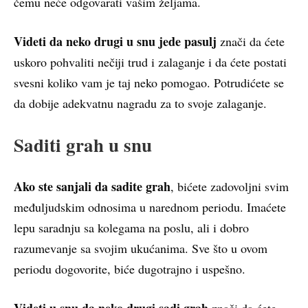
čemu neće odgovarati vašim željama.
Videti da neko drugi u snu jede pasulj
znači da ćete
uskoro pohvaliti nečiji trud i zalaganje i da ćete postati
svesni koliko vam je taj neko pomogao. Potrudićete se
da dobije adekvatnu nagradu za to svoje zalaganje.
Saditi grah u snu
Ako ste sanjali da sadite grah
, bićete zadovoljni svim
međuljudskim odnosima u narednom periodu. Imaćete
lepu saradnju sa kolegama na poslu, ali i dobro
razumevanje sa svojim ukućanima. Sve što u ovom
periodu dogovorite, biće dugotrajno i uspešno.
Videti u snu da neko drugi sadi grah
znači da ćete