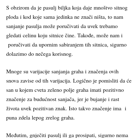
S obzirom da je pasulj biljka koja daje mnoštvo sitnog
ploda i kod koje sama jedinka ne znači ništa, to nam
sanjanje pasulja može poručivati da uvek trebamo
gledati celinu koju sitnice čine. Takođe, može nam i
poručivati da upornim sabiranjem tih sitnica, sigurno
dolazimo do nečega korisnog.
Mnoge su varijacije sanjanja graha i značenja ovih
snova zavise od tih varijacija. Logično je pomisliti da će
san u kojem cveta zeleno polje graha imati pozitivno
značenje za budućnost sanjača, jer je bujanje i rast
života uvek pozitivan znak. Isto takvo značenje ima i
puna zdela lepog zrelog graha.
Međutim, gnječiti pasulj ili ga prosipati, sigurno nema