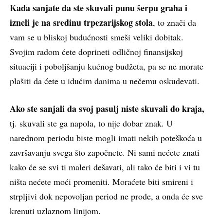
Kada sanjate da ste skuvali punu šerpu graha i
izneli je na sredinu trpezarijskog stola
, to znači da
vam se u bliskoj budućnosti smeši veliki dobitak.
Svojim radom ćete doprineti odličnoj finansijskoj
situaciji i poboljšanju kućnog budžeta, pa se ne morate
plašiti da ćete u idućim danima u nečemu oskudevati.
Ako ste sanjali da svoj pasulj niste skuvali do kraja,
tj. skuvali ste ga napola, to nije dobar znak. U
narednom periodu biste mogli imati nekih poteškoća u
završavanju svega što započnete. Ni sami nećete znati
kako će se svi ti maleri dešavati, ali tako će biti i vi tu
ništa nećete moći promeniti. Moraćete biti smireni i
strpljivi dok nepovoljan period ne prođe, a onda će sve
krenuti uzlaznom linijom.