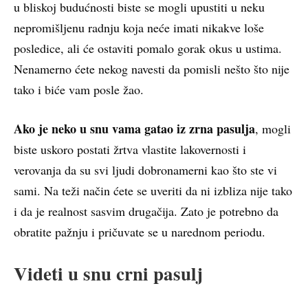
u bliskoj budućnosti biste se mogli upustiti u neku
nepromišljenu radnju koja neće imati nikakve loše
posledice, ali će ostaviti pomalo gorak okus u ustima.
Nenamerno ćete nekog navesti da pomisli nešto što nije
tako i biće vam posle žao.
Ako je neko u snu vama gatao iz zrna pasulja
, mogli
biste uskoro postati žrtva vlastite lakovernosti i
verovanja da su svi ljudi dobronamerni kao što ste vi
sami. Na teži način ćete se uveriti da ni izbliza nije tako
i da je realnost sasvim drugačija. Zato je potrebno da
obratite pažnju i pričuvate se u narednom periodu.
Videti u snu crni pasulj