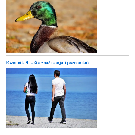
Poznanik 👨 – šta znači sanjati poznanika?