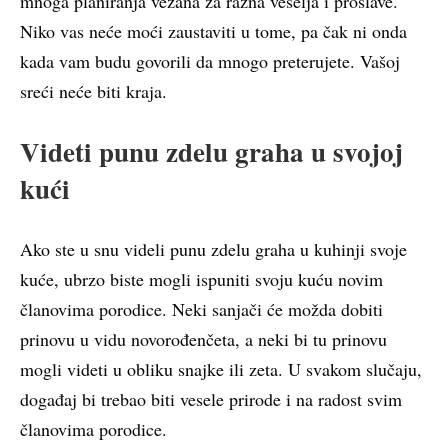
mnoga planiranja vezana za razna veselja i proslave.
Niko vas neće moći zaustaviti u tome, pa čak ni onda
kada vam budu govorili da mnogo preterujete. Vašoj
sreći neće biti kraja.
Videti punu zdelu graha u svojoj
kući
Ako ste u snu videli punu zdelu graha u kuhinji svoje
kuće, ubrzo biste mogli ispuniti svoju kuću novim
članovima porodice. Neki sanjači će možda dobiti
prinovu u vidu novorođenčeta, a neki bi tu prinovu
mogli videti u obliku snajke ili zeta. U svakom slučaju,
događaj bi trebao biti vesele prirode i na radost svim
članovima porodice.