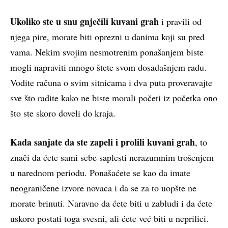
Ukoliko ste u snu gnječili kuvani grah
i pravili od
njega pire, morate biti oprezni u danima koji su pred
vama. Nekim svojim nesmotrenim ponašanjem biste
mogli napraviti mnogo štete svom dosadašnjem radu.
Vodite računa o svim sitnicama i dva puta proveravajte
sve što radite kako ne biste morali početi iz početka ono
što ste skoro doveli do kraja.
Kada sanjate da ste zapeli i prolili kuvani grah
, to
znači da ćete sami sebe saplesti nerazumnim trošenjem
u narednom periodu. Ponašaćete se kao da imate
neograničene izvore novaca i da se za to uopšte ne
morate brinuti. Naravno da ćete biti u zabludi i da ćete
uskoro postati toga svesni, ali ćete već biti u neprilici.