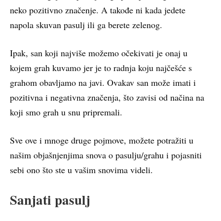
neko pozitivno značenje. A takođe ni kada jedete
napola skuvan pasulj ili ga berete zelenog.
Ipak, san koji najviše možemo očekivati je onaj u
kojem grah kuvamo jer je to radnja koju najčešće s
grahom obavljamo na javi. Ovakav san može imati i
pozitivna i negativna značenja, što zavisi od načina na
koji smo grah u snu pripremali.
Sve ove i mnoge druge pojmove, možete potražiti u
našim objašnjenjima snova o pasulju/grahu i pojasniti
sebi ono što ste u vašim snovima videli.
Sanjati pasulj