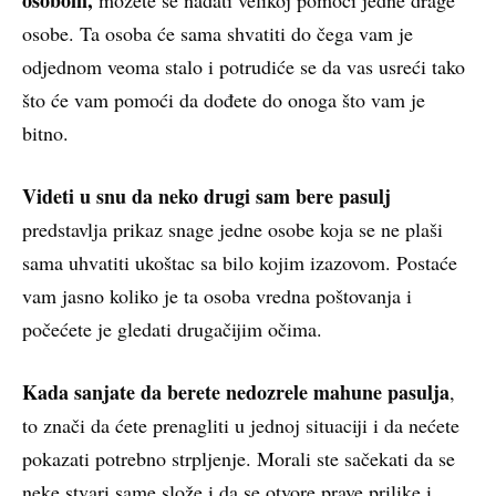
osobe. Ta osoba će sama shvatiti do čega vam je
odjednom veoma stalo i potrudiće se da vas usreći tako
što će vam pomoći da dođete do onoga što vam je
bitno.
Videti u snu da neko drugi sam bere pasulj
predstavlja prikaz snage jedne osobe koja se ne plaši
sama uhvatiti ukoštac sa bilo kojim izazovom. Postaće
vam jasno koliko je ta osoba vredna poštovanja i
počećete je gledati drugačijim očima.
Kada sanjate da berete nedozrele mahune pasulja
,
to znači da ćete prenagliti u jednoj situaciji i da nećete
pokazati potrebno strpljenje. Morali ste sačekati da se
neke stvari same slože i da se otvore prave prilike i