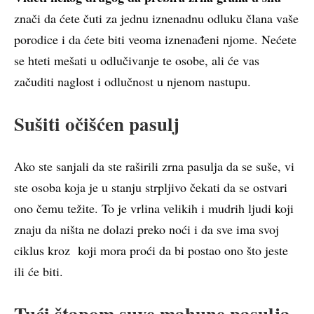
znači da ćete čuti za jednu iznenadnu odluku člana vaše
porodice i da ćete biti veoma iznenađeni njome. Nećete
se hteti mešati u odlučivanje te osobe, ali će vas
začuditi naglost i odlučnost u njenom nastupu.
Sušiti očišćen pasulj
Ako ste sanjali da ste raširili zrna pasulja da se suše, vi
ste osoba koja je u stanju strpljivo čekati da se ostvari
ono čemu težite. To je vrlina velikih i mudrih ljudi koji
znaju da ništa ne dolazi preko noći i da sve ima svoj
ciklus kroz koji mora proći da bi postao ono što jeste
ili će biti.
Tući štapom suve mahune pasulja