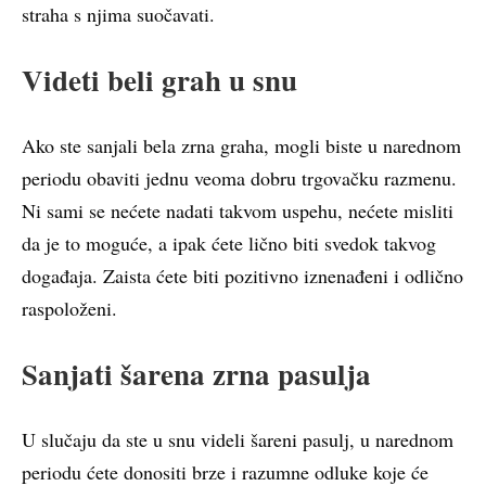
straha s njima suočavati.
Videti beli grah u snu
Ako ste sanjali bela zrna graha, mogli biste u narednom
periodu obaviti jednu veoma dobru trgovačku razmenu.
Ni sami se nećete nadati takvom uspehu, nećete misliti
da je to moguće, a ipak ćete lično biti svedok takvog
događaja. Zaista ćete biti pozitivno iznenađeni i odlično
raspoloženi.
Sanjati šarena zrna pasulja
U slučaju da ste u snu videli šareni pasulj, u narednom
periodu ćete donositi brze i razumne odluke koje će