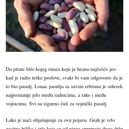
Da pitate bilo kojeg ratara koju je hranu najčešće jeo
kad je radio teške poslove, svaki bi vam odgovorio da je
to bio pasulj. Lonac pasulja sa suvim rebrima je oduvek
najpoznatije jelo među radnicima, a tako i među
vojnicima. Svi su sigurno čuli za vojnički pasulj.
Lako je naći objašnjenje za ovu pojavu. Grah je vrlo
zasitna biljka i jela koja se od njega spremaju dugo drže