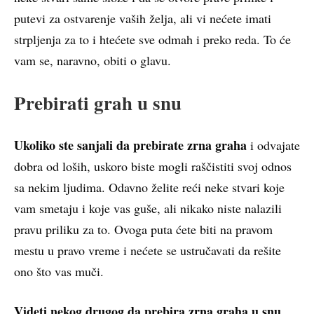
putevi za ostvarenje vaših želja, ali vi nećete imati
strpljenja za to i htećete sve odmah i preko reda. To će
vam se, naravno, obiti o glavu.
Prebirati grah u snu
Ukoliko ste sanjali da prebirate zrna graha
i odvajate
dobra od loših, uskoro biste mogli raščistiti svoj odnos
sa nekim ljudima. Odavno želite reći neke stvari koje
vam smetaju i koje vas guše, ali nikako niste nalazili
pravu priliku za to. Ovoga puta ćete biti na pravom
mestu u pravo vreme i nećete se ustručavati da rešite
ono što vas muči.
Videti nekog drugog da prebira zrna graha u snu