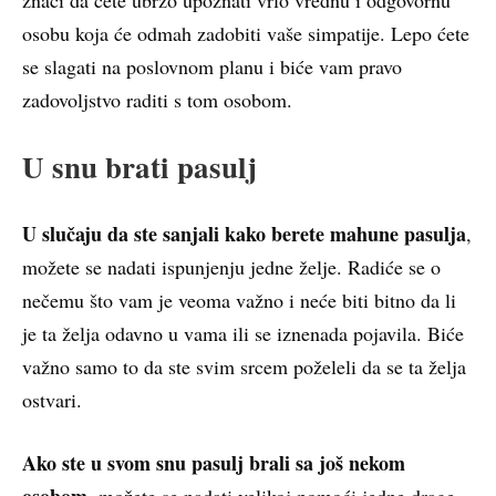
osobu koja će odmah zadobiti vaše simpatije. Lepo ćete
se slagati na poslovnom planu i biće vam pravo
zadovoljstvo raditi s tom osobom.
U snu brati pasulj
U slučaju da ste sanjali kako berete mahune pasulja
,
možete se nadati ispunjenju jedne želje. Radiće se o
nečemu što vam je veoma važno i neće biti bitno da li
je ta želja odavno u vama ili se iznenada pojavila. Biće
važno samo to da ste svim srcem poželeli da se ta želja
ostvari.
Ako ste u svom snu pasulj brali sa još nekom
osobom,
možete se nadati velikoj pomoći jedne drage