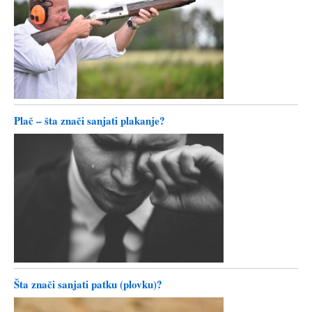
Plač – šta znači sanjati plakanje?
Šta znači sanjati patku (plovku)?