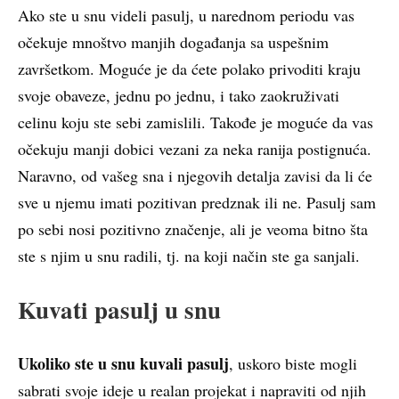
Ako ste u snu videli pasulj, u narednom periodu vas
očekuje mnoštvo manjih događanja sa uspešnim
završetkom. Moguće je da ćete polako privoditi kraju
svoje obaveze, jednu po jednu, i tako zaokruživati
celinu koju ste sebi zamislili. Takođe je moguće da vas
očekuju manji dobici vezani za neka ranija postignuća.
Naravno, od vašeg sna i njegovih detalja zavisi da li će
sve u njemu imati pozitivan predznak ili ne. Pasulj sam
po sebi nosi pozitivno značenje, ali je veoma bitno šta
ste s njim u snu radili, tj. na koji način ste ga sanjali.
Kuvati pasulj u snu
Ukoliko ste u snu kuvali pasulj
, uskoro biste mogli
sabrati svoje ideje u realan projekat i napraviti od njih