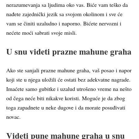
nerazumevanja sa ljudima oko vas. Biće vam teško da
nađete zajednički jezik sa svojom okolinom i sve će
vam se činiti uzaludno i naporno. Bićete nervozni i
nećete moći sabrati svoje misli.
U snu videti prazne mahune graha
Ako ste sanjali prazne mahune graha, vaš posao i napor
koji ste u njega uložili će ostati bez adekvatne nagrade.
Imaćete samo gubitke i uzalud utrošeno vreme na nešto
od čega neće biti nikakve koristi. Moguće je da zbog
toga zapadnete u neke dugove i da morate posuđivati
novac.
Videti pune mahune graha u snu