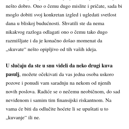
nešto dobro. Ono o čemu dugo mislite i pričate, sada bi
moglo dobiti svoj konkretan izgled i ugledati svetlost
dana u bliskoj budućnosti. Shvatili ste da nema
nikakvog razloga odlagati ono o čemu tako dugo
razmišljate i da je konačno došao momenat da
„skuvate“ nešto opipljivo od tih vaših ideja.
U slučaju da ste u snu videli da neko drugi kuva
pasulj
, možete očekivati da vas jedna osoba uskoro
pozove i ponudi vam saradnju na nekom od njenih
novih poslova. Radiće se o nečemu neobičnom, do sad
neviđenom i samim tim finansijski riskantnom. Na
vama će biti da odlučite hoćete li se upuštati u to
„kuvanje“ ili ne.