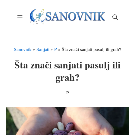
Skip
to
Mobile Menu
Search
content
Sanovnik – Sanjarica
Sanovnik
»
Sanjati
»
P
»
Šta znači sanjati pasulj ili grah?
Šta znači sanjati pasulj ili
grah?
P