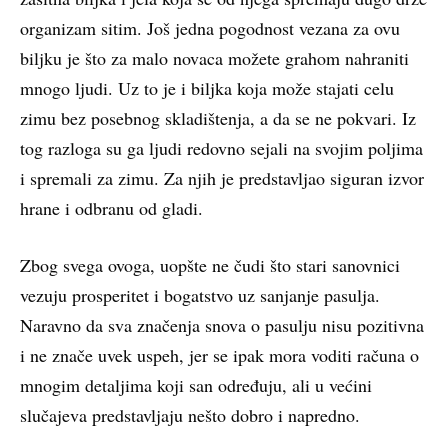
organizam sitim. Još jedna pogodnost vezana za ovu
biljku je što za malo novaca možete grahom nahraniti
mnogo ljudi. Uz to je i biljka koja može stajati celu
zimu bez posebnog skladištenja, a da se ne pokvari. Iz
tog razloga su ga ljudi redovno sejali na svojim poljima
i spremali za zimu. Za njih je predstavljao siguran izvor
hrane i odbranu od gladi.
Zbog svega ovoga, uopšte ne čudi što stari sanovnici
vezuju prosperitet i bogatstvo uz sanjanje pasulja.
Naravno da sva značenja snova o pasulju nisu pozitivna
i ne znače uvek uspeh, jer se ipak mora voditi računa o
mnogim detaljima koji san određuju, ali u većini
slučajeva predstavljaju nešto dobro i napredno.