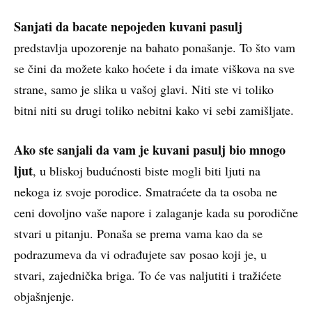
Sanjati da bacate nepojeden kuvani pasulj
predstavlja upozorenje na bahato ponašanje. To što vam
se čini da možete kako hoćete i da imate viškova na sve
strane, samo je slika u vašoj glavi. Niti ste vi toliko
bitni niti su drugi toliko nebitni kako vi sebi zamišljate.
Ako ste sanjali da vam je kuvani pasulj bio mnogo
ljut
, u bliskoj budućnosti biste mogli biti ljuti na
nekoga iz svoje porodice. Smatraćete da ta osoba ne
ceni dovoljno vaše napore i zalaganje kada su porodične
stvari u pitanju. Ponaša se prema vama kao da se
podrazumeva da vi odrađujete sav posao koji je, u
stvari, zajednička briga. To će vas naljutiti i tražićete
objašnjenje.