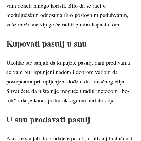
vam doneti mnogo koristi. Bilo da se radi o
međuljudskim odnosima ili o poslovnim poduhvatim,
vaše moždane vijuge će raditi punim kapacitetom.
Kupovati pasulj u snu
Ukoliko ste sanjali da kupujete pasulj, dani pred vama
će vam biti ispunjeni nadom i dobrom voljom da
postepenim prikupljanjem dođete do konačnog cilja.
Shvatićete da ništa nije moguće uraditi metodom „ho-
ruk“ i da je korak po korak siguran hod do cilja.
U snu prodavati pasulj
Ako ste sanjali da prodajete pasulj, u bliskoj budućnosti