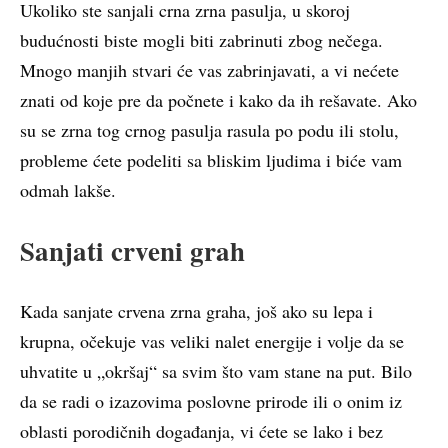
Ukoliko ste sanjali crna zrna pasulja, u skoroj
budućnosti biste mogli biti zabrinuti zbog nečega.
Mnogo manjih stvari će vas zabrinjavati, a vi nećete
znati od koje pre da počnete i kako da ih rešavate. Ako
su se zrna tog crnog pasulja rasula po podu ili stolu,
probleme ćete podeliti sa bliskim ljudima i biće vam
odmah lakše.
Sanjati crveni grah
Kada sanjate crvena zrna graha, još ako su lepa i
krupna, očekuje vas veliki nalet energije i volje da se
uhvatite u „okršaj“ sa svim što vam stane na put. Bilo
da se radi o izazovima poslovne prirode ili o onim iz
oblasti porodičnih događanja, vi ćete se lako i bez