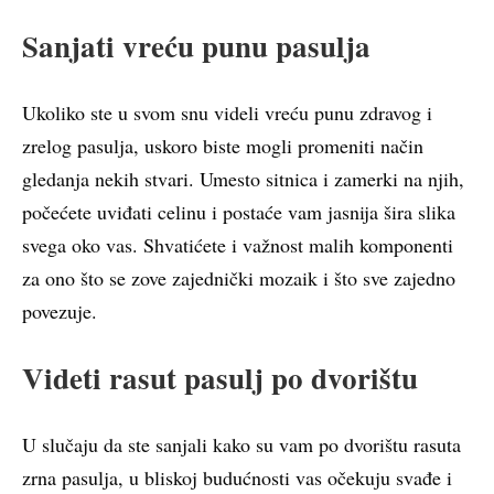
Sanjati vreću punu pasulja
Ukoliko ste u svom snu videli vreću punu zdravog i
zrelog pasulja, uskoro biste mogli promeniti način
gledanja nekih stvari. Umesto sitnica i zamerki na njih,
počećete uviđati celinu i postaće vam jasnija šira slika
svega oko vas. Shvatićete i važnost malih komponenti
za ono što se zove zajednički mozaik i što sve zajedno
povezuje.
Videti rasut pasulj po dvorištu
U slučaju da ste sanjali kako su vam po dvorištu rasuta
zrna pasulja, u bliskoj budućnosti vas očekuju svađe i