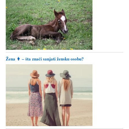
Žena 👩 – šta znači sanjati žensku osobu?