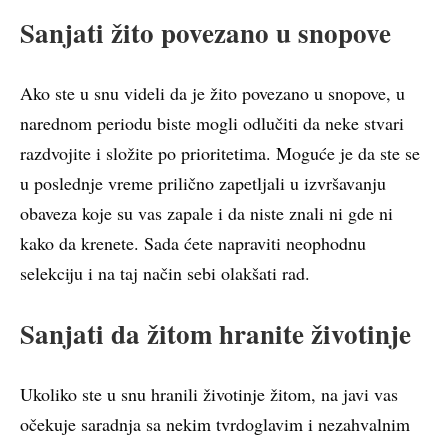
Sanjati žito povezano u snopove
Ako ste u snu videli da je žito povezano u snopove, u
narednom periodu biste mogli odlučiti da neke stvari
razdvojite i složite po prioritetima. Moguće je da ste se
u poslednje vreme prilično zapetljali u izvršavanju
obaveza koje su vas zapale i da niste znali ni gde ni
kako da krenete. Sada ćete napraviti neophodnu
selekciju i na taj način sebi olakšati rad.
Sanjati da žitom hranite životinje
Ukoliko ste u snu hranili životinje žitom, na javi vas
očekuje saradnja sa nekim tvrdoglavim i nezahvalnim