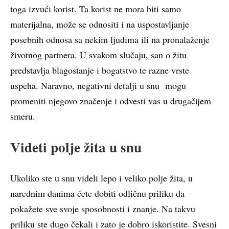
toga izvući korist. Ta korist ne mora biti samo
materijalna, može se odnositi i na uspostavljanje
posebnih odnosa sa nekim ljudima ili na pronalaženje
životnog partnera. U svakom slučaju, san o žitu
predstavlja blagostanje i bogatstvo te razne vrste
uspeha. Naravno, negativni detalji u snu mogu
promeniti njegovo značenje i odvesti vas u drugačijem
smeru.
Videti polje žita u snu
Ukoliko ste u snu videli lepo i veliko polje žita, u
narednim danima ćete dobiti odličnu priliku da
pokažete sve svoje sposobnosti i znanje. Na takvu
priliku ste dugo čekali i zato je dobro iskoristite. Svesni