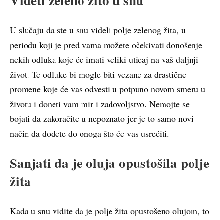
Videti zeleno žito u snu
U slučaju da ste u snu videli polje zelenog žita, u
periodu koji je pred vama možete očekivati donošenje
nekih odluka koje će imati veliki uticaj na vaš daljnji
život. Te odluke bi mogle biti vezane za drastične
promene koje će vas odvesti u potpuno novom smeru u
životu i doneti vam mir i zadovoljstvo. Nemojte se
bojati da zakoračite u nepoznato jer je to samo novi
način da dođete do onoga što će vas usrećiti.
Sanjati da je oluja opustošila polje
žita
Kada u snu vidite da je polje žita opustošeno olujom, to