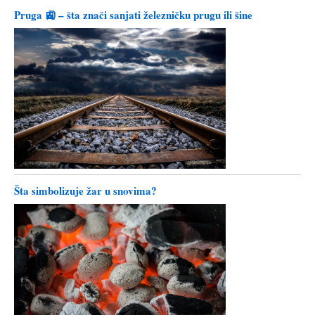
Pruga 🚉 – šta znači sanjati železničku prugu ili šine
Šta simbolizuje žar u snovima?