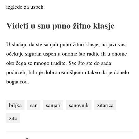
izglede za uspeh.
Videti u snu puno žitno klasje
U slučaju da ste sanjali puno žitno klasje, na javi vas
očekuje siguran uspeh u onome što radite ili u onome
oko čega se mnogo trudite. Sve što ste do sada
poduzeli, bilo je dobro osmišljeno i takvo da je donelo
bogat rod.
biljka
san
sanjati
sanovnik
zitarica
zito