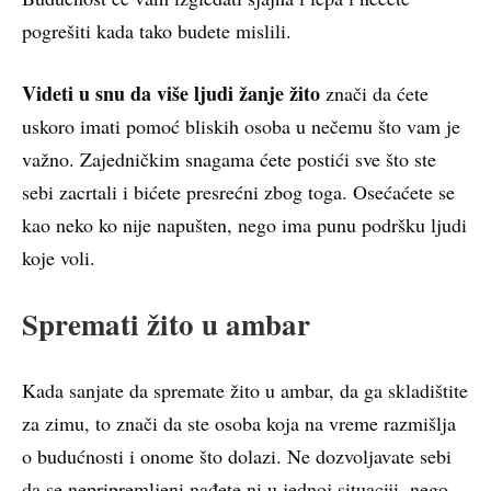
pogrešiti kada tako budete mislili.
Videti u snu da više ljudi žanje žito
znači da ćete
uskoro imati pomoć bliskih osoba u nečemu što vam je
važno. Zajedničkim snagama ćete postići sve što ste
sebi zacrtali i bićete presrećni zbog toga. Osećaćete se
kao neko ko nije napušten, nego ima punu podršku ljudi
koje voli.
Spremati žito u ambar
Kada sanjate da spremate žito u ambar, da ga skladištite
za zimu, to znači da ste osoba koja na vreme razmišlja
o budućnosti i onome što dolazi. Ne dozvoljavate sebi
da se nepripremljeni nađete ni u jednoj situaciji, nego