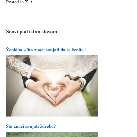
Posted in
Ž
•
Snovi pod istim slovom
Ženidba – šta znači sanjati da se ženite?
Šta znači sanjati ždrebe?