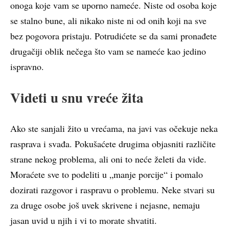
onoga koje vam se uporno nameće. Niste od osoba koje
se stalno bune, ali nikako niste ni od onih koji na sve
bez pogovora pristaju. Potrudićete se da sami pronađete
drugačiji oblik nečega što vam se nameće kao jedino
ispravno.
Videti u snu vreće žita
Ako ste sanjali žito u vrećama, na javi vas očekuje neka
rasprava i svađa. Pokušaćete drugima objasniti različite
strane nekog problema, ali oni to neće želeti da vide.
Moraćete sve to podeliti u „manje porcije“ i pomalo
dozirati razgovor i raspravu o problemu. Neke stvari su
za druge osobe još uvek skrivene i nejasne, nemaju
jasan uvid u njih i vi to morate shvatiti.