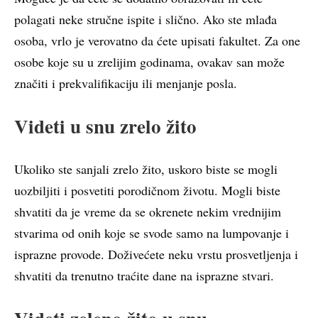
polagati neke stručne ispite i slično. Ako ste mlađa
osoba, vrlo je verovatno da ćete upisati fakultet. Za one
osobe koje su u zrelijim godinama, ovakav san može
značiti i prekvalifikaciju ili menjanje posla.
Videti u snu zrelo žito
Ukoliko ste sanjali zrelo žito, uskoro biste se mogli
uozbiljiti i posvetiti porodičnom životu. Mogli biste
shvatiti da je vreme da se okrenete nekim vrednijim
stvarima od onih koje se svode samo na lumpovanje i
isprazne provode. Doživećete neku vrstu prosvetljenja i
shvatiti da trenutno traćite dane na isprazne stvari.