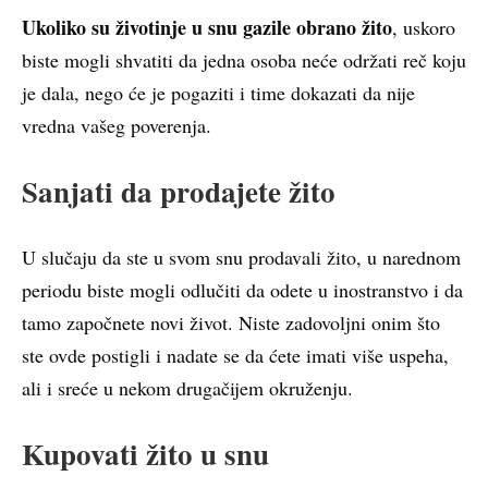
Ukoliko su životinje u snu gazile obrano žito
, uskoro
biste mogli shvatiti da jedna osoba neće održati reč koju
je dala, nego će je pogaziti i time dokazati da nije
vredna vašeg poverenja.
Sanjati da prodajete žito
U slučaju da ste u svom snu prodavali žito, u narednom
periodu biste mogli odlučiti da odete u inostranstvo i da
tamo započnete novi život. Niste zadovoljni onim što
ste ovde postigli i nadate se da ćete imati više uspeha,
ali i sreće u nekom drugačijem okruženju.
Kupovati žito u snu