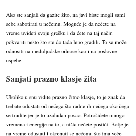
Ako ste sanjali da gazite žito, na javi biste mogli sami
sebe sabotirati u nečemu. Moguće je da nećete na
vreme uvideti svoju grešku i da ćete na taj način
pokvariti nešto što ste do tada lepo gradili. To se može
odnositi na međuljudske odnose kao i na poslovne
uspehe.
Sanjati prazno klasje žita
Ukoliko u snu vidite prazno žitno klasje, to je znak da
trebate odustati od nečega što radite ili nečega oko čega
se trudite jer je to uzaludan posao. Potrošićete mnogo
vremena i energije na to, a ništa nećete postići. Bolje je
na vreme odustati i okrenuti se nečemu što ima veće