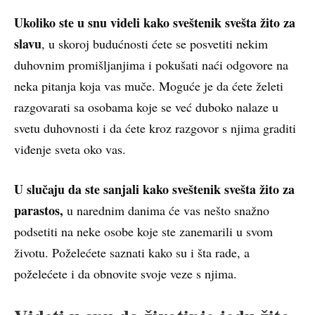
Ukoliko ste u snu videli kako sveštenik svešta žito za
slavu
, u skoroj budućnosti ćete se posvetiti nekim
duhovnim promišljanjima i pokušati naći odgovore na
neka pitanja koja vas muče. Moguće je da ćete želeti
razgovarati sa osobama koje se već duboko nalaze u
svetu duhovnosti i da ćete kroz razgovor s njima graditi
viđenje sveta oko vas.
U slučaju da ste sanjali kako sveštenik svešta žito za
parastos,
u narednim danima će vas nešto snažno
podsetiti na neke osobe koje ste zanemarili u svom
životu. Poželećete saznati kako su i šta rade, a
poželećete i da obnovite svoje veze s njima.