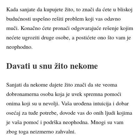
Kada sanjate da kupujete žito, to znači da ćete u bliskoj
budućnosti uspešno rešiti problem koji vas odavno
muči. Konačno ćete pronaći odgovarajuće rešenje kojim
nećete ugroziti druge osobe, a postićete ono što vam je
neophodno.
Davati u snu žito nekome
Sanjati da nekome dajete žito znači da ste veoma
dobronamerna osoba koja je uvek spremna pomoći
onima koji su u nevolji. Vaša urođena intuicija i dobar
osećaj za tuđe potrebe, dovode vas do onih ljudi kojima
je vaša pomoć i podrška neophodna. Mnogi su vam
zbog toga neizmerno zahvalni.