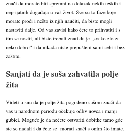
znači da morate biti spremni na dolazak nekih teških i
neprijatnih događaja u vaš život. Sve su to faze koje
morate proći i nešto iz njih naučiti, da biste mogli
nastaviti dalje. Od vas zavisi kako ćete to prihvatiti i s
tim se nositi, ali biste trebali znati da je „svako zlo za
neko dobro“ i da nikada niste prepušteni sami sebi i bez
zaštite.
Sanjati da je suša zahvatila polje
žita
Videti u snu da je polje žita pogođeno sušom znači da
vas u narednom periodu očekuje odliv novca i manji
gubici. Moguće je da nećete ostvariti dobitke tamo gde
ste se nadali i da ćete se morati snaći s onim što imate.