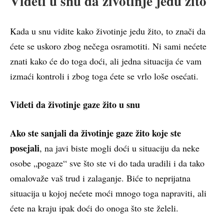
Videti u snu da životinje jedu žito
Kada u snu vidite kako životinje jedu žito, to znači da
ćete se uskoro zbog nečega osramotiti. Ni sami nećete
znati kako će do toga doći, ali jedna situacija će vam
izmaći kontroli i zbog toga ćete se vrlo loše osećati.
Videti da životinje gaze žito u snu
Ako ste sanjali da životinje gaze žito koje ste
posejali
, na javi biste mogli doći u situaciju da neke
osobe „pogaze“ sve što ste vi do tada uradili i da tako
omalovaže vaš trud i zalaganje. Biće to neprijatna
situacija u kojoj nećete moći mnogo toga napraviti, ali
ćete na kraju ipak doći do onoga što ste želeli.