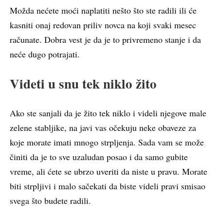
Možda nećete moći naplatiti nešto što ste radili ili će
kasniti onaj redovan priliv novca na koji svaki mesec
računate. Dobra vest je da je to privremeno stanje i da
neće dugo potrajati.
Videti u snu tek niklo žito
Ako ste sanjali da je žito tek niklo i videli njegove male
zelene stabljike, na javi vas očekuju neke obaveze za
koje morate imati mnogo strpljenja. Sada vam se može
činiti da je to sve uzaludan posao i da samo gubite
vreme, ali ćete se ubrzo uveriti da niste u pravu. Morate
biti strpljivi i malo sačekati da biste videli pravi smisao
svega što budete radili.