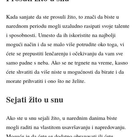
Kada sanjate da ste prosuli žito, to znači da biste u
narednom periodu mogli uzaludno rasipati svoje talente
i sposobnosti. Umesto da ih iskoristite na najbolji
mogući način i da se malo više potrudite oko toga, vi
ćete se prepustiti lenčarenju i očekivanju da vam sve
samo padne s neba. Ako se ne trgnete na vreme, kasno
ćete shvatiti da više niste u mogućnosti da birate i da
morate prihvatiti i ono što ne želite.
Sejati žito u snu
Ako ste u snu sejali žito, u narednim danima biste
mogli raditi na vlastitom usavršavanju i napredovanju.
Moguće je da ćete se dodatno obrazovati ili ćete