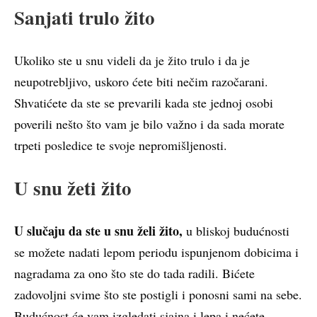
Sanjati trulo žito
Ukoliko ste u snu videli da je žito trulo i da je
neupotrebljivo, uskoro ćete biti nečim razočarani.
Shvatićete da ste se prevarili kada ste jednoj osobi
poverili nešto što vam je bilo važno i da sada morate
trpeti posledice te svoje nepromišljenosti.
U snu žeti žito
U slučaju da ste u snu želi žito,
u bliskoj budućnosti
se možete nadati lepom periodu ispunjenom dobicima i
nagradama za ono što ste do tada radili. Bićete
zadovoljni svime što ste postigli i ponosni sami na sebe.
Budućnost će vam izgledati sjajna i lepa i nećete