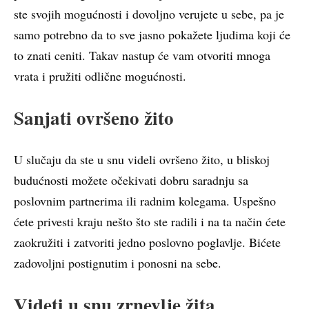
ste svojih mogućnosti i dovoljno verujete u sebe, pa je
samo potrebno da to sve jasno pokažete ljudima koji će
to znati ceniti. Takav nastup će vam otvoriti mnoga
vrata i pružiti odlične mogućnosti.
Sanjati ovršeno žito
U slučaju da ste u snu videli ovršeno žito, u bliskoj
budućnosti možete očekivati dobru saradnju sa
poslovnim partnerima ili radnim kolegama. Uspešno
ćete privesti kraju nešto što ste radili i na ta način ćete
zaokružiti i zatvoriti jedno poslovno poglavlje. Bićete
zadovoljni postignutim i ponosni na sebe.
Videti u snu zrnevlje žita