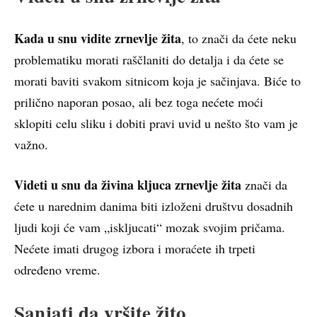
Kada u snu vidite zrnevlje žita
, to znači da ćete neku
problematiku morati raščlaniti do detalja i da ćete se
morati baviti svakom sitnicom koja je sačinjava. Biće to
prilično naporan posao, ali bez toga nećete moći
sklopiti celu sliku i dobiti pravi uvid u nešto što vam je
važno.
Videti u snu da živina kljuca zrnevlje žita
znači da
ćete u narednim danima biti izloženi društvu dosadnih
ljudi koji će vam „iskljucati“ mozak svojim pričama.
Nećete imati drugog izbora i moraćete ih trpeti
određeno vreme.
Sanjati da vršite žito