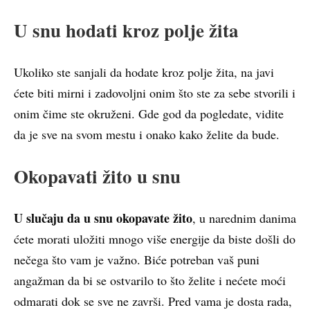
U snu hodati kroz polje žita
Ukoliko ste sanjali da hodate kroz polje žita, na javi
ćete biti mirni i zadovoljni onim što ste za sebe stvorili i
onim čime ste okruženi. Gde god da pogledate, vidite
da je sve na svom mestu i onako kako želite da bude.
Okopavati žito u snu
U slučaju da u snu okopavate žito
, u narednim danima
ćete morati uložiti mnogo više energije da biste došli do
nečega što vam je važno. Biće potreban vaš puni
angažman da bi se ostvarilo to što želite i nećete moći
odmarati dok se sve ne završi. Pred vama je dosta rada,