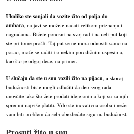
Ukoliko ste sanjali da vozite žito od polja do
ambara
, na javi se možete nadati velikom priznanju i
nagradama. Bićete ponosni na svoj rad i na celi put koji
ste pri tome prošli. Taj put se ne mora odnositi samo na
posao, može se raditi i o nekim porodičnim uspesima,
kao što je odgoj dece, na primer.
U slučaju da ste u snu vozili žito na pijacu
, u skoroj
budućnosti biste mogli odlučiti da deo svog rada
unovčite tako što ćete prodati ideje onima koji su za njih
spremni najviše platiti. Vrlo ste inovativna osoba i neće
vam biti problem da sebi obezbedite sigurnu budućnost.
Prosuti žito u snu