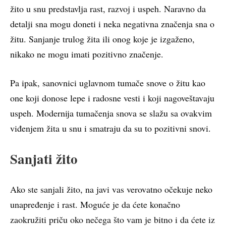
žito u snu predstavlja rast, razvoj i uspeh. Naravno da
detalji sna mogu doneti i neka negativna značenja sna o
žitu. Sanjanje trulog žita ili onog koje je izgaženo,
nikako ne mogu imati pozitivno značenje.
Pa ipak, sanovnici uglavnom tumače snove o žitu kao
one koji donose lepe i radosne vesti i koji nagoveštavaju
uspeh. Modernija tumačenja snova se slažu sa ovakvim
viđenjem žita u snu i smatraju da su to pozitivni snovi.
Sanjati žito
Ako ste sanjali žito, na javi vas verovatno očekuje neko
unapređenje i rast. Moguće je da ćete konačno
zaokružiti priču oko nečega što vam je bitno i da ćete iz