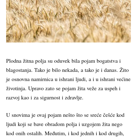
Plodna žitna polja su oduvek bila pojam bogatstva i
blagostanja. Tako je bilo nekada, a tako je i danas. Žito
je osnovna namirnica u ishrani ljudi, a i u ishrani većine
životinja. Upravo zato se pojam žita veže za uspeh i
razvoj kao i za sigurnost i zdravlje.
U snovima je ovaj pojam nešto što se sreće češće kod
ljudi koji se bave obradom polja i uzgojem žita nego
kod onih ostalih. Međutim, i kod jednih i kod drugih,