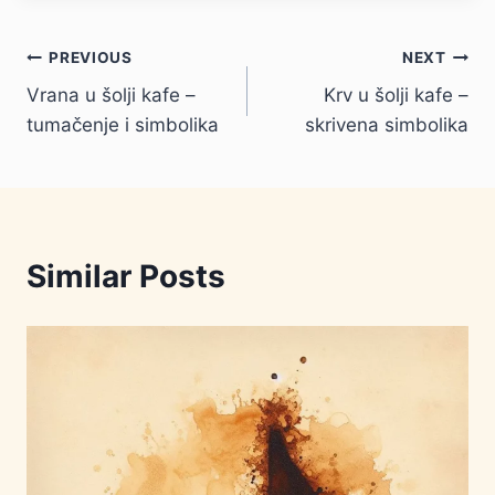
Kretanje
PREVIOUS
NEXT
Vrana u šolji kafe –
Krv u šolji kafe –
članka
tumačenje i simbolika
skrivena simbolika
Similar Posts