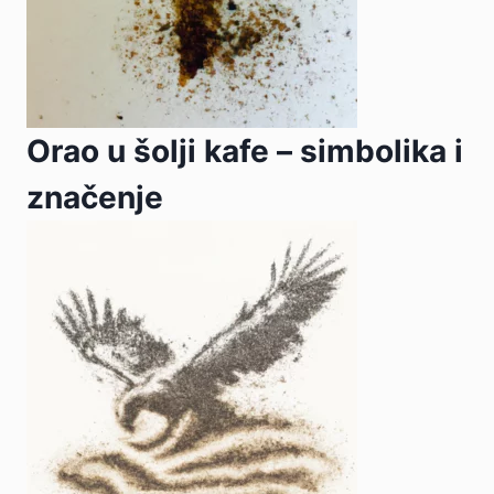
Orao u šolji kafe – simbolika i
značenje