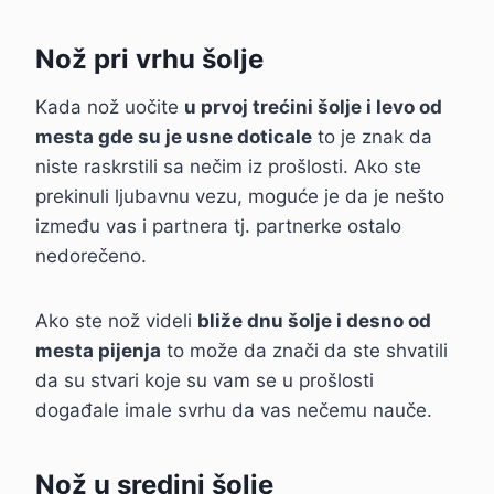
Nož pri vrhu šolje
Kada nož uočite
u prvoj trećini šolje i levo od
mesta gde su je usne doticale
to je znak da
niste raskrstili sa nečim iz prošlosti. Ako ste
prekinuli ljubavnu vezu, moguće je da je nešto
između vas i partnera tj. partnerke ostalo
nedorečeno.
Ako ste nož videli
bliže dnu šolje i desno od
mesta pijenja
to može da znači da ste shvatili
da su stvari koje su vam se u prošlosti
događale imale svrhu da vas nečemu nauče.
Nož u sredini šolje