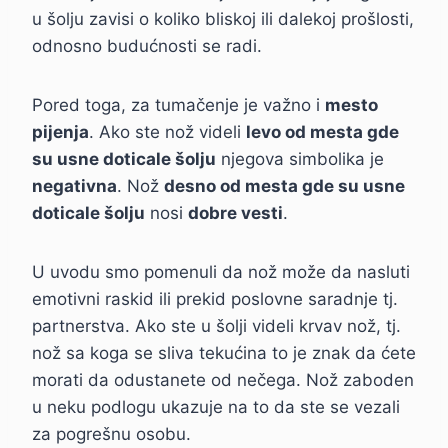
u šolju zavisi o koliko bliskoj ili dalekoj prošlosti,
odnosno budućnosti se radi.
Pored toga, za tumačenje je važno i
mesto
pijenja
. Ako ste nož videli
levo od mesta gde
su usne doticale šolju
njegova simbolika je
negativna
. Nož
desno od mesta gde su usne
doticale šolju
nosi
dobre vesti
.
U uvodu smo pomenuli da nož može da nasluti
emotivni raskid ili prekid poslovne saradnje tj.
partnerstva. Ako ste u šolji videli krvav nož, tj.
nož sa koga se sliva tekućina to je znak da ćete
morati da odustanete od nečega. Nož zaboden
u neku podlogu ukazuje na to da ste se vezali
za pogrešnu osobu.