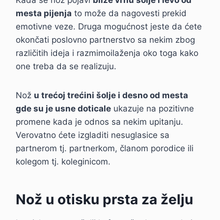
Kada se nož pojavi
bliže vrhu šolje i levo od
mesta pijenja
to može da nagovesti prekid
emotivne veze. Druga mogućnost jeste da ćete
okončati poslovno partnerstvo sa nekim zbog
različitih ideja i razmimoilaženja oko toga kako
one treba da se realizuju.
Nož
u trećoj trećini šolje i desno od mesta
gde su je usne doticale
ukazuje na pozitivne
promene kada je odnos sa nekim upitanju.
Verovatno ćete izgladiti nesuglasice sa
partnerom tj. partnerkom, članom porodice ili
kolegom tj. koleginicom.
Nož u otisku prsta za želju