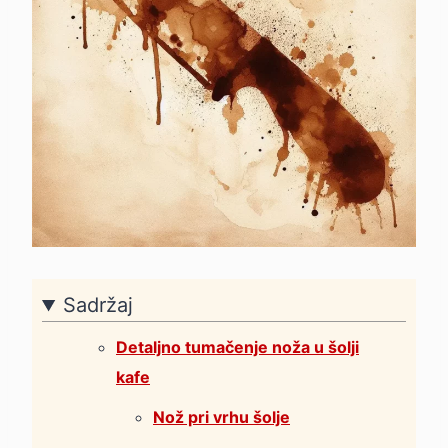
Sadržaj
Detaljno tumačenje noža u šolji
kafe
Nož pri vrhu šolje