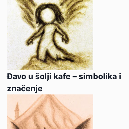
Đavo u šolji kafe – simbolika i
značenje