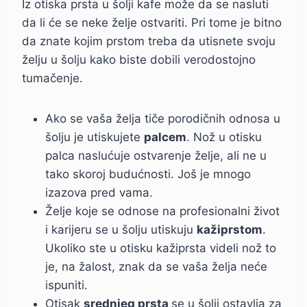
Iz otiska prsta u šolji kafe može da se nasluti
da li će se neke želje ostvariti. Pri tome je bitno
da znate kojim prstom treba da utisnete svoju
želju u šolju kako biste dobili verodostojno
tumačenje.
Ako se vaša želja tiče porodičnih odnosa u
šolju je utiskujete
palcem
. Nož u otisku
palca naslućuje ostvarenje želje, ali ne u
tako skoroj budućnosti. Još je mnogo
izazova pred vama.
Želje koje se odnose na profesionalni život
i karijeru se u šolju utiskuju
kažiprstom
.
Ukoliko ste u otisku kažiprsta videli nož to
je, na žalost, znak da se vaša želja neće
ispuniti.
Otisak
srednjeg prsta
se u šolji ostavlja za