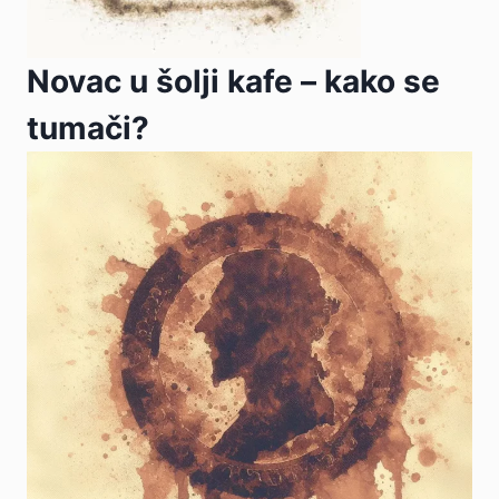
Novac u šolji kafe – kako se
tumači?