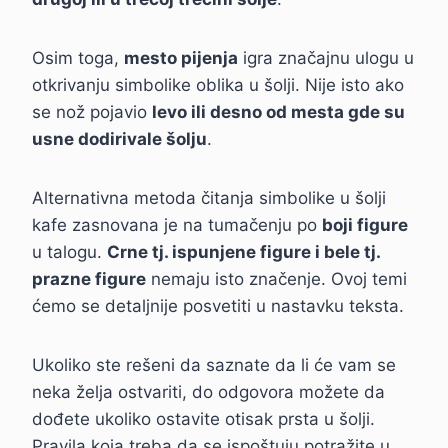
Osim toga,
mesto pijenja
igra značajnu ulogu u
otkrivanju simbolike oblika u šolji. Nije isto ako
se nož pojavio
levo ili desno od mesta gde su
usne dodirivale šolju
.
Alternativna metoda čitanja simbolike u šolji
kafe zasnovana je na tumačenju po
boji figure
u talogu.
Crne tj. ispunjene figure i bele tj.
prazne figure
nemaju isto značenje. Ovoj temi
ćemo se detaljnije posvetiti u nastavku teksta.
Ukoliko ste rešeni da saznate da li će vam se
neka želja ostvariti, do odgovora možete da
dođete ukoliko ostavite otisak prsta u šolji.
Pravila koja treba da se ispoštuju potražite u