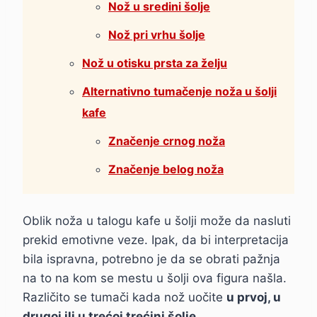
Nož u sredini šolje
Nož pri vrhu šolje
Nož u otisku prsta za želju
Alternativno tumačenje noža u šolji
kafe
Značenje crnog noža
Značenje belog noža
Oblik noža u talogu kafe u šolji može da nasluti
prekid emotivne veze. Ipak, da bi interpretacija
bila ispravna, potrebno je da se obrati pažnja
na to na kom se mestu u šolji ova figura našla.
Različito se tumači kada nož uočite
u prvoj, u
drugoj ili u trećoj trećini šolje
.