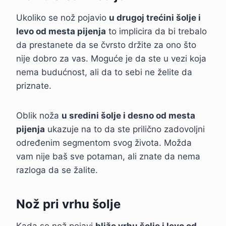
Ukoliko se nož pojavio
u drugoj trećini šolje i
levo od mesta pijenja
to implicira da bi trebalo
da prestanete da se čvrsto držite za ono što
nije dobro za vas. Moguće je da ste u vezi koja
nema budućnost, ali da to sebi ne želite da
priznate.
Oblik noža
u sredini šolje i desno od mesta
pijenja
ukazuje na to da ste prilično zadovoljni
određenim segmentom svog života. Možda
vam nije baš sve potaman, ali znate da nema
razloga da se žalite.
Nož pri vrhu šolje