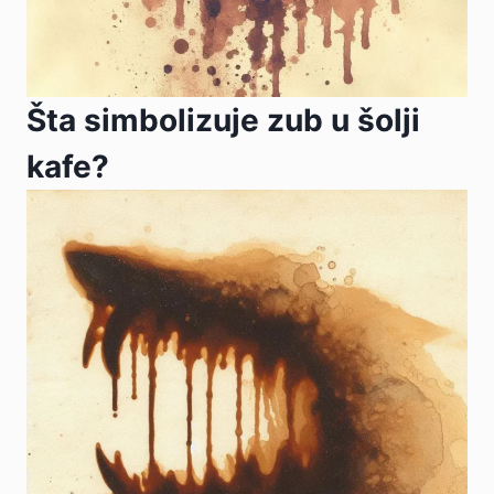
Šta simbolizuje zub u šolji
kafe?