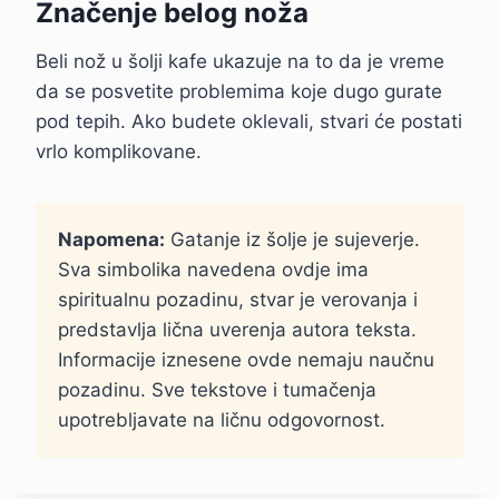
Značenje belog noža
Beli nož u šolji kafe ukazuje na to da je vreme
da se posvetite problemima koje dugo gurate
pod tepih. Ako budete oklevali, stvari će postati
vrlo komplikovane.
Napomena:
Gatanje iz šolje je sujeverje.
Sva simbolika navedena ovdje ima
spiritualnu pozadinu, stvar je verovanja i
predstavlja lična uverenja autora teksta.
Informacije iznesene ovde nemaju naučnu
pozadinu. Sve tekstove i tumačenja
upotrebljavate na ličnu odgovornost.