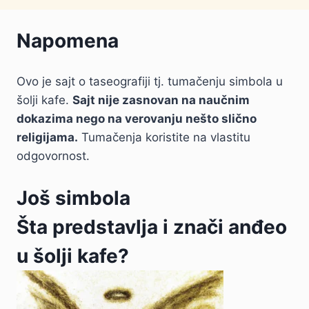
Napomena
Ovo je sajt o taseografiji tj. tumačenju simbola u
šolji kafe.
Sajt nije zasnovan na naučnim
dokazima nego na verovanju nešto slično
religijama.
Tumačenja koristite na vlastitu
odgovornost.
Još simbola
Šta predstavlja i znači anđeo
u šolji kafe?