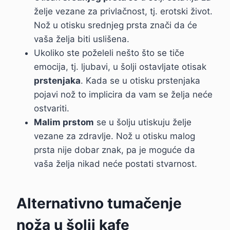
želje vezane za privlačnost, tj. erotski život.
Nož u otisku srednjeg prsta znači da će
vaša želja biti uslišena.
Ukoliko ste poželeli nešto što se tiče
emocija, tj. ljubavi, u šolji ostavljate otisak
prstenjaka
. Kada se u otisku prstenjaka
pojavi nož to implicira da vam se želja neće
ostvariti.
Malim prstom
se u šolju utiskuju želje
vezane za zdravlje. Nož u otisku malog
prsta nije dobar znak, pa je moguće da
vaša želja nikad neće postati stvarnost.
Alternativno tumačenje
noža u šolji kafe