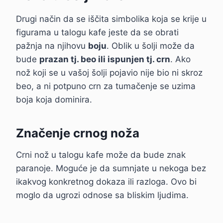
Drugi način da se iščita simbolika koja se krije u
figurama u talogu kafe jeste da se obrati
pažnja na njihovu
boju
. Oblik u šolji može da
bude
prazan tj. beo ili ispunjen tj. crn
. Ako
nož koji se u vašoj šolji pojavio nije bio ni skroz
beo, a ni potpuno crn za tumačenje se uzima
boja koja dominira.
Značenje crnog noža
Crni nož u talogu kafe može da bude znak
paranoje. Moguće je da sumnjate u nekoga bez
ikakvog konkretnog dokaza ili razloga. Ovo bi
moglo da ugrozi odnose sa bliskim ljudima.