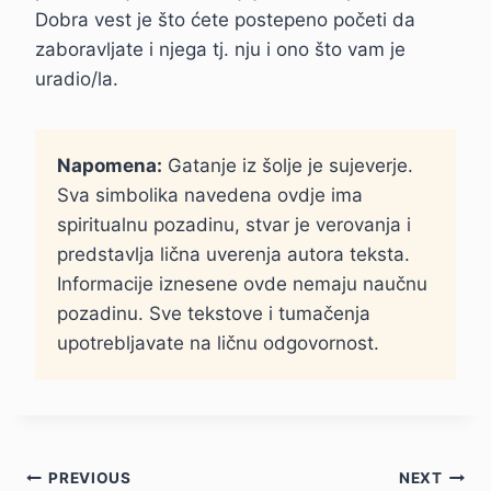
Dobra vest je što ćete postepeno početi da
zaboravljate i njega tj. nju i ono što vam je
uradio/la.
Napomena:
Gatanje iz šolje je sujeverje.
Sva simbolika navedena ovdje ima
spiritualnu pozadinu, stvar je verovanja i
predstavlja lična uverenja autora teksta.
Informacije iznesene ovde nemaju naučnu
pozadinu. Sve tekstove i tumačenja
upotrebljavate na ličnu odgovornost.
Kretanje
PREVIOUS
NEXT