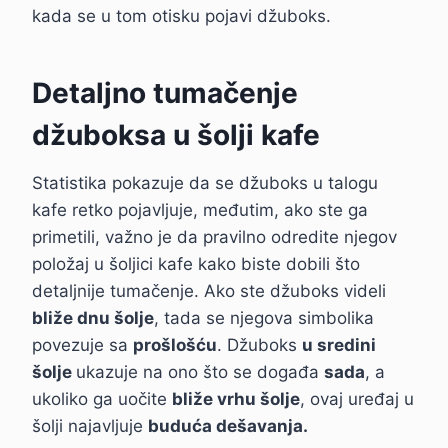
kada se u tom otisku pojavi džuboks.
Detaljno tumačenje
džuboksa u šolji kafe
Statistika pokazuje da se džuboks u talogu
kafe retko pojavljuje, međutim, ako ste ga
primetili, važno je da pravilno odredite njegov
položaj u šoljici kafe kako biste dobili što
detaljnije tumačenje. Ako ste džuboks videli
bliže dnu šolje
, tada se njegova simbolika
povezuje sa
prošlošću
. Džuboks
u sredini
šolje
ukazuje na ono što se događa
sada
, a
ukoliko ga uočite
bliže vrhu šolje
, ovaj uređaj u
šolji najavljuje
buduća dešavanja.