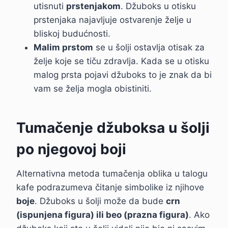
utisnuti
prstenjakom
. Džuboks u otisku
prstenjaka najavljuje ostvarenje želje u
bliskoj budućnosti.
Malim prstom
se u šolji ostavlja otisak za
želje koje se tiču zdravlja. Kada se u otisku
malog prsta pojavi džuboks to je znak da bi
vam se želja mogla obistiniti.
Tumačenje džuboksa u šolji
po njegovoj boji
Alternativna metoda tumačenja oblika u talogu
kafe podrazumeva čitanje simbolike iz njihove
boje
. Džuboks u šolji može da bude
crn
(ispunjena figura) ili beo (prazna figura)
. Ako