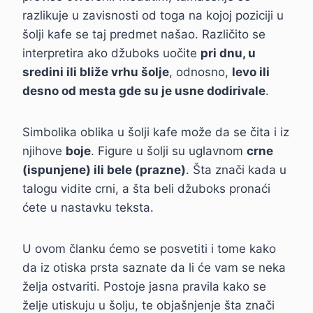
razlikuje u zavisnosti od toga na kojoj poziciji u
šolji kafe se taj predmet našao. Različito se
interpretira ako džuboks uočite
pri dnu, u
sredini ili bliže vrhu šolje
, odnosno,
levo ili
desno od mesta gde su je usne dodirivale
.
Simbolika oblika u šolji kafe može da se čita i iz
njihove
boje
. Figure u šolji su uglavnom
crne
(ispunjene) ili bele (prazne)
. Šta znači kada u
talogu vidite crni, a šta beli džuboks pronaći
ćete u nastavku teksta.
U ovom članku ćemo se posvetiti i tome kako
da iz otiska prsta saznate da li će vam se neka
želja ostvariti. Postoje jasna pravila kako se
želje utiskuju u šolju, te objašnjenje šta znači