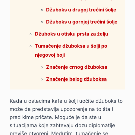
Džuboks u drugoj trećini šolje
Džuboks u gornjoj trećini šolje
Džuboks u otisku prsta za želju
Tumačenje džuboksa u šolji po
njegovoj boji
Značenje crnog džuboksa
Značenje belog džuboksa
Kada u ostacima kafe u šolji uočite džuboks to
može da predstavlja upozorenje na to šta i
pred kime pričate. Moguće je da ste u
situacijama koje zahtevaju dozu diplomatije
previše otvoreni. Međutim, tumačenje se