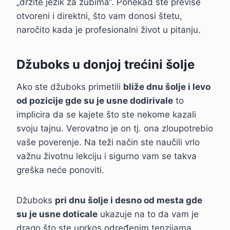
„držite jezik za zubima“. Ponekad ste previše
otvoreni i direktni, što vam donosi štetu,
naročito kada je profesionalni život u pitanju.
Džuboks u donjoj trećini šolje
Ako ste džuboks primetili
bliže dnu šolje i levo
od pozicije gde su je usne dodirivale
to
implicira da se kajete što ste nekome kazali
svoju tajnu. Verovatno je on tj. ona zloupotrebio
vaše poverenje. Na teži način ste naučili vrlo
važnu životnu lekciju i sigurno vam se takva
greška neće ponoviti.
Džuboks
pri dnu šolje i desno od mesta gde
su je usne doticale
ukazuje na to da vam je
drago što ste uprkos određenim tenzijama