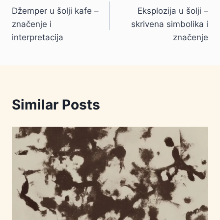
Džemper u šolji kafe –
Eksplozija u šolji –
članka
značenje i
skrivena simbolika i
interpretacija
značenje
Similar Posts