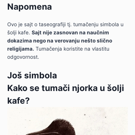
Napomena
Ovo je sajt o taseografiji tj. tumačenju simbola u
šolji kafe.
Sajt nije zasnovan na naučnim
dokazima nego na verovanju nešto slično
religijama.
Tumačenja koristite na vlastitu
odgovornost.
Još simbola
Kako se tumači njorka u šolji
kafe?