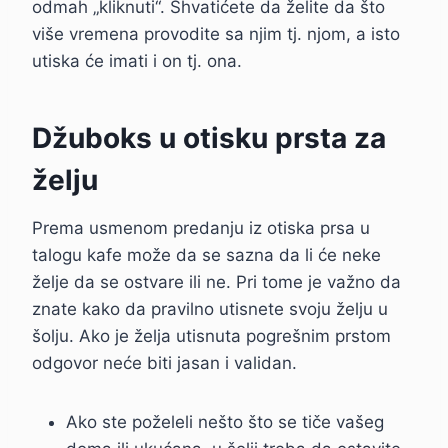
odmah „kliknuti“. Shvatićete da želite da što
više vremena provodite sa njim tj. njom, a isto
utiska će imati i on tj. ona.
Džuboks u otisku prsta za
želju
Prema usmenom predanju iz otiska prsa u
talogu kafe može da se sazna da li će neke
želje da se ostvare ili ne. Pri tome je važno da
znate kako da pravilno utisnete svoju želju u
šolju. Ako je želja utisnuta pogrešnim prstom
odgovor neće biti jasan i validan.
Ako ste poželeli nešto što se tiče vašeg