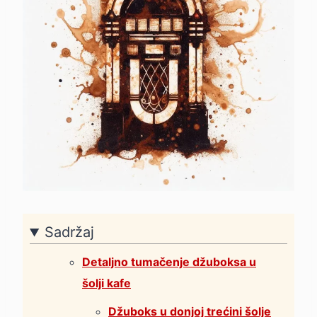
Sadržaj
Detaljno tumačenje džuboksa u
šolji kafe
Džuboks u donjoj trećini šolje