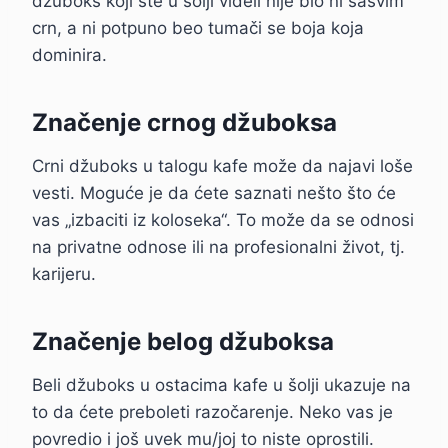
džuboks koji ste u šolji videli nije bio ni sasvim
crn, a ni potpuno beo tumači se boja koja
dominira.
Značenje crnog džuboksa
Crni džuboks u talogu kafe može da najavi loše
vesti. Moguće je da ćete saznati nešto što će
vas „izbaciti iz koloseka“. To može da se odnosi
na privatne odnose ili na profesionalni život, tj.
karijeru.
Značenje belog džuboksa
Beli džuboks u ostacima kafe u šolji ukazuje na
to da ćete preboleti razočarenje. Neko vas je
povredio i još uvek mu/joj to niste oprostili.