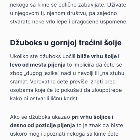
nekoga sa kime se odlično zabavljate. Uživate
u njegovom tj. njenom društvu, pa zajedno
stvarate neke vrlo lepe i dragocene uspomene.
Džuboks u gornjoj trećini šolje
Ukoliko ste džuboks uočili
bliže vrhu šolje i
levo od mesta pijenja
to implicira da ćete se
zbog „dugog jezika“ naći u nevolji ili „na stubu
srama“. Verovatno ćete previše izneti pred
osobama koje će to pokušati da zloupotrebe
kako bi ostvarili ličnu korist.
Ako se džuboks ukazao
pri vrhu šoljice i
desno od pozicije pijenja
to je znak da biste
uskoro mogli upoznati nekoga sa kime ćete