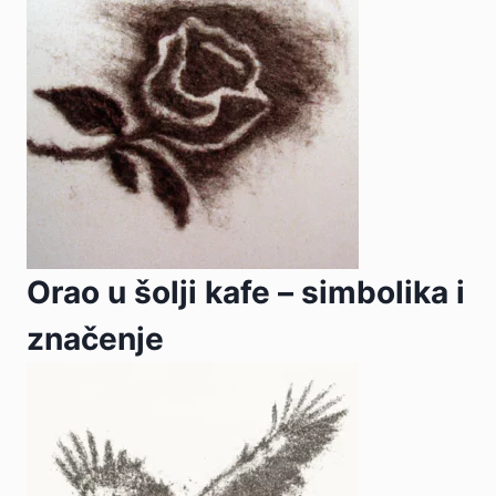
Orao u šolji kafe – simbolika i
značenje