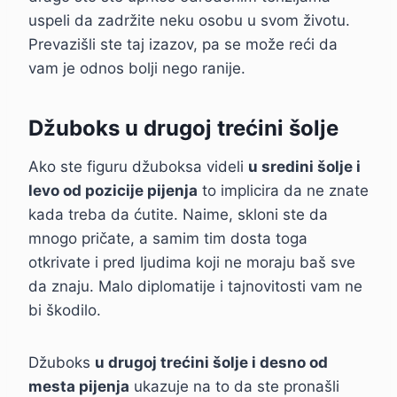
uspeli da zadržite neku osobu u svom životu.
Prevazišli ste taj izazov, pa se može reći da
vam je odnos bolji nego ranije.
Džuboks u drugoj trećini šolje
Ako ste figuru džuboksa videli
u sredini šolje i
levo od pozicije pijenja
to implicira da ne znate
kada treba da ćutite. Naime, skloni ste da
mnogo pričate, a samim tim dosta toga
otkrivate i pred ljudima koji ne moraju baš sve
da znaju. Malo diplomatije i tajnovitosti vam ne
bi škodilo.
Džuboks
u drugoj trećini šolje i desno od
mesta pijenja
ukazuje na to da ste pronašli