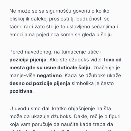
Ne može se sa sigurnošću govoriti o koliko
bliskoj ili dalekoj prošlosti tj. budućnosti se
tačno radi zato što je to uslovljeno sećanjima i
emocijama pojedinca kome se gleda u šolju.
Pored navedenog, na tumačenje utiče i
pozicija pijenja
. Ako ste džuboks videli
levo od
mesta gde su usne doticale šolju
, značenje je
manje-više
negativno
. Kada se džuboks ukaže
desno od pozicije pijenja
simbolika je često
pozitivna
.
U uvodu smo dali kratko objašnjenje na šta
može da ukazuje džuboks. Dakle, reč je o figuri
koja vam poručuje da naučite kada treba da