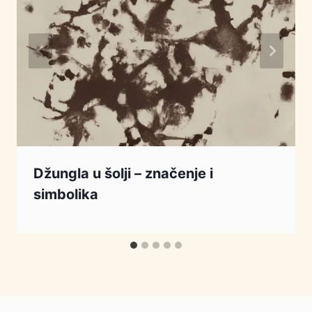
Džungla u šolji – značenje i
simbolika