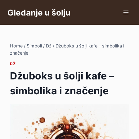
Skip
Gledanje u šolju
to
content
Home
/
Simboli
/
Dž
/
Džuboks u šolji kafe – simbolika i
značenje
DŽ
Džuboks u šolji kafe –
simbolika i značenje