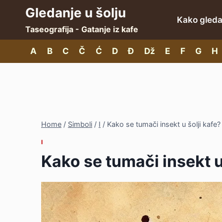
Skip
Gledanje u šolju
Kako gledat
to
Taseografija - Gatanje iz kafe
content
A
B
C
Č
Ć
D
Đ
Dž
E
F
G
H
Home
/
Simboli
/
I
/
Kako se tumači insekt u šolji kafe?
I
Kako se tumači insekt u