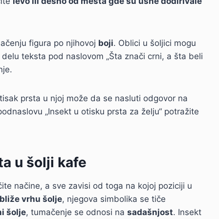
čite
levo ili desno od mesta gde su usne dodirivale
mačenju figura po njihovoj
boji
. Oblici u šoljici mogu
 delu teksta pod naslovom „Šta znači crni, a šta beli
nje.
 otisak prsta u njoj može da se nasluti odgovor na
U podnaslovu „Insekt u otisku prsta za želju“ potražite
a u šolji kafe
ite načine, a sve zavisi od toga na kojoj poziciji u
bliže vrhu šolje
, njegova simbolika se tiče
i šolje
, tumačenje se odnosi na
sadašnjost
. Insekt