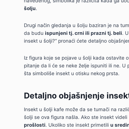
navedenog, simbolika je različita kada ga uo
šolju
.
Drugi način gledanja u šolju baziran je na tu
da budu
ispunjeni tj. crni ili prazni tj. beli
. U
insekt u šolji?“ pronaći ćete detaljno objašnje
Iz figura koje se pojave u šolji kada ostavite
pitanje da li će se neke želje ispuniti ili ne. 
šta simboliše insekt u otisku nekog prsta.
Detaljno objašnjenje insekt
Insekt u šolji kafe može da se tumači na različ
šolji se ova figura našla. Ako ste insekt videli
prošlosti
. Ukoliko ste insekt primetili
u sredin