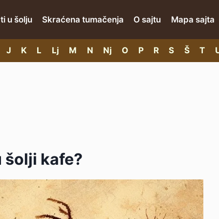
i u šolju
Skraćena tumačenja
O sajtu
Mapa sajta
J
K
L
Lj
M
N
Nj
O
P
R
S
Š
T
 šolji kafe?