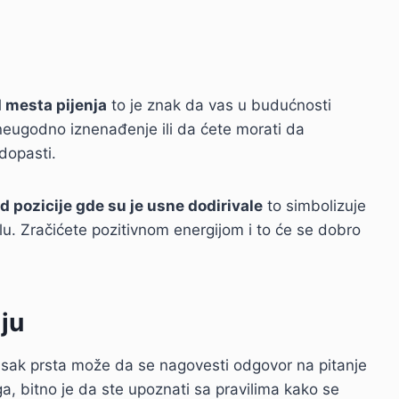
od mesta pijenja
to je znak da vas u budućnosti
neugodno iznenađenje ili da ćete morati da
dopasti.
od pozicije gde su je usne dodirivale
to simbolizuje
u. Zračićete pozitivnom energijom i to će se dobro
lju
 otisak prsta može da se nagovesti odgovor na pitanje
ega, bitno je da ste upoznati sa pravilima kako se