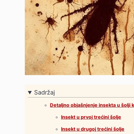
Sadržaj
Detaljno objašnjenje insekta u šolji 
Insekt u prvoj trećini šolje
Insekt u drugoj trećini šolje