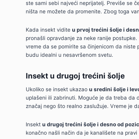
ste sami sebi najveći neprijatelj. Previše se
ništa ne možete da promenite. Zbog toga va
Kada insekt vidite
u prvoj trećini šolje i de
pronašli opravdanje za neke ranije postupke. 
vreme da se pomirite sa činjenicom da niste p
budu idealni u nesavršenom svetu.
Insekt u drugoj trećini šolje
Ukoliko se insekt ukazao
u sredini šolje i l
uplašeni ili zabrinuti. Moguće je da treba da
značaj nego što realno zaslužuje. Vreme je d
Insekt
u drugoj trećini šolje i desno od pozic
konačno našli način da je kanališete na pravi n