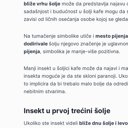
bliže vrhu šolje
može da predstavlja najavu 
sadašnjost i budućnost u šolji kafe mogu da se
zavisi od ličnih osećanja osobe kojoj se gleda 
Na tumačenje simbolike utiče i
mesto pijenja
dodirivale
šolju njegovo značenje je uglavnom
pijenja
, simbolika je manje-više pozitivna.
Manji insekt u šoljici kafe može da najavi i man
insekta moguće je da ste skloni paranoji. Ukoli
to implicira da bi trebalo malo bolje da odredi
nebitnim stvarima.
Insekt u prvoj trećini šolje
Ukoliko ste insekt videli
bliže dnu šolje i lev