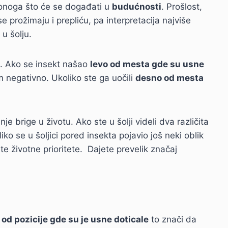
onoga što će se događati u
budućnosti
. Prošlost,
 prožimaju i prepliću, pa interpretacija najviše
u šolju.
. Ako se insekt našao
levo od mesta gde su usne
 negativno. Ukoliko ste ga uočili
desno od mesta
je brige u životu. Ako ste u šolji videli dva različita
ko se u šoljici pored insekta pojavio još neki oblik
te životne prioritete. Dajete prevelik značaj
o od pozicije gde su je usne doticale
to znači da