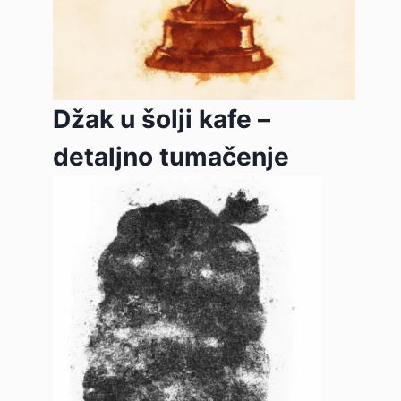
Džak u šolji kafe –
detaljno tumačenje