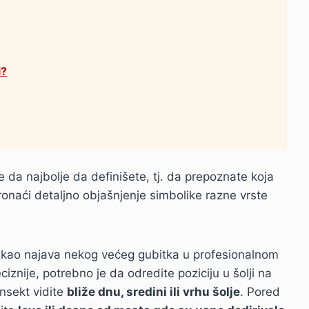
i?
te da najbolje da definišete, tj. da prepoznate koja
ronaći detaljno objašnjenje simbolike razne vrste
i kao najava nekog većeg gubitka u profesionalnom
iznije, potrebno je da odredite poziciju u šolji na
insekt vidite
bliže dnu, sredini ili vrhu šolje
. Pored