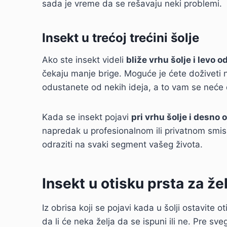
sada je vreme da se rešavaju neki problemi.
Insekt u trećoj trećini šolje
Ako ste insekt videli
bliže vrhu šolje i levo 
čekaju manje brige. Moguće je ćete doživeti 
odustanete od nekih ideja, a to vam se neće 
Kada se insekt pojavi
pri vrhu šolje i desno 
napredak u profesionalnom ili privatnom smisl
odraziti na svaki segment vašeg života.
Insekt u otisku prsta za že
Iz obrisa koji se pojavi kada u šolji ostavite
da li će neka želja da se ispuni ili ne. Pre sv