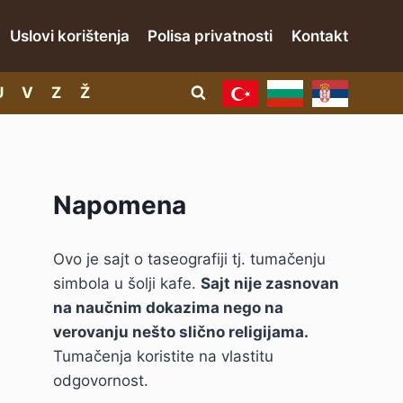
Uslovi korištenja
Polisa privatnosti
Kontakt
U
V
Z
Ž
Napomena
Ovo je sajt o taseografiji tj. tumačenju
simbola u šolji kafe.
Sajt nije zasnovan
na naučnim dokazima nego na
verovanju nešto slično religijama.
Tumačenja koristite na vlastitu
odgovornost.