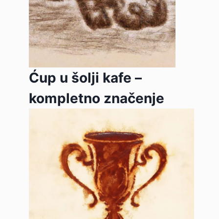
Ćup u šolji kafe –
kompletno značenje