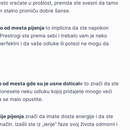
 često vraćate u prošlost, premda ste svesni da tamo
m stalno promiču dobre šanse.
sno od mesta pijenja
to implicira da ste napokon
Prestrogi ste prema sebi i trebalo vam je neko
erfektni i da vaše odluke ili potezi ne mogu da
evo od mesta gde su je usne dotical
e to znači da ste
 donesete neku odluku kojoj pridajete mnogo veći
a se malo opustite.
ije pijenja
znači da imate dosta energije i da ste
ačin. Izašli ste iz „lenje“ faze svoj života odmorni i