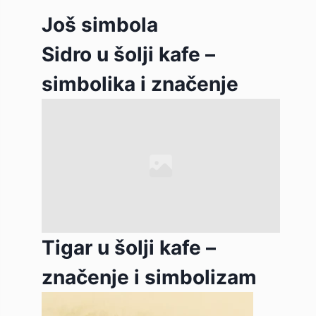
Još simbola
Sidro u šolji kafe –
simbolika i značenje
Tigar u šolji kafe –
značenje i simbolizam