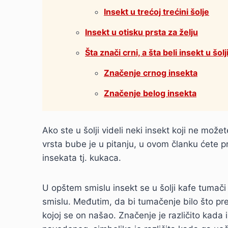
Insekt u trećoj trećini šolje
Insekt u otisku prsta za želju
Šta znači crni, a šta beli insekt u šolj
Značenje crnog insekta
Značenje belog insekta
Ako ste u šolji videli neki insekt koji ne može
vrsta bube je u pitanju, u ovom članku ćete p
insekata tj. kukaca.
U opštem smislu insekt se u šolji kafe tumač
smislu. Međutim, da bi tumačenje bilo što prec
kojoj se on našao. Značenje je različito kada 