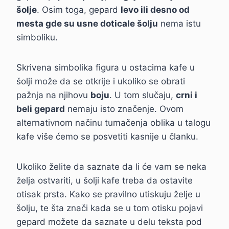
šolje
. Osim toga, gepard
levo ili desno od
mesta gde su usne doticale šolju
nema istu
simboliku.
Skrivena simbolika figura u ostacima kafe u
šolji može da se otkrije i ukoliko se obrati
pažnja na njihovu
boju
. U tom slučaju,
crni i
beli gepard
nemaju isto značenje. Ovom
alternativnom načinu tumačenja oblika u talogu
kafe više ćemo se posvetiti kasnije u članku.
Ukoliko želite da saznate da li će vam se neka
želja ostvariti, u šolji kafe treba da ostavite
otisak prsta. Kako se pravilno utiskuju želje u
šolju, te šta znači kada se u tom otisku pojavi
gepard možete da saznate u delu teksta pod