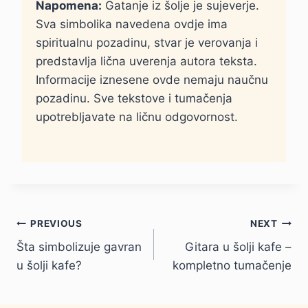
Napomena:
Gatanje iz šolje je sujeverje.
Sva simbolika navedena ovdje ima
spiritualnu pozadinu, stvar je verovanja i
predstavlja lična uverenja autora teksta.
Informacije iznesene ovde nemaju naučnu
pozadinu. Sve tekstove i tumačenja
upotrebljavate na ličnu odgovornost.
Kretanje
PREVIOUS
NEXT
Šta simbolizuje gavran
Gitara u šolji kafe –
članka
u šolji kafe?
kompletno tumačenje