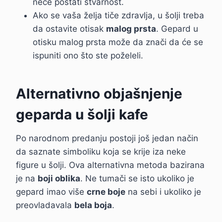
neće postati stvarnost.
Ako se vaša želja tiče zdravlja, u šolji treba
da ostavite otisak
malog prsta
. Gepard u
otisku malog prsta može da znači da će se
ispuniti ono što ste poželeli.
Alternativno objašnjenje
geparda u šolji kafe
Po narodnom predanju postoji još jedan način
da saznate simboliku koja se krije iza neke
figure u šolji. Ova alternativna metoda bazirana
je na
boji oblika
. Ne tumači se isto ukoliko je
gepard imao više
crne boje
na sebi i ukoliko je
preovladavala
bela boja
.