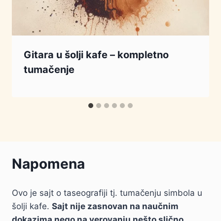
Gitara u šolji kafe – kompletno
tumačenje
Napomena
Ovo je sajt o taseografiji tj. tumačenju simbola u
šolji kafe.
Sajt nije zasnovan na naučnim
dokazima nego na verovanju nešto slično