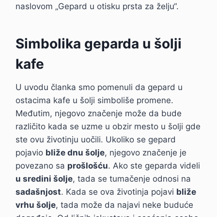
naslovom „Gepard u otisku prsta za želju“.
Simbolika geparda u šolji
kafe
U uvodu članka smo pomenuli da gepard u
ostacima kafe u šolji simboliše promene.
Međutim, njegovo značenje može da bude
različito kada se uzme u obzir mesto u šolji gde
ste ovu životinju uočili. Ukoliko se gepard
pojavio
bliže dnu šolje
, njegovo značenje je
povezano sa
prošlošću
. Ako ste geparda videli
u sredini šolje
, tada se tumačenje odnosi na
sadašnjost
. Kada se ova životinja pojavi
bliže
vrhu šolje
, tada može da najavi neke buduće