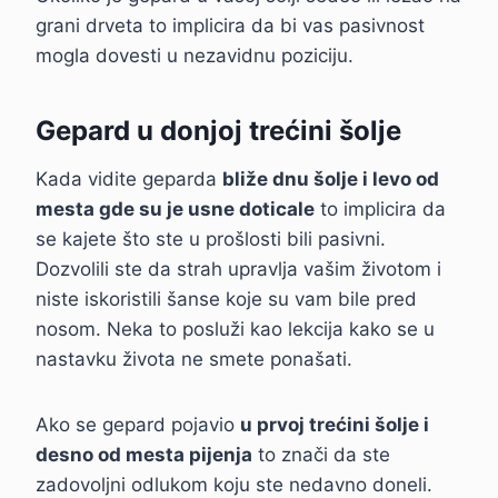
grani drveta to implicira da bi vas pasivnost
mogla dovesti u nezavidnu poziciju.
Gepard u donjoj trećini šolje
Kada vidite geparda
bliže dnu šolje i levo od
mesta gde su je usne doticale
to implicira da
se kajete što ste u prošlosti bili pasivni.
Dozvolili ste da strah upravlja vašim životom i
niste iskoristili šanse koje su vam bile pred
nosom. Neka to posluži kao lekcija kako se u
nastavku života ne smete ponašati.
Ako se gepard pojavio
u prvoj trećini šolje i
desno od mesta pijenja
to znači da ste
zadovoljni odlukom koju ste nedavno doneli.