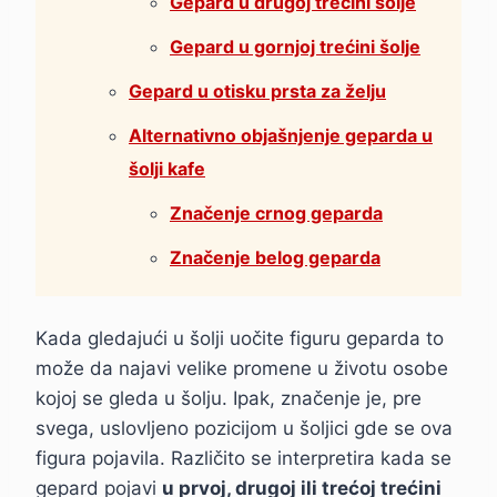
Gepard u drugoj trećini šolje
Gepard u gornjoj trećini šolje
Gepard u otisku prsta za želju
Alternativno objašnjenje geparda u
šolji kafe
Značenje crnog geparda
Značenje belog geparda
Kada gledajući u šolji uočite figuru geparda to
može da najavi velike promene u životu osobe
kojoj se gleda u šolju. Ipak, značenje je, pre
svega, uslovljeno pozicijom u šoljici gde se ova
figura pojavila. Različito se interpretira kada se
gepard pojavi
u prvoj, drugoj ili trećoj trećini