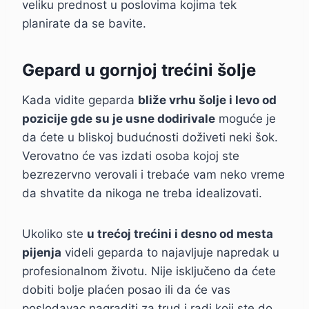
veliku prednost u poslovima kojima tek
planirate da se bavite.
Gepard u gornjoj trećini šolje
Kada vidite geparda
bliže vrhu šolje i levo od
pozicije gde su je usne dodirivale
moguće je
da ćete u bliskoj budućnosti doživeti neki šok.
Verovatno će vas izdati osoba kojoj ste
bezrezervno verovali i trebaće vam neko vreme
da shvatite da nikoga ne treba idealizovati.
Ukoliko ste
u trećoj trećini i desno od mesta
pijenja
videli geparda to najavljuje napredak u
profesionalnom životu. Nije isključeno da ćete
dobiti bolje plaćen posao ili da će vas
poslodavac nagraditi za trud i radi koji ste do