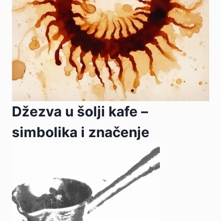
Džezva u šolji kafe –
simbolika i značenje