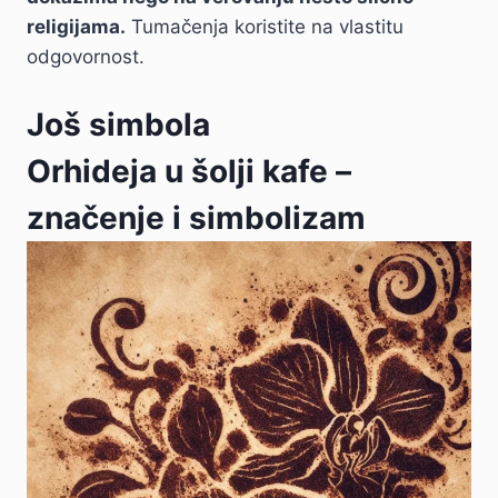
religijama.
Tumačenja koristite na vlastitu
odgovornost.
Još simbola
Orhideja u šolji kafe –
značenje i simbolizam