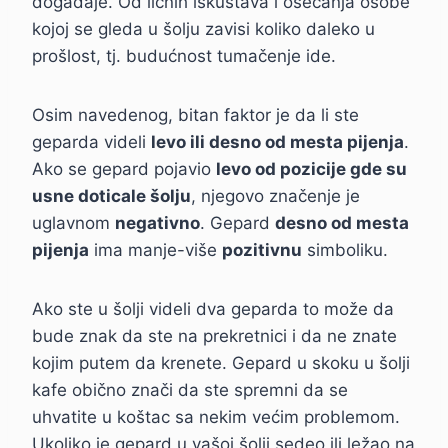
događaje. Od ličnih iskustava i osećanja osobe
kojoj se gleda u šolju zavisi koliko daleko u
prošlost, tj. budućnost tumačenje ide.
Osim navedenog, bitan faktor je da li ste
geparda videli
levo ili desno od mesta pijenja
.
Ako se gepard pojavio
levo od pozicije gde su
usne doticale šolju
, njegovo značenje je
uglavnom
negativno
. Gepard
desno od mesta
pijenja
ima manje-više
pozitivnu
simboliku.
Ako ste u šolji videli dva geparda to može da
bude znak da ste na prekretnici i da ne znate
kojim putem da krenete. Gepard u skoku u šolji
kafe obično znači da ste spremni da se
uhvatite u koštac sa nekim većim problemom.
Ukoliko je gepard u vašoj šolji sedeo ili ležao na