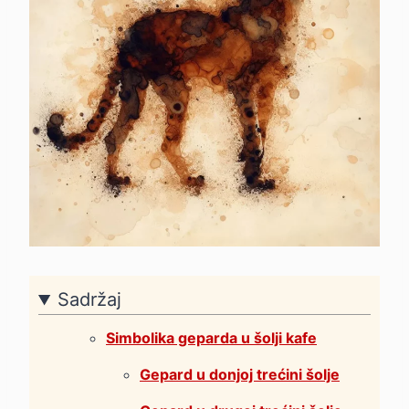
Sadržaj
Simbolika geparda u šolji kafe
Gepard u donjoj trećini šolje