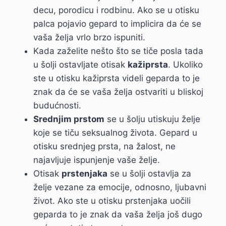
decu, porodicu i rodbinu. Ako se u otisku
palca pojavio gepard to implicira da će se
vaša želja vrlo brzo ispuniti.
Kada zaželite nešto što se tiče posla tada
u šolji ostavljate otisak
kažiprsta
. Ukoliko
ste u otisku kažiprsta videli geparda to je
znak da će se vaša želja ostvariti u bliskoj
budućnosti.
Srednjim prstom
se u šolju utiskuju želje
koje se tiču seksualnog života. Gepard u
otisku srednjeg prsta, na žalost, ne
najavljuje ispunjenje vaše želje.
Otisak
prstenjaka
se u šolji ostavlja za
želje vezane za emocije, odnosno, ljubavni
život. Ako ste u otisku prstenjaka uočili
geparda to je znak da vaša želja još dugo