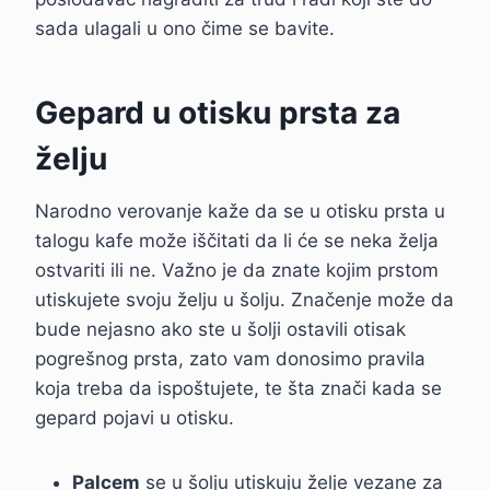
sada ulagali u ono čime se bavite.
Gepard u otisku prsta za
želju
Narodno verovanje kaže da se u otisku prsta u
talogu kafe može iščitati da li će se neka želja
ostvariti ili ne. Važno je da znate kojim prstom
utiskujete svoju želju u šolju. Značenje može da
bude nejasno ako ste u šolji ostavili otisak
pogrešnog prsta, zato vam donosimo pravila
koja treba da ispoštujete, te šta znači kada se
gepard pojavi u otisku.
Palcem
se u šolju utiskuju želje vezane za