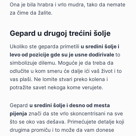
Ona je bila hrabra i vrlo mudra, tako da nemate
za čime da žalite.
Gepard u drugoj trećini šolje
Ukoliko ste geparda primetili
u sredini šolje i
levo od pozicije gde su je usne dodirivale
to
simbolizuje dilemu. Moguće je da treba da
odlučite u kom smeru će dalje ići vaš život i to
vas plaši. Ne lomite stvari preko kolena i
potražite savet nekoga kome verujete.
Gepard
u sredini šolje i desno od mesta
pijenja
znači da ste vrlo skoncentrisani na sve
što se oko vas dešava. Primećujete detalje koji
drugima promiču i to može da vam donese