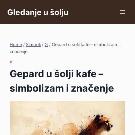
Skip
Gledanje u šolju
to
content
Home
/
Simboli
/
G
/
Gepard u šolji kafe – simbolizam i
značenje
G
Gepard u šolji kafe –
simbolizam i značenje