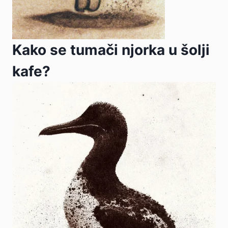
Kako se tumači njorka u šolji
kafe?