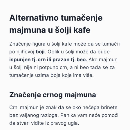
Alternativno tumačenje
majmuna u šolji kafe
Značenje figura u šolji kafe može da se tumači i
po njihovoj
boji
. Oblik u šolji može da bude
ispunjen tj. crn ili prazan tj. beo.
Ako majmun
u šolji nije ni potpuno crn, a ni beo tada se za
tumačenje uzima boja koje ima više.
Značenje crnog majmuna
Crni majmun je znak da se oko nečega brinete
bez valjanog razloga. Panika vam neće pomoći
da stvari vidite iz pravog ugla.