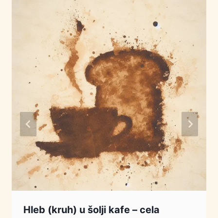
Hleb (kruh) u šolji kafe – cela