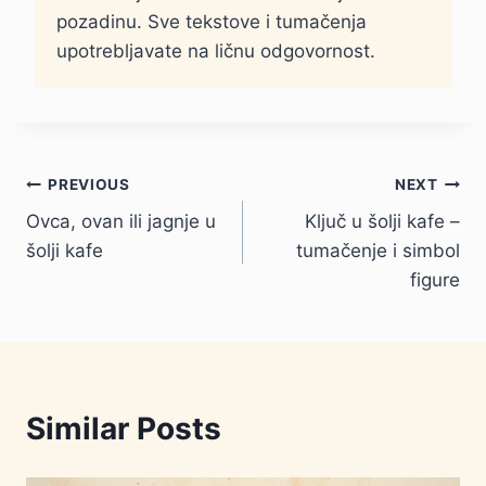
pozadinu. Sve tekstove i tumačenja
upotrebljavate na ličnu odgovornost.
Kretanje
PREVIOUS
NEXT
Ovca, ovan ili jagnje u
Ključ u šolji kafe –
članka
šolji kafe
tumačenje i simbol
figure
Similar Posts