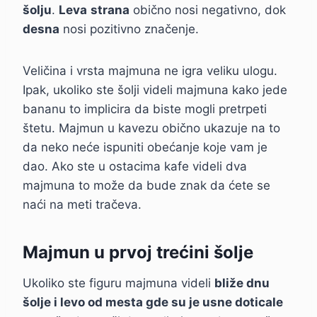
šolju
.
Leva
strana
obično nosi negativno, dok
desna
nosi pozitivno značenje.
Veličina i vrsta majmuna ne igra veliku ulogu.
Ipak, ukoliko ste šolji videli majmuna kako jede
bananu to implicira da biste mogli pretrpeti
štetu. Majmun u kavezu obično ukazuje na to
da neko neće ispuniti obećanje koje vam je
dao. Ako ste u ostacima kafe videli dva
majmuna to može da bude znak da ćete se
naći na meti tračeva.
Majmun u prvoj trećini šolje
Ukoliko ste figuru majmuna videli
bliže dnu
šolje i levo od mesta gde su je usne doticale