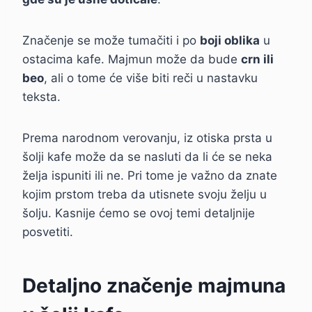
Značenje se može tumačiti i po
boji oblika
u
ostacima kafe. Majmun može da bude
crn ili
beo
, ali o tome će više biti reči u nastavku
teksta.
Prema narodnom verovanju, iz otiska prsta u
šolji kafe može da se nasluti da li će se neka
želja ispuniti ili ne. Pri tome je važno da znate
kojim prstom treba da utisnete svoju želju u
šolju. Kasnije ćemo se ovoj temi detaljnije
posvetiti.
Detaljno značenje majmuna