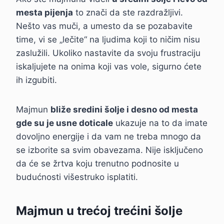
mesta pijenja
to znači da ste razdražljivi.
Nešto vas muči, a umesto da se pozabavite
time, vi se „lečite“ na ljudima koji to ničim nisu
zaslužili. Ukoliko nastavite da svoju frustraciju
iskaljujete na onima koji vas vole, sigurno ćete
ih izgubiti.
Majmun
bliže sredini šolje i desno od mesta
gde su je usne doticale
ukazuje na to da imate
dovoljno energije i da vam ne treba mnogo da
se izborite sa svim obavezama. Nije isključeno
da će se žrtva koju trenutno podnosite u
budućnosti višestruko isplatiti.
Majmun u trećoj trećini šolje