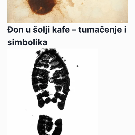
Đon u šolji kafe – tumačenje i
simbolika