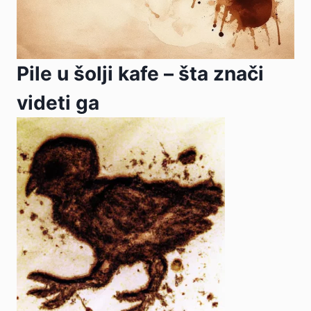
Pile u šolji kafe – šta znači
videti ga