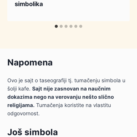
simbolika
Napomena
Ovo je sajt o taseografiji tj. tumačenju simbola u
šolji kafe.
Sajt nije zasnovan na naučnim
dokazima nego na verovanju nešto slično
religijama.
Tumačenja koristite na vlastitu
odgovornost.
Još simbola