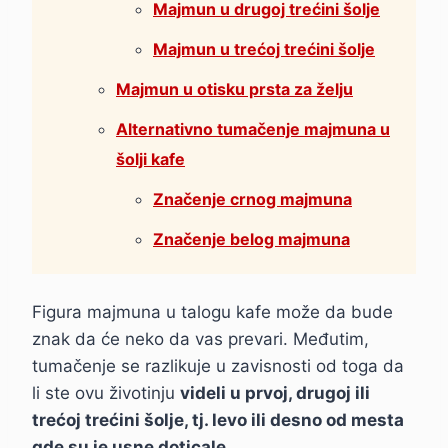
Majmun u drugoj trećini šolje
Majmun u trećoj trećini šolje
Majmun u otisku prsta za želju
Alternativno tumačenje majmuna u
šolji kafe
Značenje crnog majmuna
Značenje belog majmuna
Figura majmuna u talogu kafe može da bude
znak da će neko da vas prevari. Međutim,
tumačenje se razlikuje u zavisnosti od toga da
li ste ovu životinju
videli u prvoj, drugoj ili
trećoj trećini šolje, tj. levo ili desno od mesta
gde su je usne doticale
.