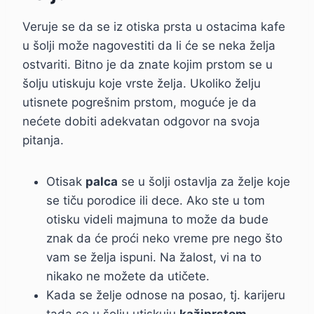
Veruje se da se iz otiska prsta u ostacima kafe
u šolji može nagovestiti da li će se neka želja
ostvariti. Bitno je da znate kojim prstom se u
šolju utiskuju koje vrste želja. Ukoliko želju
utisnete pogrešnim prstom, moguće je da
nećete dobiti adekvatan odgovor na svoja
pitanja.
Otisak
palca
se u šolji ostavlja za želje koje
se tiču porodice ili dece. Ako ste u tom
otisku videli majmuna to može da bude
znak da će proći neko vreme pre nego što
vam se želja ispuni. Na žalost, vi na to
nikako ne možete da utičete.
Kada se želje odnose na posao, tj. karijeru