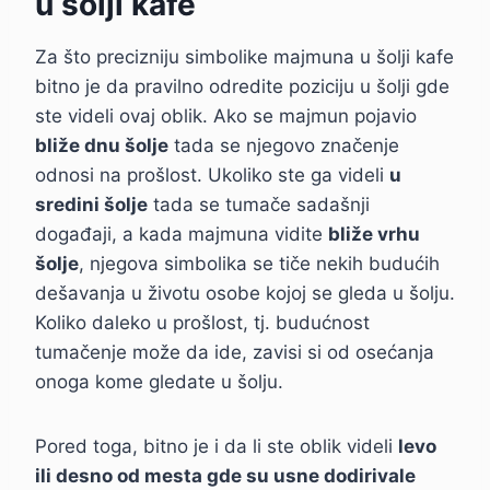
u šolji kafe
Za što precizniju simbolike majmuna u šolji kafe
bitno je da pravilno odredite poziciju u šolji gde
ste videli ovaj oblik. Ako se majmun pojavio
bliže dnu šolje
tada se njegovo značenje
odnosi na prošlost. Ukoliko ste ga videli
u
sredini šolje
tada se tumače sadašnji
događaji, a kada majmuna vidite
bliže vrhu
šolje
, njegova simbolika se tiče nekih budućih
dešavanja u životu osobe kojoj se gleda u šolju.
Koliko daleko u prošlost, tj. budućnost
tumačenje može da ide, zavisi si od osećanja
onoga kome gledate u šolju.
Pored toga, bitno je i da li ste oblik videli
levo
ili desno od mesta gde su usne dodirivale