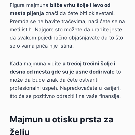
Figura majmuna
bliže vrhu šolje i levo od
mesta pijenja
znači da ćete biti oklevetani.
Premda se ne bavite tračevima, naći ćete se na
meti istih. Najgore što možete da uradite jeste
da svakom pojedinačno objašnjavate da to što
se o vama priča nije istina.
Kada majmuna vidite
u trećoj trećini šolje i
desno od mesta gde su je usne dodirivale
to
može da bude znak da ćete ostvariti
profesionalni uspeh. Napredovaćete u karijeri,
što će se pozitivno odraziti i na vaše finansije.
Majmun u otisku prsta za
želju