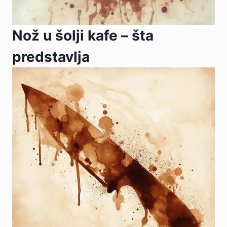
Nož u šolji kafe – šta
predstavlja