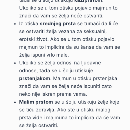
tada se u šolju utiskuju
kažiprstom
.
Ukoliko se u tom otisku pojavio majmun to
znači da vam se želja neće ostvariti.
Iz otiska
srednjeg prsta
se tumači da li će
se ostvariti želja vezana za seksualni,
erotski život. Ako se u tom otisku pojavio
majmun to implicira da su šanse da vam se
želja ispuni vrlo male.
Ukoliko se želja odnosi na ljubavne
odnose, tada se u šolju utiskuje
prstenjakom
. Majmun u otisku prstenjaka
znači da vam se želja neće ispuniti zato
neko nije iskren prema vama.
Malim prstom
se u šolju utiskuju želje koje
se tiču zdravlja. Ako ste u otisku malog
prsta videli majmuna to implicira da će vam
se želja ostvariti.