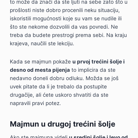
to može da znači da ste ljuti na sebe zato što u
prošlosti niste dobro procenili neku situaciju,
iskoristili mogućnosti koje su vam se nudile ili
što ste nekome dozvolili da vas povredi. Ne
treba da budete prestrogi prema sebi. Na kraju
krajeva, naučili ste lekciju.
Kada se majmun pokaže
u prvoj trećini šolje i
desno od mesta pijenja
to implicira da ste
nedavno doneli dobru odluku. Možda se još
uvek pitate da li je trebalo da postupite
drugačije, ali ćete uskoro shvatiti da ste
napravili pravi potez.
Majmun u drugoj trećini šolje
Ako ste majmuna videli
u sredini šolje i levo od