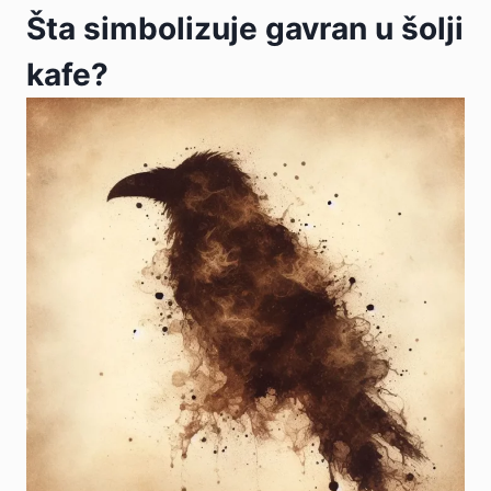
Šta simbolizuje gavran u šolji
kafe?