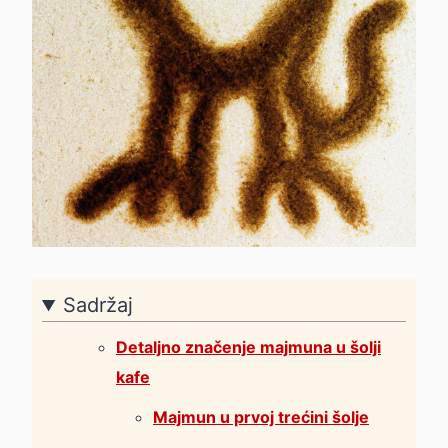
Sadržaj
Detaljno značenje majmuna u šolji
kafe
Majmun u prvoj trećini šolje