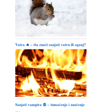
Vatra 🔥 – šta znači sanjati vatru ili oganj?
Sanjati vampira 🧛 – tumačenje i značenje
sna