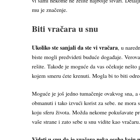
vi sami nekome ne želite najbolje stvari. Detalj
mu je značenje.
Biti vračara u snu
Ukoliko ste sanjali da ste vi vračara
, u nared
biste mogli predvideti buduće događaje. Verovatn
rešite. Takođe je moguće da vas očekuje nešto gde
kojem smeru ćete krenuti. Mogla bi to biti odr
Moguće je još jedno tumačenje ovakvog sna, a 
obmanuti i tako izvući korist za sebe. ne mora se
koju sferu života. Možda nekome pokušavate preot
vaše strane i zato sebe u snu vidite kao vračaru
Videti u snu da je vračara neka osoba koju 