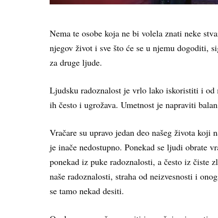
Nema te osobe koja ne bi volela znati neke stva
njegov život i sve što će se u njemu dogoditi, si
za druge ljude.
Ljudsku radoznalost je vrlo lako iskoristiti i od
ih često i ugrožava. Umetnost je napraviti balan
Vračare su upravo jedan deo našeg života koji
je inače nedostupno. Ponekad se ljudi obrate vra
ponekad iz puke radoznalosti, a često iz čiste 
naše radoznalosti, straha od neizvesnosti i onog
se tamo nekad desiti.