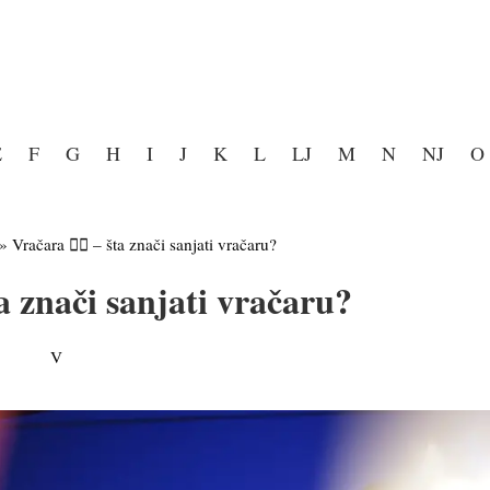
E
F
G
H
I
J
K
L
LJ
M
N
NJ
O
»
Vračara 🧙‍♀️ – šta znači sanjati vračaru?
šta znači sanjati vračaru?
V