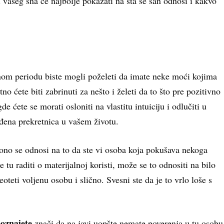
i vašeg sna će najbolje pokazati na šta se san odnosi i kakvo
nom periodu biste mogli poželeti da imate neke moći kojima
o ćete biti zabrinuti za nešto i želeti da to što pre pozitivno
 ćete se morati osloniti na vlastitu intuiciju i odlučiti u
eđena prekretnica u vašem životu.
ono se odnosi na to da ste vi osoba koja pokušava nekoga
 tu raditi o materijalnoj koristi, može se to odnositi na bilo
eti voljenu osobu i slično. Svesni ste da je to vrlo loše s
.
poznajete
znači da na javi uopšte nemate poverenja u tu osobu