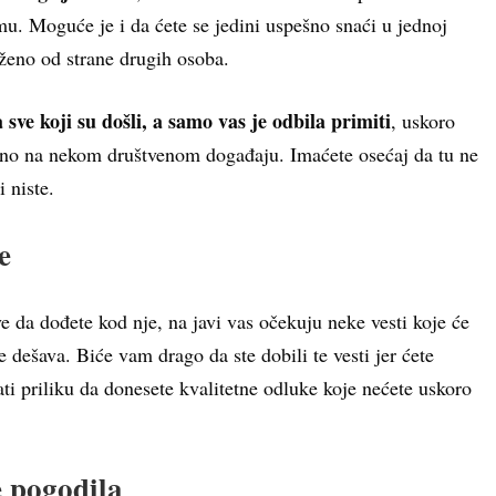
mu. Moguće je i da ćete se jedini uspešno snaći u jednoj
paženo od strane drugih osoba.
 sve koji su došli, a samo vas je odbila primiti
, uskoro
vano na nekom društvenom događaju. Imaćete osećaj da tu ne
i niste.
e
e da dođete kod nje, na javi vas očekuju neke vesti koje će
 dešava. Biće vam drago da ste dobili te vesti jer ćete
ati priliku da donesete kvalitetne odluke koje nećete uskoro
e pogodila