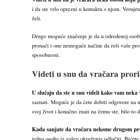
i da ste vrlo oprezni u kontaktu s njom. Veruje
želi.
Drugo moguće značenje je da u određenoj osobi 
pronaći i one nemoguće načine da reši vaše pro
sposobnosti.
Videti u snu da vračara pror
U slučaju da ste u snu videli kako vam neka
saznati. Moguće je da ćete dobiti odgovore na n
svoj život i konačno znati na čemu ste, bilo to d
Kada sanjate da vračara nekome drugom pr
jedna osoba iz vašeg okruženja odlučiti. Bićet