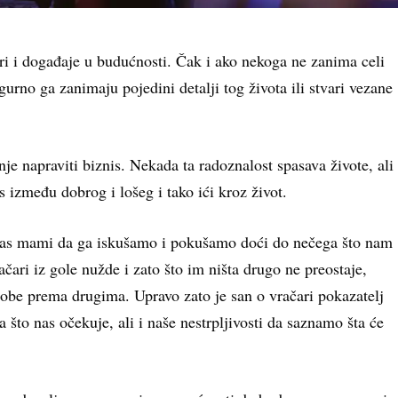
ri i događaje u budućnosti. Čak i ako nekoga ne zanima celi
gurno ga zanimaju pojedini detalji tog života ili stvari vezane
 nje napraviti biznis. Nekada ta radoznalost spasava živote, ali
s između dobrog i lošeg i tako ići kroz život.
 nas mami da ga iskušamo i pokušamo doći do nečega što nam
čari iz gole nužde i zato što im ništa drugo ne preostaje,
zlobe prema drugima. Upravo zato je san o vračari pokazatelj
a što nas očekuje, ali i naše nestrpljivosti da saznamo šta će