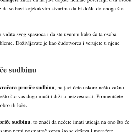
te da se bavi kojekakvim stvarima da bi došla do onoga što
vidite svog spasioca i da ste uvereni kako će ta osoba
bleme. Doživljavate je kao čudotvorca i verujete u njene
iče sudbinu
 vračara proriče sudbinu
, na javi ćete uskoro nešto važno
ešto što vas dugo muči i drži u neizvesnosti. Promenićete
obro ili loše.
oriče sudbinu
, to znači da nećete imati uticaja na ono što će
e samo nemi posmatrač svega što se dešava i moraćete