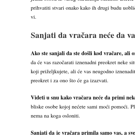
prihvatiti stvari onako kako ih drugi budu uobli
vi.
Sanjati da vračara neće da v
Ako ste sanjali da ste došli kod vračare, ali
da će vas razočarati iznenadni preokret neke situ
koji priželjkujete, ali će vas neugodno iznenadit
preokret i za ono što će ga izazvati.
Videti u snu kako vračara neće da primi ne
bliske osobe kojoj nećete sami moći pomoći. Pl
nema na koga osloniti.
Sanjati da je vračara primila samo vas, a sve