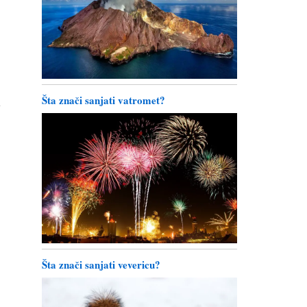
Šta znači sanjati vatromet?
i
Šta znači sanjati vevericu?