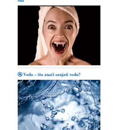
🚰 Voda – šta znači sanjati vodu?