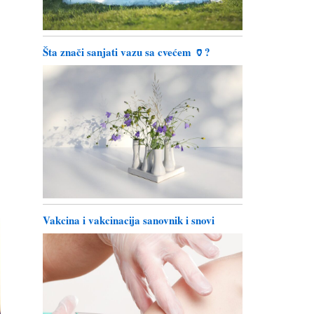
Šta znači sanjati vazu sa cvećem 🏺?
Vakcina i vakcinacija sanovnik i snovi