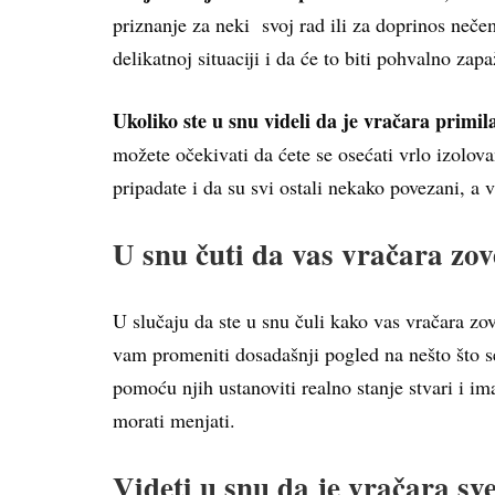
priznanje za neki svoj rad ili za doprinos neče
delikatnoj situaciji i da će to biti pohvalno za
Ukoliko ste u snu videli da je vračara primila
možete očekivati da ćete se osećati vrlo izolo
pripadate i da su svi ostali nekako povezani, a v
U snu čuti da vas vračara zov
U slučaju da ste u snu čuli kako vas vračara zov
vam promeniti dosadašnji pogled na nešto što se
pomoću njih ustanoviti realno stanje stvari i im
morati menjati.
Videti u snu da je vračara sv