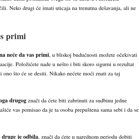
čili. Neko drugi će imati uticaja na trenutna dešavanja, ali ne
as primi
 ona neće da vas primi
, u bliskoj budućnosti možete očekivati
acije. Položićete nade u nešto i biti skoro sigurni u rezultat
i ono što će se desiti. Nikako nećete moći znati za taj
koga drugog
znači da ćete biti zabrinuti za sudbinu jedne
ašiće vas pomisao da je ta osoba prepuštena sama sebi i da se
 druge je odbila
, znači da ćete u narednom periodu dobiti