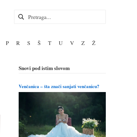
Pretraga za:
P
R
S
Š
T
U
V
Z
Ž
Snovi pod istim slovom
Venčanica – šta znači sanjati venčanicu?