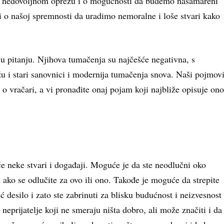
 o nedovoljnom oprezu i o mogućnosti da budemo nasamareni
i o našoj spremnosti da uradimo nemoralne i loše stvari kako
 u pitanju. Njihova tumačenja su najčešće negativna, s
 i stari sanovnici i modernija tumačenja snova. Naši pojmov
 o vračari, a vi pronađite onaj pojam koji najbliže opisuje ono
če neke stvari i događaji. Moguće je da ste neodlučni oko
ti ako se odlučite za ovo ili ono. Takođe je moguće da strepite
ć desilo i zato ste zabrinuti za blisku budućnost i neizvesnost
neprijatelje koji ne smeraju ništa dobro, ali može značiti i da