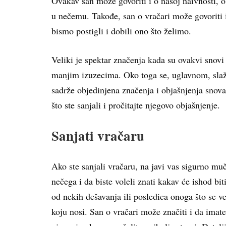
Ovakav san može govoriti i o našoj naivnosti,
u nečemu. Takođe, san o vračari može govoriti 
bismo postigli i dobili ono što želimo.
Veliki je spektar značenja kada su ovakvi snovi
manjim izuzecima. Oko toga se, uglavnom, slažu
sadrže objedinjena značenja i objašnjenja snova
što ste sanjali i pročitajte njegovo objašnjenje.
Sanjati vračaru
Ako ste sanjali vračaru, na javi vas sigurno mu
nečega i da biste voleli znati kakav će ishod bi
od nekih dešavanja ili posledica onoga što se ve
koju nosi. San o vračari može značiti i da imate 