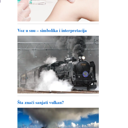
Voz u snu – simbolika i interpretacija
Šta znači sanjati vulkan?