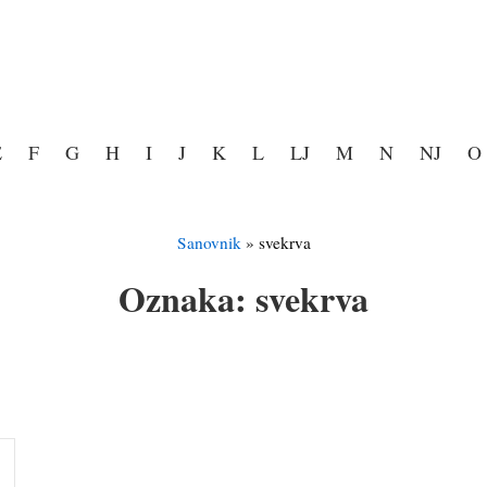
E
F
G
H
I
J
K
L
LJ
M
N
NJ
O
Sanovnik
»
svekrva
Oznaka:
svekrva