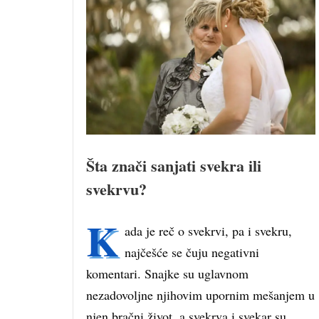
Šta znači sanjati svekra ili
svekrvu?
K
ada je reč o svekrvi, pa i svekru,
najčešće se čuju negativni
komentari. Snajke su uglavnom
nezadovoljne njihovim upornim mešanjem u
njen bračni život, a svekrva i svekar su