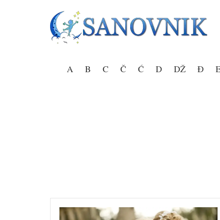
Skip
to
content
Sanovnik – Sanjarica
A
B
C
Č
Ć
D
DŽ
Đ