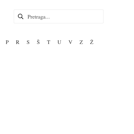
Pretraga za:
P
R
S
Š
T
U
V
Z
Ž