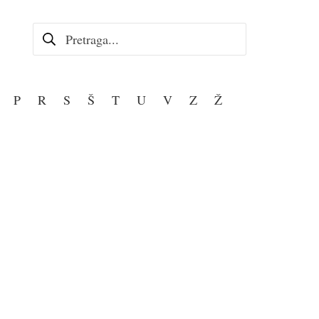
Pretraga za:
P
R
S
Š
T
U
V
Z
Ž