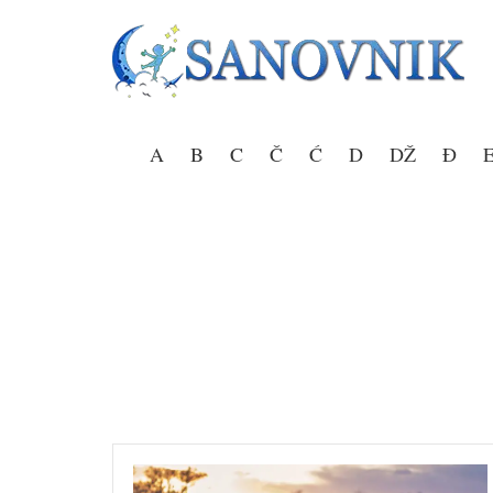
Skip
to
content
Sanovnik – Sanjarica
A
B
C
Č
Ć
D
DŽ
Đ