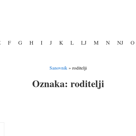
E
F
G
H
I
J
K
L
LJ
M
N
NJ
O
Sanovnik
»
roditelji
Oznaka:
roditelji