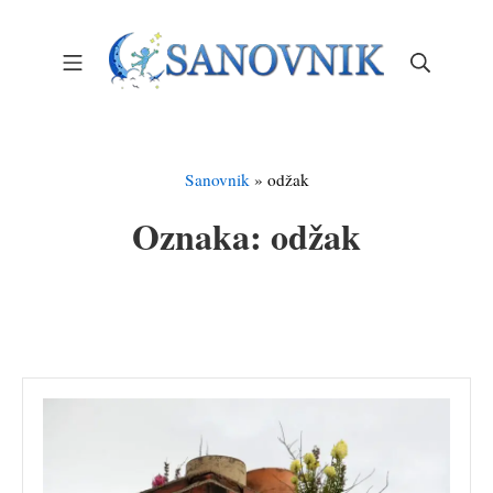
Skip
to
Mobile Menu
Search
content
Sanovnik – Sanjarica
Sanovnik
»
odžak
Oznaka:
odžak